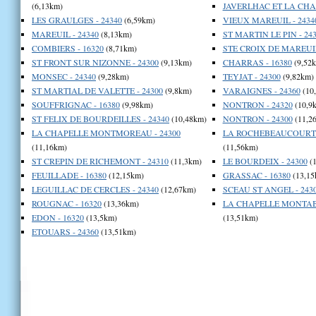
(6,13km)
JAVERLHAC ET LA CHAP
LES GRAULGES - 24340
(6,59km)
VIEUX MAREUIL - 2434
MAREUIL - 24340
(8,13km)
ST MARTIN LE PIN - 24
COMBIERS - 16320
(8,71km)
STE CROIX DE MAREUIL
ST FRONT SUR NIZONNE - 24300
(9,13km)
CHARRAS - 16380
(9,52
MONSEC - 24340
(9,28km)
TEYJAT - 24300
(9,82km)
ST MARTIAL DE VALETTE - 24300
(9,8km)
VARAIGNES - 24360
(10
SOUFFRIGNAC - 16380
(9,98km)
NONTRON - 24320
(10,9
ST FELIX DE BOURDEILLES - 24340
(10,48km)
NONTRON - 24300
(11,2
LA CHAPELLE MONTMOREAU - 24300
LA ROCHEBEAUCOURT E
(11,16km)
(11,56km)
ST CREPIN DE RICHEMONT - 24310
(11,3km)
LE BOURDEIX - 24300
(1
FEUILLADE - 16380
(12,15km)
GRASSAC - 16380
(13,15
LEGUILLAC DE CERCLES - 24340
(12,67km)
SCEAU ST ANGEL - 243
ROUGNAC - 16320
(13,36km)
LA CHAPELLE MONTABO
EDON - 16320
(13,5km)
(13,51km)
ETOUARS - 24360
(13,51km)