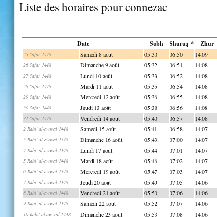
Liste des horaires pour connezac
Date
Subh
Shuruq *
Zhur
Samedi 8 août
05:30
06:50
14:09
25 Safar 1448
Dimanche 9 août
05:32
06:51
14:08
26 Safar 1448
Lundi 10 août
05:33
06:52
14:08
27 Safar 1448
Mardi 11 août
05:35
06:54
14:08
28 Safar 1448
Mercredi 12 août
05:36
06:55
14:08
29 Safar 1448
Jeudi 13 août
05:38
06:56
14:08
30 Safar 1448
Vendredi 14 août
05:40
06:57
14:08
31 Safar 1448
Samedi 15 août
05:41
06:58
14:07
2 Rabi' al-awwal 1448
Dimanche 16 août
05:43
07:00
14:07
3 Rabi' al-awwal 1448
Lundi 17 août
05:44
07:01
14:07
4 Rabi' al-awwal 1448
Mardi 18 août
05:46
07:02
14:07
5 Rabi' al-awwal 1448
Mercredi 19 août
05:47
07:03
14:07
6 Rabi' al-awwal 1448
Jeudi 20 août
05:49
07:05
14:06
7 Rabi' al-awwal 1448
Vendredi 21 août
05:50
07:06
14:06
8 Rabi' al-awwal 1448
Samedi 22 août
05:52
07:07
14:06
9 Rabi' al-awwal 1448
Dimanche 23 août
05:53
07:08
14:06
10 Rabi' al-awwal 1448