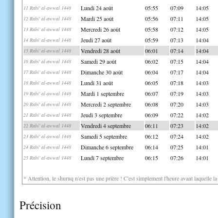
Lundi 24 août
05:55
07:09
14:05
11 Rabi' al-awwal 1448
Mardi 25 août
05:56
07:11
14:05
12 Rabi' al-awwal 1448
Mercredi 26 août
05:58
07:12
14:05
13 Rabi' al-awwal 1448
Jeudi 27 août
05:59
07:13
14:04
14 Rabi' al-awwal 1448
Vendredi 28 août
06:01
07:14
14:04
15 Rabi' al-awwal 1448
Samedi 29 août
06:02
07:15
14:04
16 Rabi' al-awwal 1448
Dimanche 30 août
06:04
07:17
14:04
17 Rabi' al-awwal 1448
Lundi 31 août
06:05
07:18
14:03
18 Rabi' al-awwal 1448
Mardi 1 septembre
06:07
07:19
14:03
19 Rabi' al-awwal 1448
Mercredi 2 septembre
06:08
07:20
14:03
20 Rabi' al-awwal 1448
Jeudi 3 septembre
06:09
07:22
14:02
21 Rabi' al-awwal 1448
Vendredi 4 septembre
06:11
07:23
14:02
22 Rabi' al-awwal 1448
Samedi 5 septembre
06:12
07:24
14:02
23 Rabi' al-awwal 1448
Dimanche 6 septembre
06:14
07:25
14:01
24 Rabi' al-awwal 1448
Lundi 7 septembre
06:15
07:26
14:01
25 Rabi' al-awwal 1448
* Attention, le shuruq n'est pas une prière ! C'est simplement l'heure avant laquelle l
Précision