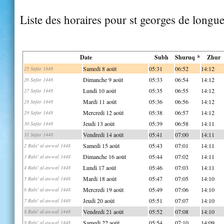
Liste des horaires pour st georges de longue
Date
Subh
Shuruq *
Zhur
Samedi 8 août
05:31
06:52
14:12
25 Safar 1448
Dimanche 9 août
05:33
06:54
14:12
26 Safar 1448
Lundi 10 août
05:35
06:55
14:12
27 Safar 1448
Mardi 11 août
05:36
06:56
14:12
28 Safar 1448
Mercredi 12 août
05:38
06:57
14:12
29 Safar 1448
Jeudi 13 août
05:39
06:58
14:11
30 Safar 1448
Vendredi 14 août
05:41
07:00
14:11
31 Safar 1448
Samedi 15 août
05:43
07:01
14:11
2 Rabi' al-awwal 1448
Dimanche 16 août
05:44
07:02
14:11
3 Rabi' al-awwal 1448
Lundi 17 août
05:46
07:03
14:11
4 Rabi' al-awwal 1448
Mardi 18 août
05:47
07:05
14:10
5 Rabi' al-awwal 1448
Mercredi 19 août
05:49
07:06
14:10
6 Rabi' al-awwal 1448
Jeudi 20 août
05:51
07:07
14:10
7 Rabi' al-awwal 1448
Vendredi 21 août
05:52
07:08
14:10
8 Rabi' al-awwal 1448
Samedi 22 août
05:54
07:10
14:09
9 Rabi' al-awwal 1448