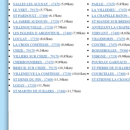
SALLES LES AULNAY - 17470
(5,09km)
PAILLE - 17470
(5,85km)
LE VERT - 79170
(5,77km)
LA VILLEDIEU - 17470
(
ST PARDOULT - 17400
(6,15km)
LA CHAPELLE BATON - 
LA JARRIE AUDOUIN - 17330
(7,19km)
ST MANDE SUR BREDOIR
VILLENOUVELLE - 17330
(7,78km)
ANTEZANT LA CHAPELL
LES EGLISES D ARGENTEUIL - 17400
(7,98km)
VERVANT - 17400
(8,62k
LOULAY - 17330
(8,62km)
VILLEMORIN - 17470
(8
LA CROIX COMTESSE - 17330
(8,68km)
CONTRE - 17470
(9,41km
CHIZE - 79170
(9,24km)
BOISSEROLLES - 79360
(
VILLIERS SUR CHIZE - 79170
(9,85km)
VERGNE - 17330
(9,98km
CHERBONNIERES - 17470
(9,89km)
POURSAY GARNAUD - 
BRIEUIL SUR CHIZE - 79170
(10,34km)
ST PIERRE DE JUILLERS 
VILLENEUVE LA COMTESSE - 17330
(10,61km)
COURCELLES - 17400
(1
ST DENIS DU PIN - 17400
(11,34km)
ST ETIENNE LA CIGOGN
LOZAY - 17330
(11,5km)
ST MARTIN DE JUILLERS - 17400
(11,73km)