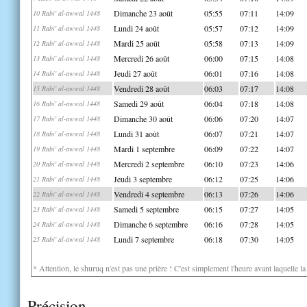
Dimanche 23 août
05:55
07:11
14:09
10 Rabi' al-awwal 1448
Lundi 24 août
05:57
07:12
14:09
11 Rabi' al-awwal 1448
Mardi 25 août
05:58
07:13
14:09
12 Rabi' al-awwal 1448
Mercredi 26 août
06:00
07:15
14:08
13 Rabi' al-awwal 1448
Jeudi 27 août
06:01
07:16
14:08
14 Rabi' al-awwal 1448
Vendredi 28 août
06:03
07:17
14:08
15 Rabi' al-awwal 1448
Samedi 29 août
06:04
07:18
14:08
16 Rabi' al-awwal 1448
Dimanche 30 août
06:06
07:20
14:07
17 Rabi' al-awwal 1448
Lundi 31 août
06:07
07:21
14:07
18 Rabi' al-awwal 1448
Mardi 1 septembre
06:09
07:22
14:07
19 Rabi' al-awwal 1448
Mercredi 2 septembre
06:10
07:23
14:06
20 Rabi' al-awwal 1448
Jeudi 3 septembre
06:12
07:25
14:06
21 Rabi' al-awwal 1448
Vendredi 4 septembre
06:13
07:26
14:06
22 Rabi' al-awwal 1448
Samedi 5 septembre
06:15
07:27
14:05
23 Rabi' al-awwal 1448
Dimanche 6 septembre
06:16
07:28
14:05
24 Rabi' al-awwal 1448
Lundi 7 septembre
06:18
07:30
14:05
25 Rabi' al-awwal 1448
* Attention, le shuruq n'est pas une prière ! C'est simplement l'heure avant laquelle l
Précision