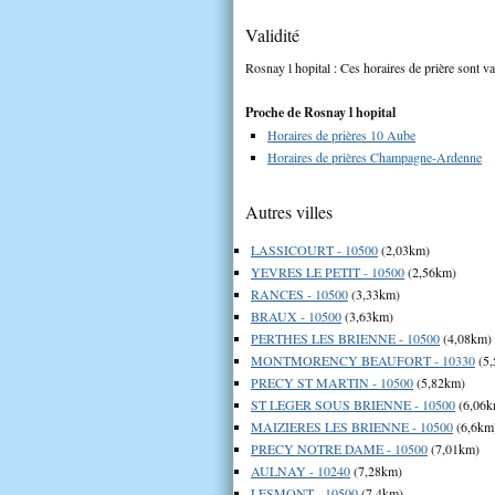
Validité
Rosnay l hopital : Ces horaires de prière sont va
Proche de Rosnay l hopital
Horaires de prières 10 Aube
Horaires de prières Champagne-Ardenne
Autres villes
LASSICOURT - 10500
(2,03km)
YEVRES LE PETIT - 10500
(2,56km)
RANCES - 10500
(3,33km)
BRAUX - 10500
(3,63km)
PERTHES LES BRIENNE - 10500
(4,08km)
MONTMORENCY BEAUFORT - 10330
(5,
PRECY ST MARTIN - 10500
(5,82km)
ST LEGER SOUS BRIENNE - 10500
(6,06k
MAIZIERES LES BRIENNE - 10500
(6,6km
PRECY NOTRE DAME - 10500
(7,01km)
AULNAY - 10240
(7,28km)
LESMONT - 10500
(7,4km)