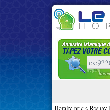
|
Horaire priere Rosnay l