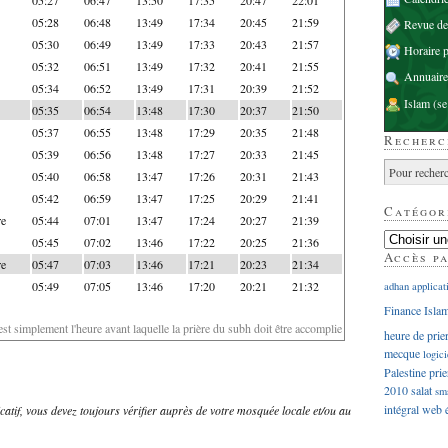
05:28
06:48
13:49
17:34
20:45
21:59
Revue d
05:30
06:49
13:49
17:33
20:43
21:57
Horaire p
05:32
06:51
13:49
17:32
20:41
21:55
Annuaire
05:34
06:52
13:49
17:31
20:39
21:52
Islam
(se
05:35
06:54
13:48
17:30
20:37
21:50
05:37
06:55
13:48
17:29
20:35
21:48
Recherc
05:39
06:56
13:48
17:27
20:33
21:45
05:40
06:58
13:47
17:26
20:31
21:43
05:42
06:59
13:47
17:25
20:29
21:41
Catégor
re
05:44
07:01
13:47
17:24
20:27
21:39
05:45
07:02
13:46
17:22
20:25
21:36
Accès p
re
05:47
07:03
13:46
17:21
20:23
21:34
05:49
07:05
13:46
17:20
20:21
21:32
adhan
applicat
Finance Isla
'est simplement l'heure avant laquelle la prière du subh doit être accomplie
heure de prie
mecque
logici
Palestine
prie
2010
salat
sm
intégral
web
dicatif, vous devez toujours vérifier auprès de votre mosquée locale et/ou au