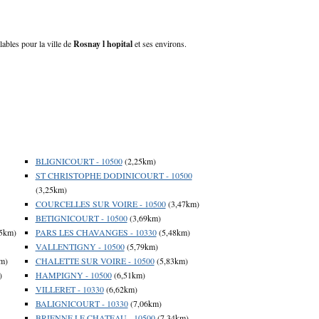
lables pour la ville de
Rosnay l hopital
et ses environs.
BLIGNICOURT - 10500
(2,25km)
ST CHRISTOPHE DODINICOURT - 10500
(3,25km)
COURCELLES SUR VOIRE - 10500
(3,47km)
BETIGNICOURT - 10500
(3,69km)
5km)
PARS LES CHAVANGES - 10330
(5,48km)
VALLENTIGNY - 10500
(5,79km)
m)
CHALETTE SUR VOIRE - 10500
(5,83km)
)
HAMPIGNY - 10500
(6,51km)
VILLERET - 10330
(6,62km)
BALIGNICOURT - 10330
(7,06km)
BRIENNE LE CHATEAU - 10500
(7,34km)