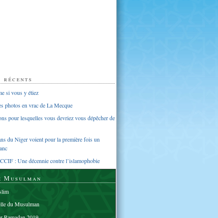
s récents
 si vous y étiez
ues photos en vrac de La Mecque
sons pour lesquelles vous devriez vous dépêcher de
s du Niger voient pour la première fois un
anc
CCIF : Une décennie contre l’islamophobie
e Musulman
lim
elle du Musulman
er Ramadan 2019