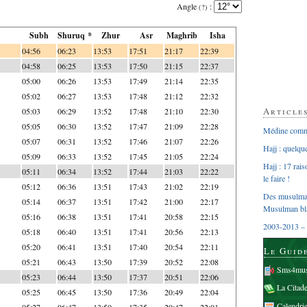
Angle
:
(?)
Subh
Shuruq *
Zhur
Asr
Maghrib
Isha
04:56
06:23
13:53
17:51
21:17
22:39
04:58
06:25
13:53
17:50
21:15
22:37
05:00
06:26
13:53
17:49
21:14
22:35
05:02
06:27
13:53
17:48
21:12
22:32
Article
05:03
06:29
13:52
17:48
21:10
22:30
05:05
06:30
13:52
17:47
21:09
22:28
Médine comme
05:07
06:31
13:52
17:46
21:07
22:26
Hajj : quelq
05:09
06:33
13:52
17:45
21:05
22:24
Hajj : 17 rai
05:11
06:34
13:52
17:44
21:03
22:22
le faire !
05:12
06:36
13:51
17:43
21:02
22:19
Des musulman
05:14
06:37
13:51
17:42
21:00
22:17
Musulman bl
05:16
06:38
13:51
17:41
20:58
22:15
2003-2013 – 
05:18
06:40
13:51
17:41
20:56
22:13
05:20
06:41
13:51
17:40
20:54
22:11
Le Guid
05:21
06:43
13:50
17:39
20:52
22:08
Sms4mus
05:23
06:44
13:50
17:37
20:51
22:06
La Citad
05:25
06:45
13:50
17:36
20:49
22:04
Calendri
05:27
06:47
13:50
17:35
20:47
22:01