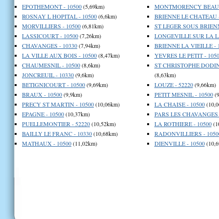
EPOTHEMONT - 10500
(5,69km)
MONTMORENCY BEAUFO
ROSNAY L HOPITAL - 10500
(6,6km)
BRIENNE LE CHATEAU -
MORVILLIERS - 10500
(6,81km)
ST LEGER SOUS BRIENN
LASSICOURT - 10500
(7,26km)
LONGEVILLE SUR LA LA
CHAVANGES - 10330
(7,94km)
BRIENNE LA VIEILLE - 
LA VILLE AUX BOIS - 10500
(8,47km)
YEVRES LE PETIT - 105
CHAUMESNIL - 10500
(8,6km)
ST CHRISTOPHE DODIN
JONCREUIL - 10330
(9,6km)
(8,63km)
BETIGNICOURT - 10500
(9,69km)
LOUZE - 52220
(9,66km)
BRAUX - 10500
(9,9km)
PETIT MESNIL - 10500
(9
PRECY ST MARTIN - 10500
(10,06km)
LA CHAISE - 10500
(10,0
EPAGNE - 10500
(10,37km)
PARS LES CHAVANGES -
PUELLEMONTIER - 52220
(10,52km)
LA ROTHIERE - 10500
(1
BAILLY LE FRANC - 10330
(10,68km)
RADONVILLIERS - 1050
MATHAUX - 10500
(11,02km)
DIENVILLE - 10500
(10,6