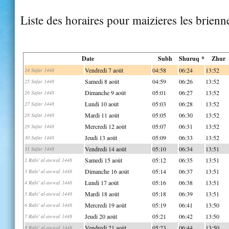
Liste des horaires pour maizieres les brienn
Date
Subh
Shuruq *
Zhur
Vendredi 7 août
04:58
06:24
13:52
24 Safar 1448
Samedi 8 août
04:59
06:26
13:52
25 Safar 1448
Dimanche 9 août
05:01
06:27
13:52
26 Safar 1448
Lundi 10 août
05:03
06:28
13:52
27 Safar 1448
Mardi 11 août
05:05
06:30
13:52
28 Safar 1448
Mercredi 12 août
05:07
06:31
13:52
29 Safar 1448
Jeudi 13 août
05:09
06:33
13:52
30 Safar 1448
Vendredi 14 août
05:10
06:34
13:51
31 Safar 1448
Samedi 15 août
05:12
06:35
13:51
2 Rabi' al-awwal 1448
Dimanche 16 août
05:14
06:37
13:51
3 Rabi' al-awwal 1448
Lundi 17 août
05:16
06:38
13:51
4 Rabi' al-awwal 1448
Mardi 18 août
05:18
06:39
13:51
5 Rabi' al-awwal 1448
Mercredi 19 août
05:19
06:41
13:50
6 Rabi' al-awwal 1448
Jeudi 20 août
05:21
06:42
13:50
7 Rabi' al-awwal 1448
Vendredi 21 août
05:23
06:44
13:50
8 Rabi' al-awwal 1448