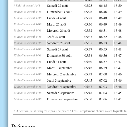
Samedi 22 août
05:25
06:45
13:50
9 Rabi' al-awwal 1448
Dimanche 23 août
05:26
06:46
13:49
10 Rabi' al-awwal 1448
Lundi 24 août
05:28
06:48
13:49
11 Rabi' al-awwal 1448
Mardi 25 août
05:30
06:49
13:49
12 Rabi' al-awwal 1448
Mercredi 26 août
05:32
06:51
13:48
13 Rabi' al-awwal 1448
Jeudi 27 août
05:33
06:52
13:48
14 Rabi' al-awwal 1448
Vendredi 28 août
05:35
06:53
13:48
15 Rabi' al-awwal 1448
Samedi 29 août
05:37
06:55
13:48
16 Rabi' al-awwal 1448
Dimanche 30 août
05:38
06:56
13:47
17 Rabi' al-awwal 1448
Lundi 31 août
05:40
06:57
13:47
18 Rabi' al-awwal 1448
Mardi 1 septembre
05:42
06:59
13:47
19 Rabi' al-awwal 1448
Mercredi 2 septembre
05:43
07:00
13:46
20 Rabi' al-awwal 1448
Jeudi 3 septembre
05:45
07:02
13:46
21 Rabi' al-awwal 1448
Vendredi 4 septembre
05:47
07:03
13:46
22 Rabi' al-awwal 1448
Samedi 5 septembre
05:48
07:04
13:45
23 Rabi' al-awwal 1448
Dimanche 6 septembre
05:50
07:06
13:45
24 Rabi' al-awwal 1448
* Attention, le shuruq n'est pas une prière ! C'est simplement l'heure avant laquelle l
Précision