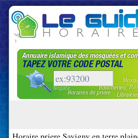
|
Horaire priere Savigny en terre plai