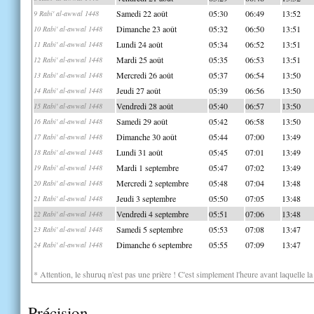
Samedi 22 août
05:30
06:49
13:52
9 Rabi' al-awwal 1448
Dimanche 23 août
05:32
06:50
13:51
10 Rabi' al-awwal 1448
Lundi 24 août
05:34
06:52
13:51
11 Rabi' al-awwal 1448
Mardi 25 août
05:35
06:53
13:51
12 Rabi' al-awwal 1448
Mercredi 26 août
05:37
06:54
13:50
13 Rabi' al-awwal 1448
Jeudi 27 août
05:39
06:56
13:50
14 Rabi' al-awwal 1448
Vendredi 28 août
05:40
06:57
13:50
15 Rabi' al-awwal 1448
Samedi 29 août
05:42
06:58
13:50
16 Rabi' al-awwal 1448
Dimanche 30 août
05:44
07:00
13:49
17 Rabi' al-awwal 1448
Lundi 31 août
05:45
07:01
13:49
18 Rabi' al-awwal 1448
Mardi 1 septembre
05:47
07:02
13:49
19 Rabi' al-awwal 1448
Mercredi 2 septembre
05:48
07:04
13:48
20 Rabi' al-awwal 1448
Jeudi 3 septembre
05:50
07:05
13:48
21 Rabi' al-awwal 1448
Vendredi 4 septembre
05:51
07:06
13:48
22 Rabi' al-awwal 1448
Samedi 5 septembre
05:53
07:08
13:47
23 Rabi' al-awwal 1448
Dimanche 6 septembre
05:55
07:09
13:47
24 Rabi' al-awwal 1448
* Attention, le shuruq n'est pas une prière ! C'est simplement l'heure avant laquelle l
Précision