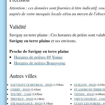
Attention : ces données sont fournies à titre indicatif, vou
auprès de votre mosquée locale et/ou au moyen de l'obser
Validité
Savigny en terre plaine : Ces horaires de prière sont valab
Savigny en terre plaine
et ses environs.
Proche de Savigny en terre plaine
Horaires de prières 89 Yonne
Horaires de prières Bourgogne
Autres villes
SAUVIGNY LE BEUREAL - 89420
(1,93km)
GUILLON - 89420
(2,03k
CISERY - 89420
(2,41km)
ST ANDRE EN TERRE PL
TOUTRY - 21460
(2,82km)
VIGNES - 89420
(4,08km)
TREVILLY - 89420
(4,14km)
VIEUX CHATEAU - 2146
STE MAGNANCE - 89420
(5,15km)
CUSSY LES FORGES - 8