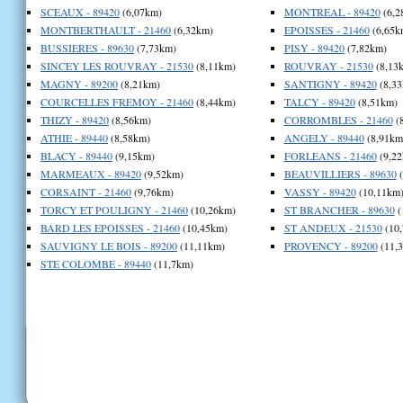
SCEAUX - 89420
(6,07km)
MONTREAL - 89420
(6,2
MONTBERTHAULT - 21460
(6,32km)
EPOISSES - 21460
(6,65k
BUSSIERES - 89630
(7,73km)
PISY - 89420
(7,82km)
SINCEY LES ROUVRAY - 21530
(8,11km)
ROUVRAY - 21530
(8,13
MAGNY - 89200
(8,21km)
SANTIGNY - 89420
(8,33
COURCELLES FREMOY - 21460
(8,44km)
TALCY - 89420
(8,51km)
THIZY - 89420
(8,56km)
CORROMBLES - 21460
(
ATHIE - 89440
(8,58km)
ANGELY - 89440
(8,91km
BLACY - 89440
(9,15km)
FORLEANS - 21460
(9,22
MARMEAUX - 89420
(9,52km)
BEAUVILLIERS - 89630
(
CORSAINT - 21460
(9,76km)
VASSY - 89420
(10,11km
TORCY ET POULIGNY - 21460
(10,26km)
ST BRANCHER - 89630
(
BARD LES EPOISSES - 21460
(10,45km)
ST ANDEUX - 21530
(10
SAUVIGNY LE BOIS - 89200
(11,11km)
PROVENCY - 89200
(11,
STE COLOMBE - 89440
(11,7km)