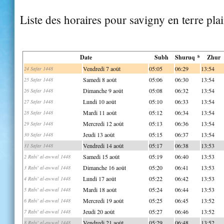
Liste des horaires pour savigny en terre pla
Date
Subh
Shuruq *
Zhur
Vendredi 7 août
05:05
06:29
13:54
24 Safar 1448
Samedi 8 août
05:06
06:30
13:54
25 Safar 1448
Dimanche 9 août
05:08
06:32
13:54
26 Safar 1448
Lundi 10 août
05:10
06:33
13:54
27 Safar 1448
Mardi 11 août
05:12
06:34
13:54
28 Safar 1448
Mercredi 12 août
05:13
06:36
13:54
29 Safar 1448
Jeudi 13 août
05:15
06:37
13:54
30 Safar 1448
Vendredi 14 août
05:17
06:38
13:53
31 Safar 1448
Samedi 15 août
05:19
06:40
13:53
2 Rabi' al-awwal 1448
Dimanche 16 août
05:20
06:41
13:53
3 Rabi' al-awwal 1448
Lundi 17 août
05:22
06:42
13:53
4 Rabi' al-awwal 1448
Mardi 18 août
05:24
06:44
13:53
5 Rabi' al-awwal 1448
Mercredi 19 août
05:25
06:45
13:52
6 Rabi' al-awwal 1448
Jeudi 20 août
05:27
06:46
13:52
7 Rabi' al-awwal 1448
Vendredi 21 août
05:29
06:48
13:52
8 Rabi' al-awwal 1448