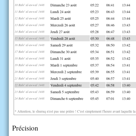
Dimanche 23 août
05:22
06:41
13:44
10 Rabi' al-awwal 1448
Lundi 24 août
05:23
06:43
13:44
11 Rabi' al-awwal 1448
Mardi 25 août
05:25
06:44
13:44
12 Rabi' al-awwal 1448
Mercredi 26 août
05:27
06:46
13:43
13 Rabi' al-awwal 1448
Jeudi 27 août
05:28
06:47
13:43
14 Rabi' al-awwal 1448
Vendredi 28 août
05:30
06:48
13:43
15 Rabi' al-awwal 1448
Samedi 29 août
05:32
06:50
13:42
16 Rabi' al-awwal 1448
Dimanche 30 août
05:34
06:51
13:42
17 Rabi' al-awwal 1448
Lundi 31 août
05:35
06:52
13:42
18 Rabi' al-awwal 1448
Mardi 1 septembre
05:37
06:54
13:41
19 Rabi' al-awwal 1448
Mercredi 2 septembre
05:39
06:55
13:41
20 Rabi' al-awwal 1448
Jeudi 3 septembre
05:40
06:57
13:41
21 Rabi' al-awwal 1448
Vendredi 4 septembre
05:42
06:58
13:40
22 Rabi' al-awwal 1448
Samedi 5 septembre
05:43
06:59
13:40
23 Rabi' al-awwal 1448
Dimanche 6 septembre
05:45
07:01
13:40
24 Rabi' al-awwal 1448
* Attention, le shuruq n'est pas une prière ! C'est simplement l'heure avant laquelle l
Précision