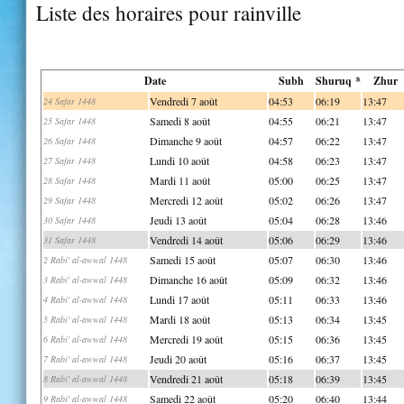
Liste des horaires pour rainville
Date
Subh
Shuruq *
Zhur
Vendredi 7 août
04:53
06:19
13:47
24 Safar 1448
Samedi 8 août
04:55
06:21
13:47
25 Safar 1448
Dimanche 9 août
04:57
06:22
13:47
26 Safar 1448
Lundi 10 août
04:58
06:23
13:47
27 Safar 1448
Mardi 11 août
05:00
06:25
13:47
28 Safar 1448
Mercredi 12 août
05:02
06:26
13:47
29 Safar 1448
Jeudi 13 août
05:04
06:28
13:46
30 Safar 1448
Vendredi 14 août
05:06
06:29
13:46
31 Safar 1448
Samedi 15 août
05:07
06:30
13:46
2 Rabi' al-awwal 1448
Dimanche 16 août
05:09
06:32
13:46
3 Rabi' al-awwal 1448
Lundi 17 août
05:11
06:33
13:46
4 Rabi' al-awwal 1448
Mardi 18 août
05:13
06:34
13:45
5 Rabi' al-awwal 1448
Mercredi 19 août
05:15
06:36
13:45
6 Rabi' al-awwal 1448
Jeudi 20 août
05:16
06:37
13:45
7 Rabi' al-awwal 1448
Vendredi 21 août
05:18
06:39
13:45
8 Rabi' al-awwal 1448
Samedi 22 août
05:20
06:40
13:44
9 Rabi' al-awwal 1448