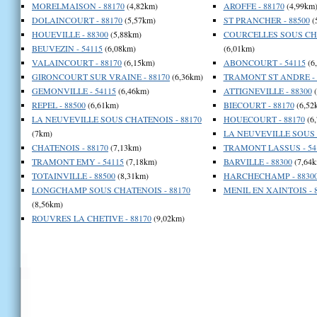
MORELMAISON - 88170
(4,82km)
AROFFE - 88170
(4,99km
DOLAINCOURT - 88170
(5,57km)
ST PRANCHER - 88500
(
HOUEVILLE - 88300
(5,88km)
COURCELLES SOUS CHA
BEUVEZIN - 54115
(6,08km)
(6,01km)
VALAINCOURT - 88170
(6,15km)
ABONCOURT - 54115
(6
GIRONCOURT SUR VRAINE - 88170
(6,36km)
TRAMONT ST ANDRE - 
GEMONVILLE - 54115
(6,46km)
ATTIGNEVILLE - 88300
(
REPEL - 88500
(6,61km)
BIECOURT - 88170
(6,52
LA NEUVEVILLE SOUS CHATENOIS - 88170
HOUECOURT - 88170
(6
(7km)
LA NEUVEVILLE SOUS 
CHATENOIS - 88170
(7,13km)
TRAMONT LASSUS - 54
TRAMONT EMY - 54115
(7,18km)
BARVILLE - 88300
(7,64k
TOTAINVILLE - 88500
(8,31km)
HARCHECHAMP - 8830
LONGCHAMP SOUS CHATENOIS - 88170
MENIL EN XAINTOIS - 
(8,56km)
ROUVRES LA CHETIVE - 88170
(9,02km)