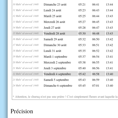
Dimanche 23 août
05:21
06:41
13:44
10 Rabi' al-awwal 1448
Lundi 24 août
05:23
06:43
13:44
11 Rabi' al-awwal 1448
Mardi 25 août
05:25
06:44
13:43
12 Rabi' al-awwal 1448
Mercredi 26 août
05:27
06:45
13:43
13 Rabi' al-awwal 1448
Jeudi 27 août
05:28
06:47
13:43
14 Rabi' al-awwal 1448
Vendredi 28 août
05:30
06:48
13:43
15 Rabi' al-awwal 1448
Samedi 29 août
05:32
06:50
13:42
16 Rabi' al-awwal 1448
Dimanche 30 août
05:33
06:51
13:42
17 Rabi' al-awwal 1448
Lundi 31 août
05:35
06:52
13:42
18 Rabi' al-awwal 1448
Mardi 1 septembre
05:37
06:54
13:41
19 Rabi' al-awwal 1448
Mercredi 2 septembre
05:38
06:55
13:41
20 Rabi' al-awwal 1448
Jeudi 3 septembre
05:40
06:56
13:41
21 Rabi' al-awwal 1448
Vendredi 4 septembre
05:42
06:58
13:40
22 Rabi' al-awwal 1448
Samedi 5 septembre
05:43
06:59
13:40
23 Rabi' al-awwal 1448
Dimanche 6 septembre
05:45
07:01
13:40
24 Rabi' al-awwal 1448
* Attention, le shuruq n'est pas une prière ! C'est simplement l'heure avant laquelle l
Précision