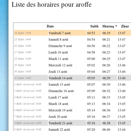
Liste des horaires pour aroffe
Date
Subh
Shuruq *
Zhur
Vendredi 7 août
04:53
06:19
13:47
24 Safar 1448
Samedi 8 août
04:54
06:21
13:47
25 Safar 1448
Dimanche 9 août
04:56
06:22
13:47
26 Safar 1448
Lundi 10 août
04:58
06:23
13:47
27 Safar 1448
Mardi 11 août
05:00
06:25
13:47
28 Safar 1448
Mercredi 12 août
05:02
06:26
13:46
29 Safar 1448
Jeudi 13 août
05:04
06:27
13:46
30 Safar 1448
Vendredi 14 août
05:05
06:29
13:46
31 Safar 1448
Samedi 15 août
05:07
06:30
13:46
2 Rabi' al-awwal 1448
Dimanche 16 août
05:09
06:32
13:46
3 Rabi' al-awwal 1448
Lundi 17 août
05:11
06:33
13:45
4 Rabi' al-awwal 1448
Mardi 18 août
05:13
06:34
13:45
5 Rabi' al-awwal 1448
Mercredi 19 août
05:14
06:36
13:45
6 Rabi' al-awwal 1448
Jeudi 20 août
05:16
06:37
13:45
7 Rabi' al-awwal 1448
Vendredi 21 août
05:18
06:38
13:45
8 Rabi' al-awwal 1448
Samedi 22 août
05:20
06:40
13:44
9 Rabi' al-awwal 1448