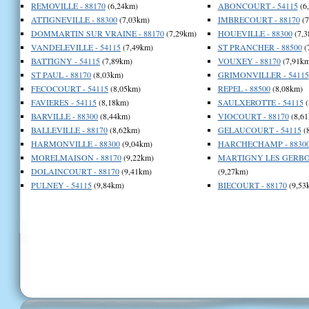
REMOVILLE - 88170
(6,24km)
ABONCOURT - 54115
(6
ATTIGNEVILLE - 88300
(7,03km)
IMBRECOURT - 88170
(7
DOMMARTIN SUR VRAINE - 88170
(7,29km)
HOUEVILLE - 88300
(7,3
VANDELEVILLE - 54115
(7,49km)
ST PRANCHER - 88500
(
BATTIGNY - 54115
(7,89km)
VOUXEY - 88170
(7,91km
ST PAUL - 88170
(8,03km)
GRIMONVILLER - 54115
FECOCOURT - 54115
(8,05km)
REPEL - 88500
(8,08km)
FAVIERES - 54115
(8,18km)
SAULXEROTTE - 54115
(
BARVILLE - 88300
(8,44km)
VIOCOURT - 88170
(8,61
BALLEVILLE - 88170
(8,62km)
GELAUCOURT - 54115
(
HARMONVILLE - 88300
(9,04km)
HARCHECHAMP - 8830
MORELMAISON - 88170
(9,22km)
MARTIGNY LES GERBO
DOLAINCOURT - 88170
(9,41km)
(9,27km)
PULNEY - 54115
(9,84km)
BIECOURT - 88170
(9,53