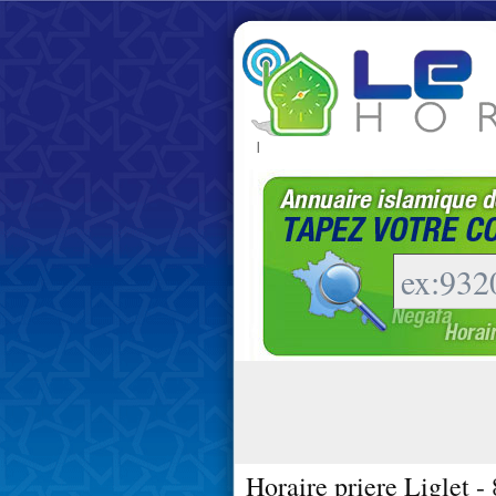
|
Horaire priere Liglet -