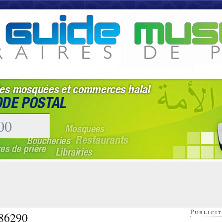
Publicit
 86290