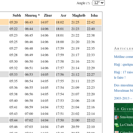
Angle
:
(?)
Subh
Shuruq *
Zhur
Asr
Maghrib
Isha
05:20
06:43
14:07
18:02
21:25
22:42
05:22
06:44
14:06
18:01
21:23
22:40
05:23
06:45
14:06
18:01
21:22
22:38
05:25
06:46
14:06
18:00
21:20
22:36
Article
05:27
06:48
14:06
17:59
21:19
22:35
05:28
06:49
14:06
17:59
21:17
22:33
Médine comme
05:30
06:50
14:06
17:58
21:16
22:31
Hajj : quelq
05:32
06:51
14:06
17:57
21:14
22:29
Hajj : 17 rai
05:33
06:53
14:05
17:56
21:12
22:27
le faire !
05:35
06:54
14:05
17:55
21:11
22:25
Des musulman
05:36
06:55
14:05
17:54
21:09
22:23
Musulman bl
05:38
06:56
14:05
17:54
21:07
22:20
2003-2013 – 
05:40
06:58
14:05
17:53
21:06
22:18
05:41
06:59
14:04
17:52
21:04
22:16
Le Guid
05:43
07:00
14:04
17:51
21:02
22:14
Sms4mus
05:44
07:02
14:04
17:50
21:00
22:12
La Citad
05:46
07:03
14:04
17:49
20:59
22:10
Calendri
05:48
07:04
14:03
17:48
20:57
22:08