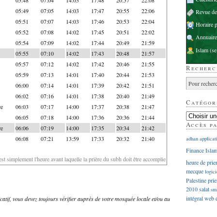
05:49
07:05
14:03
17:47
20:55
22:06
Revue d
05:51
07:07
14:03
17:46
20:53
22:04
Horaire p
05:52
07:08
14:02
17:45
20:51
22:02
Annuaire
05:54
07:09
14:02
17:44
20:49
21:59
Islam
(se
05:55
07:10
14:02
17:43
20:48
21:57
05:57
07:12
14:02
17:42
20:46
21:55
Recherc
05:59
07:13
14:01
17:40
20:44
21:53
06:00
07:14
14:01
17:39
20:42
21:51
06:02
07:16
14:01
17:38
20:40
21:49
Catégor
re
06:03
07:17
14:00
17:37
20:38
21:47
06:05
07:18
14:00
17:36
20:36
21:44
Accès p
re
06:06
07:19
14:00
17:35
20:34
21:42
06:08
07:21
13:59
17:33
20:32
21:40
adhan
applicat
Finance Isla
'est simplement l'heure avant laquelle la prière du subh doit être accomplie
heure de prie
mecque
logici
Palestine
prie
2010
salat
sm
intégral
web
dicatif, vous devez toujours vérifier auprès de votre mosquée locale et/ou au