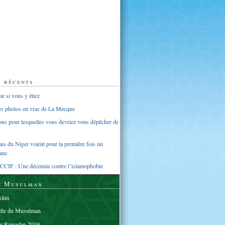
s récents
 si vous y étiez
ues photos en vrac de La Mecque
sons pour lesquelles vous devriez vous dépêcher de
s du Niger voient pour la première fois un
anc
CCIF : Une décennie contre l’islamophobie
e Musulman
lim
elle du Musulman
er Ramadan 2019