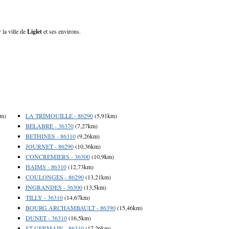
 la ville de
Liglet
et ses environs.
km)
LA TRIMOUILLE - 86290
(5,91km)
BELABRE - 36370
(7,27km)
BETHINES - 86310
(9,26km)
JOURNET - 86290
(10,36km)
CONCREMIERS - 36300
(10,9km)
HAIMS - 86310
(12,73km)
COULONGES - 86290
(13,21km)
INGRANDES - 36300
(13,5km)
TILLY - 36310
(14,67km)
BOURG ARCHAMBAULT - 86390
(15,46km)
DUNET - 36310
(16,5km)
ST GERMAIN - 86310
(17,26km)