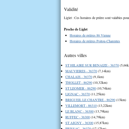
Validité
Liglet : Ces horaires de prière sont valables pour
Proche de Liglet
Horaires de prières 86 Vienne
Horaires de prières Poitou-Charentes
Autres villes
ST HILAIRE SUR BENAIZE - 36370
(5,66
MAUVIERES - 36370
(7,14km)
CHALAIS - 36370
(9,1km)
THOLLET - 86290
(10,32km)
ST LEOMER - 86290
(10,74km)
LIGNAC - 36370
(11,25km)
BRIGUEIL LE CHANTRE - 86290
(13km)
VILLEMORT - 86310
(13,22km)
LE BLANC - 36300
(13,79km)
RUFFEC - 36300
(14,79km)
ST AIGNY - 36300
(15,87km)
PRISSAC - 36370
(17,17km)