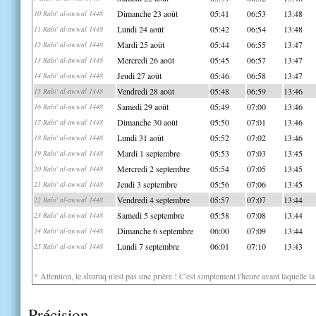
Dimanche 23 août
05:41
06:53
13:48
10 Rabi' al-awwal 1448
Lundi 24 août
05:42
06:54
13:48
11 Rabi' al-awwal 1448
Mardi 25 août
05:44
06:55
13:47
12 Rabi' al-awwal 1448
Mercredi 26 août
05:45
06:57
13:47
13 Rabi' al-awwal 1448
Jeudi 27 août
05:46
06:58
13:47
14 Rabi' al-awwal 1448
Vendredi 28 août
05:48
06:59
13:46
15 Rabi' al-awwal 1448
Samedi 29 août
05:49
07:00
13:46
16 Rabi' al-awwal 1448
Dimanche 30 août
05:50
07:01
13:46
17 Rabi' al-awwal 1448
Lundi 31 août
05:52
07:02
13:46
18 Rabi' al-awwal 1448
Mardi 1 septembre
05:53
07:03
13:45
19 Rabi' al-awwal 1448
Mercredi 2 septembre
05:54
07:05
13:45
20 Rabi' al-awwal 1448
Jeudi 3 septembre
05:56
07:06
13:45
21 Rabi' al-awwal 1448
Vendredi 4 septembre
05:57
07:07
13:44
22 Rabi' al-awwal 1448
Samedi 5 septembre
05:58
07:08
13:44
23 Rabi' al-awwal 1448
Dimanche 6 septembre
06:00
07:09
13:44
24 Rabi' al-awwal 1448
Lundi 7 septembre
06:01
07:10
13:43
25 Rabi' al-awwal 1448
* Attention, le shuruq n'est pas une prière ! C'est simplement l'heure avant laquelle l
Précision