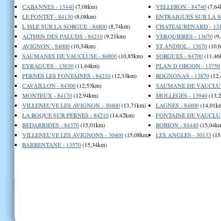
CABANNES - 13440
(7,08km)
VELLERON - 84740
(7,64
LE PONTET - 84130
(8,08km)
ENTRAIGUES SUR LA S
L ISLE SUR LA SORGUE - 84800
(8,74km)
CHATEAURENARD - 131
ALTHEN DES PALUDS - 84210
(9,21km)
VERQUIERES - 13670
(9
AVIGNON - 84000
(10,34km)
ST ANDIOL - 13670
(10,
SAUMANES DE VAUCLUSE - 84800
(10,85km)
SORGUES - 84700
(11,46
EYRAGUES - 13630
(11,64km)
PLAN D ORGON - 13750
PERNES LES FONTAINES - 84210
(12,33km)
ROGNONAS - 13870
(12,
CAVAILLON - 84300
(12,53km)
SAUMANE DE VAUCLUSE
MONTEUX - 84170
(12,94km)
MOLLEGES - 13940
(13,
VILLENEUVE LES AVIGNON - 30400
(13,71km)
LAGNES - 84800
(14,01k
LA ROQUE SUR PERNES - 84210
(14,42km)
FONTAINE DE VAUCLUSE
BEDARRIDES - 84370
(15,01km)
ROBION - 84440
(15,04k
VILLENEUVE LES AVIGNONS - 30400
(15,08km)
LES ANGLES - 30133
(15
BARBENTANE - 13570
(15,34km)