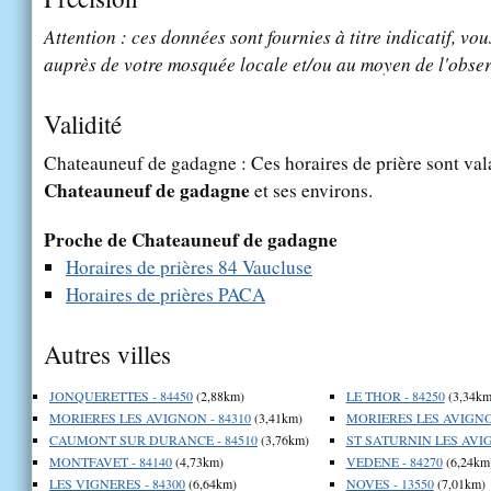
Attention : ces données sont fournies à titre indicatif, vou
auprès de votre mosquée locale et/ou au moyen de l'obser
Validité
Chateauneuf de gadagne : Ces horaires de prière sont vala
Chateauneuf de gadagne
et ses environs.
Proche de Chateauneuf de gadagne
Horaires de prières 84 Vaucluse
Horaires de prières PACA
Autres villes
JONQUERETTES - 84450
(2,88km)
LE THOR - 84250
(3,34km
MORIERES LES AVIGNON - 84310
(3,41km)
MORIERES LES AVIGNON
CAUMONT SUR DURANCE - 84510
(3,76km)
ST SATURNIN LES AVIG
MONTFAVET - 84140
(4,73km)
VEDENE - 84270
(6,24km
LES VIGNERES - 84300
(6,64km)
NOVES - 13550
(7,01km)