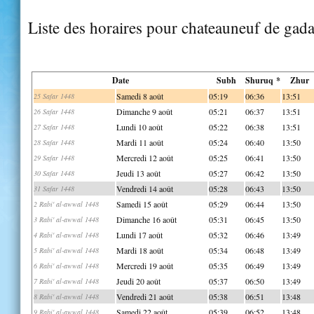
Liste des horaires pour chateauneuf de gad
Date
Subh
Shuruq *
Zhur
Samedi 8 août
05:19
06:36
13:51
25 Safar 1448
Dimanche 9 août
05:21
06:37
13:51
26 Safar 1448
Lundi 10 août
05:22
06:38
13:51
27 Safar 1448
Mardi 11 août
05:24
06:40
13:50
28 Safar 1448
Mercredi 12 août
05:25
06:41
13:50
29 Safar 1448
Jeudi 13 août
05:27
06:42
13:50
30 Safar 1448
Vendredi 14 août
05:28
06:43
13:50
31 Safar 1448
Samedi 15 août
05:29
06:44
13:50
2 Rabi' al-awwal 1448
Dimanche 16 août
05:31
06:45
13:50
3 Rabi' al-awwal 1448
Lundi 17 août
05:32
06:46
13:49
4 Rabi' al-awwal 1448
Mardi 18 août
05:34
06:48
13:49
5 Rabi' al-awwal 1448
Mercredi 19 août
05:35
06:49
13:49
6 Rabi' al-awwal 1448
Jeudi 20 août
05:37
06:50
13:49
7 Rabi' al-awwal 1448
Vendredi 21 août
05:38
06:51
13:48
8 Rabi' al-awwal 1448
Samedi 22 août
05:39
06:52
13:48
9 Rabi' al-awwal 1448