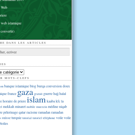
e Web
riere
 web islamique
 convertir)
he dans les articles
ies
ar mots-clefs
banque islamique
blog
burqa
conversion
doux
ion
gaza
mique
france
guerre
hajj
halal
gratuit
islam
re
horaire de priere
kaaba
kfc
la
mekkah
minaret
médine
niqab
el
mobile
muezzin
re
pélerinage
qatar
racisme
ramadan
ramadan
suisse
turquie
voile
voile
s
tutorial
tutoriel
téléphone
étoiles