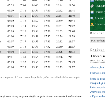
05:58
07:09
14:00
17:41
20:44
21:50
Revue d
05:59
07:11
13:59
17:40
20:42
21:48
Horaire p
06:01
07:12
13:59
17:39
20:41
21:46
Annuaire
06:02
07:13
13:59
17:38
20:39
21:44
Islam
(se
06:03
07:14
13:58
17:37
20:37
21:42
06:05
07:15
13:58
17:36
20:35
21:40
Recherc
06:06
07:16
13:58
17:35
20:34
21:39
e
06:07
07:17
13:57
17:33
20:32
21:37
06:09
07:18
13:57
17:32
20:30
21:35
Catégor
e
06:10
07:20
13:57
17:31
20:28
21:33
06:11
07:21
13:56
17:30
20:26
21:31
Accès p
re
06:13
07:22
13:56
17:29
20:25
21:29
06:14
07:23
13:56
17:28
20:23
21:27
adhan
applicat
Finance Isla
'est simplement l'heure avant laquelle la prière du subh doit être accomplie
heure de prie
mecque
logici
Palestine
prie
2010
salat
sm
intégral
web
dicatif, vous devez toujours vérifier auprès de votre mosquée locale et/ou au