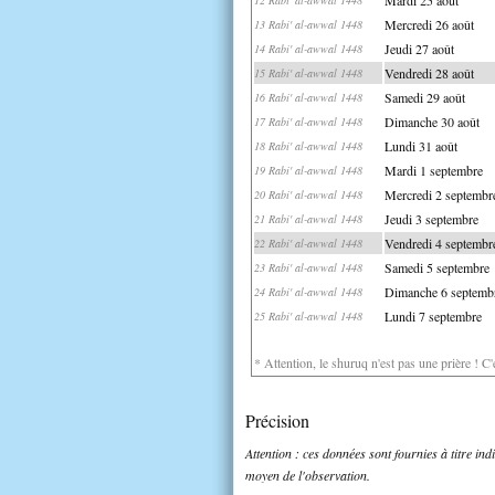
Mercredi 26 août
13 Rabi' al-awwal 1448
Jeudi 27 août
14 Rabi' al-awwal 1448
Vendredi 28 août
15 Rabi' al-awwal 1448
Samedi 29 août
16 Rabi' al-awwal 1448
Dimanche 30 août
17 Rabi' al-awwal 1448
Lundi 31 août
18 Rabi' al-awwal 1448
Mardi 1 septembre
19 Rabi' al-awwal 1448
Mercredi 2 septembr
20 Rabi' al-awwal 1448
Jeudi 3 septembre
21 Rabi' al-awwal 1448
Vendredi 4 septembr
22 Rabi' al-awwal 1448
Samedi 5 septembre
23 Rabi' al-awwal 1448
Dimanche 6 septemb
24 Rabi' al-awwal 1448
Lundi 7 septembre
25 Rabi' al-awwal 1448
* Attention, le shuruq n'est pas une prière ! C
Précision
Attention : ces données sont fournies à titre in
moyen de l'observation.