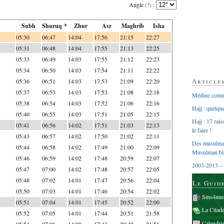
Angle
:
(?)
Subh
Shuruq *
Zhur
Asr
Maghrib
Isha
05:30
06:47
14:04
17:56
21:15
22:27
05:31
06:48
14:04
17:55
21:13
22:25
05:33
06:49
14:03
17:55
21:12
22:23
05:34
06:50
14:03
17:54
21:11
22:22
Article
05:36
06:51
14:03
17:53
21:09
22:20
05:37
06:53
14:03
17:53
21:08
22:18
Médine comme
05:38
06:54
14:03
17:52
21:06
22:16
Hajj : quelq
05:40
06:55
14:03
17:51
21:05
22:15
Hajj : 17 rai
05:41
06:56
14:02
17:51
21:03
22:13
le faire !
05:43
06:57
14:02
17:50
21:02
22:11
Des musulman
05:44
06:58
14:02
17:49
21:00
22:09
Musulman bl
05:46
06:59
14:02
17:48
20:59
22:07
2003-2013 – 
05:47
07:00
14:02
17:48
20:57
22:05
05:48
07:02
14:01
17:47
20:56
22:04
Le Guid
05:50
07:03
14:01
17:46
20:54
22:02
Sms4mus
05:51
07:04
14:01
17:45
20:52
22:00
La Citad
05:52
07:05
14:01
17:44
20:51
21:58
Calendri
05:54
07:06
14:00
17:43
20:49
21:56