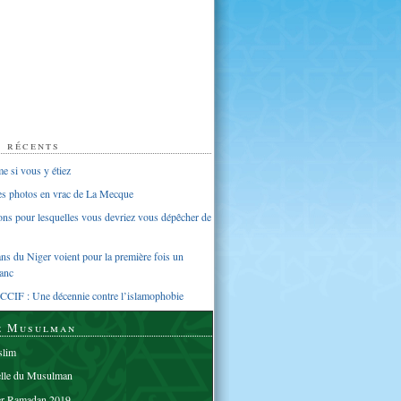
s récents
 si vous y étiez
ues photos en vrac de La Mecque
sons pour lesquelles vous devriez vous dépêcher de
s du Niger voient pour la première fois un
anc
CCIF : Une décennie contre l’islamophobie
e Musulman
lim
elle du Musulman
er Ramadan 2019