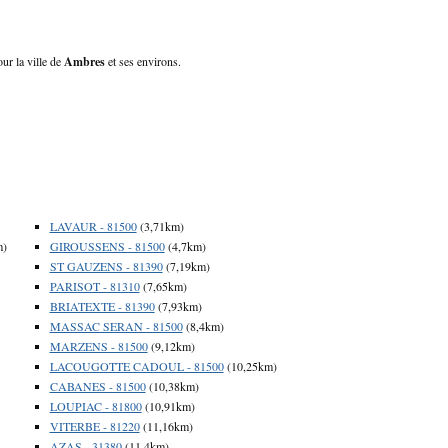
ur la ville de
Ambres
et ses environs.
LAVAUR - 81500
(3,71km)
m)
GIROUSSENS - 81500
(4,7km)
ST GAUZENS - 81390
(7,19km)
PARISOT - 81310
(7,65km)
BRIATEXTE - 81390
(7,93km)
MASSAC SERAN - 81500
(8,4km)
MARZENS - 81500
(9,12km)
LACOUGOTTE CADOUL - 81500
(10,25km)
CABANES - 81500
(10,38km)
LOUPIAC - 81800
(10,91km)
VITERBE - 81220
(11,16km)
AZAS - 31380
(11,4km)