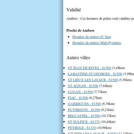
Validité
Ambres : Ces horaires de prière sont valables po
Proche de Ambres
Horaires de prières 81 Tarn
Horaires de prières Midi-Pyrénées
Autres villes
ST JEAN DE RIVES - 81500
(3,48km)
LABASTIDE ST GEORGES - 81500
(3,99k
ST LIEUX LES LAVAUR - 81500
(5,56km)
ST AGNAN - 81500
(7,64km)
LUGAN - 81500
(7,73km)
FIAC - 81500
(8,27km)
GARRIGUES - 81500
(8,78km)
PUYBEGON - 81390
(9,21km)
BELCASTEL - 81500
(10,32km)
ST SULPICE - 81370
(10,44km)
PEYROLE - 81310
(10,96km)
VIVIERS LES LAVAUR - 81500
(11,17km)