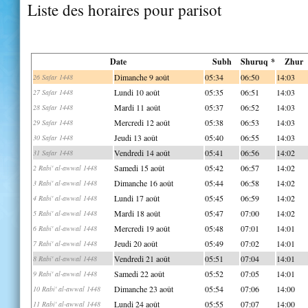
Liste des horaires pour parisot
Date
Subh
Shuruq *
Zhur
Dimanche 9 août
05:34
06:50
14:03
26 Safar 1448
Lundi 10 août
05:35
06:51
14:03
27 Safar 1448
Mardi 11 août
05:37
06:52
14:03
28 Safar 1448
Mercredi 12 août
05:38
06:53
14:03
29 Safar 1448
Jeudi 13 août
05:40
06:55
14:03
30 Safar 1448
Vendredi 14 août
05:41
06:56
14:02
31 Safar 1448
Samedi 15 août
05:42
06:57
14:02
2 Rabi' al-awwal 1448
Dimanche 16 août
05:44
06:58
14:02
3 Rabi' al-awwal 1448
Lundi 17 août
05:45
06:59
14:02
4 Rabi' al-awwal 1448
Mardi 18 août
05:47
07:00
14:02
5 Rabi' al-awwal 1448
Mercredi 19 août
05:48
07:01
14:01
6 Rabi' al-awwal 1448
Jeudi 20 août
05:49
07:02
14:01
7 Rabi' al-awwal 1448
Vendredi 21 août
05:51
07:04
14:01
8 Rabi' al-awwal 1448
Samedi 22 août
05:52
07:05
14:01
9 Rabi' al-awwal 1448
Dimanche 23 août
05:54
07:06
14:00
10 Rabi' al-awwal 1448
Lundi 24 août
05:55
07:07
14:00
11 Rabi' al-awwal 1448