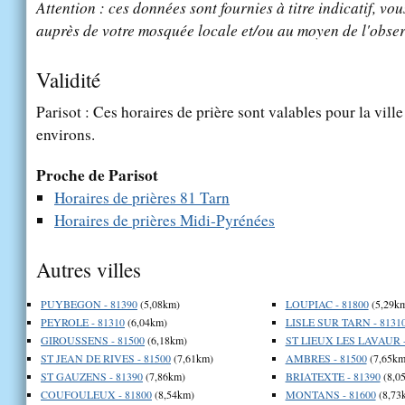
Attention : ces données sont fournies à titre indicatif, vou
auprès de votre mosquée locale et/ou au moyen de l'obser
Validité
Parisot : Ces horaires de prière sont valables pour la vill
environs.
Proche de Parisot
Horaires de prières 81 Tarn
Horaires de prières Midi-Pyrénées
Autres villes
PUYBEGON - 81390
(5,08km)
LOUPIAC - 81800
(5,29k
PEYROLE - 81310
(6,04km)
LISLE SUR TARN - 8131
GIROUSSENS - 81500
(6,18km)
ST LIEUX LES LAVAUR -
ST JEAN DE RIVES - 81500
(7,61km)
AMBRES - 81500
(7,65km
ST GAUZENS - 81390
(7,86km)
BRIATEXTE - 81390
(8,0
COUFOULEUX - 81800
(8,54km)
MONTANS - 81600
(8,73