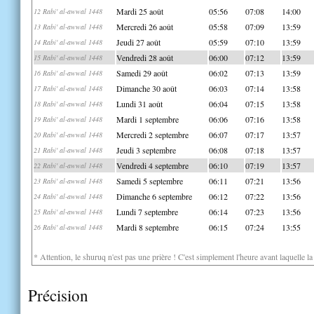
Mardi 25 août
05:56
07:08
14:00
12 Rabi' al-awwal 1448
Mercredi 26 août
05:58
07:09
13:59
13 Rabi' al-awwal 1448
Jeudi 27 août
05:59
07:10
13:59
14 Rabi' al-awwal 1448
Vendredi 28 août
06:00
07:12
13:59
15 Rabi' al-awwal 1448
Samedi 29 août
06:02
07:13
13:59
16 Rabi' al-awwal 1448
Dimanche 30 août
06:03
07:14
13:58
17 Rabi' al-awwal 1448
Lundi 31 août
06:04
07:15
13:58
18 Rabi' al-awwal 1448
Mardi 1 septembre
06:06
07:16
13:58
19 Rabi' al-awwal 1448
Mercredi 2 septembre
06:07
07:17
13:57
20 Rabi' al-awwal 1448
Jeudi 3 septembre
06:08
07:18
13:57
21 Rabi' al-awwal 1448
Vendredi 4 septembre
06:10
07:19
13:57
22 Rabi' al-awwal 1448
Samedi 5 septembre
06:11
07:21
13:56
23 Rabi' al-awwal 1448
Dimanche 6 septembre
06:12
07:22
13:56
24 Rabi' al-awwal 1448
Lundi 7 septembre
06:14
07:23
13:56
25 Rabi' al-awwal 1448
Mardi 8 septembre
06:15
07:24
13:55
26 Rabi' al-awwal 1448
* Attention, le shuruq n'est pas une prière ! C'est simplement l'heure avant laquelle l
Précision