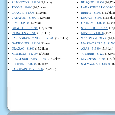
RABASTENS - 81800
(9,11km)
BUSQUE - 81300
(10,37k
TECOU - 81600
(10,51km)
LABASTIDE ST GEORGES
LAVAUR - 81500
(11,29km)
BRENS - 81600
(11,53km)
CABANES - 81500
(11,69km)
LUGAN - 81500
(11,88km
FIAC - 81500
(12,28km)
GAILLAC - 81600
(12,34
GRAULHET - 81300
(13,05km)
ST SULPICE - 81370
(13,
CADALEN - 81600
(13,16km)
MEZENS - 81800
(13,23k
LABESSIERE CANDEIL - 81300
(13,75km)
ST AGNAN - 81500
(14,1
GARRIGUES - 81500
(15km)
MASSAC SERAN - 8150
GRAZAC - 81800
(15,31km)
AZAS - 31380
(15,34km)
MISSECLE - 81300
(15,5km)
VITERBE - 81220
(15,59k
BUZET SUR TARN - 31660
(16,26km)
MARZENS - 81500
(16,3
RIVIERES - 81600
(16,41km)
SALVAGNAC - 81630
(16
LASGRAISSES - 81300
(16,66km)