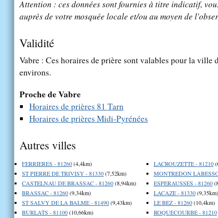
Attention : ces données sont fournies à titre indicatif, vou
auprès de votre mosquée locale et/ou au moyen de l'obser
Validité
Vabre : Ces horaires de prière sont valables pour la ville
environs.
Proche de Vabre
Horaires de prières 81 Tarn
Horaires de prières Midi-Pyrénées
Autres villes
FERRIERES - 81260
(4,4km)
LACROUZETTE - 81210
(
ST PIERRE DE TRIVISY - 81330
(7,52km)
MONTREDON LABESSON
CASTELNAU DE BRASSAC - 81260
(8,94km)
ESPERAUSSES - 81260
(
BRASSAC - 81260
(9,34km)
LACAZE - 81330
(9,35km
ST SALVY DE LA BALME - 81490
(9,43km)
LE BEZ - 81260
(10,4km)
BURLATS - 81100
(10,66km)
ROQUECOURBE - 81210