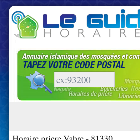
|
Horaire priere Vabre - 81330