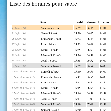
Liste des horaires pour vabre
Date
Subh
Shuruq *
Zhur
Vendredi 7 août
05:29
06:46
14:01
24 Safar 1448
Samedi 8 août
05:30
06:47
14:01
25 Safar 1448
Dimanche 9 août
05:32
06:48
14:01
26 Safar 1448
Lundi 10 août
05:33
06:49
14:01
27 Safar 1448
Mardi 11 août
05:35
06:50
14:01
28 Safar 1448
Mercredi 12 août
05:36
06:51
14:00
29 Safar 1448
Jeudi 13 août
05:38
06:52
14:00
30 Safar 1448
Vendredi 14 août
05:39
06:54
14:00
31 Safar 1448
Samedi 15 août
05:40
06:55
14:00
2 Rabi' al-awwal 1448
Dimanche 16 août
05:42
06:56
14:00
3 Rabi' al-awwal 1448
Lundi 17 août
05:43
06:57
13:59
4 Rabi' al-awwal 1448
Mardi 18 août
05:45
06:58
13:59
5 Rabi' al-awwal 1448
Mercredi 19 août
05:46
06:59
13:59
6 Rabi' al-awwal 1448
Jeudi 20 août
05:47
07:00
13:59
7 Rabi' al-awwal 1448
Vendredi 21 août
05:49
07:01
13:58
8 Rabi' al-awwal 1448
Samedi 22 août
05:50
07:03
13:58
9 Rabi' al-awwal 1448