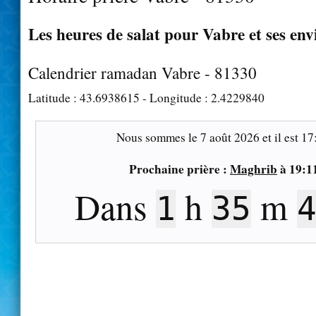
Les heures de salat pour Vabre et ses env
Calendrier ramadan Vabre - 81330
Latitude :
43.6938615
- Longitude :
2.4229840
Nous sommes le
7 août 2026
et il est
17
Prochaine prière :
Maghrib
à
19:1
Dans
h
m
1
35