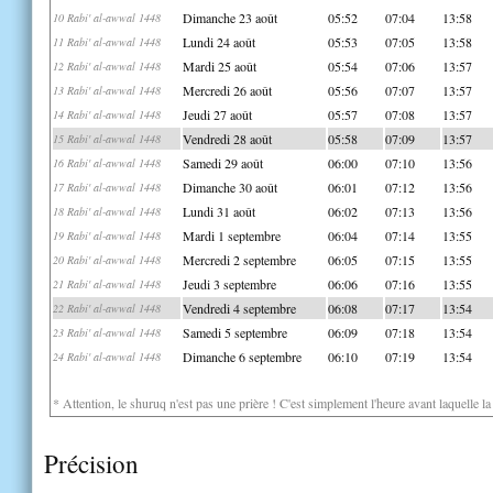
Dimanche 23 août
05:52
07:04
13:58
10 Rabi' al-awwal 1448
Lundi 24 août
05:53
07:05
13:58
11 Rabi' al-awwal 1448
Mardi 25 août
05:54
07:06
13:57
12 Rabi' al-awwal 1448
Mercredi 26 août
05:56
07:07
13:57
13 Rabi' al-awwal 1448
Jeudi 27 août
05:57
07:08
13:57
14 Rabi' al-awwal 1448
Vendredi 28 août
05:58
07:09
13:57
15 Rabi' al-awwal 1448
Samedi 29 août
06:00
07:10
13:56
16 Rabi' al-awwal 1448
Dimanche 30 août
06:01
07:12
13:56
17 Rabi' al-awwal 1448
Lundi 31 août
06:02
07:13
13:56
18 Rabi' al-awwal 1448
Mardi 1 septembre
06:04
07:14
13:55
19 Rabi' al-awwal 1448
Mercredi 2 septembre
06:05
07:15
13:55
20 Rabi' al-awwal 1448
Jeudi 3 septembre
06:06
07:16
13:55
21 Rabi' al-awwal 1448
Vendredi 4 septembre
06:08
07:17
13:54
22 Rabi' al-awwal 1448
Samedi 5 septembre
06:09
07:18
13:54
23 Rabi' al-awwal 1448
Dimanche 6 septembre
06:10
07:19
13:54
24 Rabi' al-awwal 1448
* Attention, le shuruq n'est pas une prière ! C'est simplement l'heure avant laquelle l
Précision