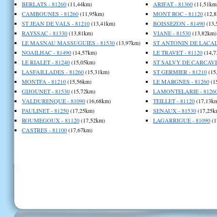
BERLATS - 81260
(11,44km)
ARIFAT - 81360
(11,51km
CAMBOUNES - 81260
(11,95km)
MONT ROC - 81120
(12,8
ST JEAN DE VALS - 81210
(13,41km)
BOISSEZON - 81490
(13,
RAYSSAC - 81330
(13,81km)
VIANE - 81530
(13,82km)
LE MASNAU MASSUGUIES - 81530
(13,97km)
ST ANTONIN DE LACALM
NOAILHAC - 81490
(14,57km)
LE TRAVET - 81120
(14,7
LE RIALET - 81240
(15,05km)
ST SALVY DE CARCAVES
LASFAILLADES - 81260
(15,31km)
ST GERMIER - 81210
(15
MONTFA - 81210
(15,56km)
LE MARGNES - 81260
(1
GIJOUNET - 81530
(15,72km)
LAMONTELARIE - 8126
VALDURENQUE - 81090
(16,68km)
TEILLET - 81120
(17,13k
PAULINET - 81250
(17,25km)
SENAUX - 81530
(17,25k
ROUMEGOUX - 81120
(17,52km)
LAGARRIGUE - 81090
(1
CASTRES - 81100
(17,67km)