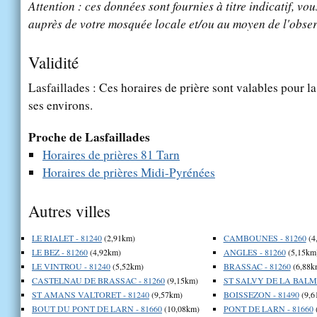
Attention : ces données sont fournies à titre indicatif, vou
auprès de votre mosquée locale et/ou au moyen de l'obser
Validité
Lasfaillades : Ces horaires de prière sont valables pour la
ses environs.
Proche de Lasfaillades
Horaires de prières 81 Tarn
Horaires de prières Midi-Pyrénées
Autres villes
LE RIALET - 81240
(2,91km)
CAMBOUNES - 81260
(4
LE BEZ - 81260
(4,92km)
ANGLES - 81260
(5,15km
LE VINTROU - 81240
(5,52km)
BRASSAC - 81260
(6,88k
CASTELNAU DE BRASSAC - 81260
(9,15km)
ST SALVY DE LA BALME
ST AMANS VALTORET - 81240
(9,57km)
BOISSEZON - 81490
(9,6
BOUT DU PONT DE LARN - 81660
(10,08km)
PONT DE LARN - 81660