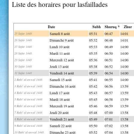
Liste des horaires pour lasfaillades
Date
Subh
Shuruq *
Zhur
Samedi 8 août
05:31
06:47
14:01
25 Safar 1448
Dimanche 9 août
05:32
06:48
14:01
26 Safar 1448
Lundi 10 août
05:33
06:49
14:00
27 Safar 1448
Mardi 11 août
05:35
06:50
14:00
28 Safar 1448
Mercredi 12 août
05:36
06:51
14:00
29 Safar 1448
Jeudi 13 août
05:38
06:52
14:00
30 Safar 1448
Vendredi 14 août
05:39
06:54
14:00
31 Safar 1448
Samedi 15 août
05:41
06:55
14:00
2 Rabi' al-awwal 1448
Dimanche 16 août
05:42
06:56
13:59
3 Rabi' al-awwal 1448
Lundi 17 août
05:43
06:57
13:59
4 Rabi' al-awwal 1448
Mardi 18 août
05:45
06:58
13:59
5 Rabi' al-awwal 1448
Mercredi 19 août
05:46
06:59
13:59
6 Rabi' al-awwal 1448
Jeudi 20 août
05:48
07:00
13:58
7 Rabi' al-awwal 1448
Vendredi 21 août
05:49
07:01
13:58
8 Rabi' al-awwal 1448
Samedi 22 août
05:50
07:02
13:58
9 Rabi' al-awwal 1448
Dimanche 23 août
05:52
07:04
13:58
10 Rabi' al-awwal 1448