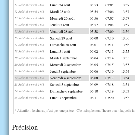
Lundi 24 août
05:53
07:05
13:57
11 Rabi' al-awwal 1448
Mardi 25 août
05:54
07:06
13:57
12 Rabi' al-awwal 1448
Mercredi 26 août
05:56
07:07
13:57
13 Rabi' al-awwal 1448
Jeudi 27 août
05:57
07:08
13:57
14 Rabi' al-awwal 1448
Vendredi 28 août
05:58
07:09
13:56
15 Rabi' al-awwal 1448
Samedi 29 août
06:00
07:10
13:56
16 Rabi' al-awwal 1448
Dimanche 30 août
06:01
07:11
13:56
17 Rabi' al-awwal 1448
Lundi 31 août
06:02
07:13
13:55
18 Rabi' al-awwal 1448
Mardi 1 septembre
06:04
07:14
13:55
19 Rabi' al-awwal 1448
Mercredi 2 septembre
06:05
07:15
13:55
20 Rabi' al-awwal 1448
Jeudi 3 septembre
06:06
07:16
13:54
21 Rabi' al-awwal 1448
Vendredi 4 septembre
06:08
07:17
13:54
22 Rabi' al-awwal 1448
Samedi 5 septembre
06:09
07:18
13:54
23 Rabi' al-awwal 1448
Dimanche 6 septembre
06:10
07:19
13:53
24 Rabi' al-awwal 1448
Lundi 7 septembre
06:11
07:20
13:53
25 Rabi' al-awwal 1448
* Attention, le shuruq n'est pas une prière ! C'est simplement l'heure avant laquelle l
Précision