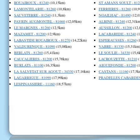
ROUAIROUX - 81240
(10,15km)
ST AMANS SOULT - 812
LAMONTELARIE - 81260
(10,8km)
FERRIERES - 81260
(10,9
SAUVETERRE - 81240
(11,3km)
NOAILHAC - 81490
(12,0
PAYRIN AUGMONTEL - 81660
(12,05km)
ALBINE - 81240
(12,31km
LE MARGNES - 81260
(12,5km)
AUSSILLON - 81200
(12,
MAZAMET - 81200
(12,9km)
LACABAREDE - 81240
(1
LABASTIDE ROUAIROUX - 81270
(14,22km)
ESPERAUSSES - 81260
(
VALDURENQUE - 81090
(15,08km)
VABRE - 81330
(15,31km
BERLATS - 81260
(15,41km)
LE SOULIE - 34330
(15,6
CAUCALIERES - 81200
(15,78km)
LACROUZETTE - 81210
(
BURLATS - 81100
(16,35km)
AIGUEFONDE - 81200
(1
LA SALVETAT SUR AGOUT - 34330
(17,16km)
CASTANS - 11160
(17,5k
LAGARRIGUE - 81090
(17,99km)
PRADELLES CABARDES 
LESPINASSIERE - 11160
(18,57km)