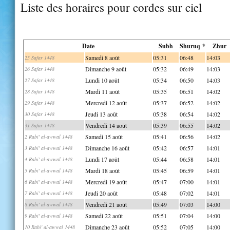
Liste des horaires pour cordes sur ciel
Date
Subh
Shuruq *
Zhur
Samedi 8 août
05:31
06:48
14:03
25 Safar 1448
Dimanche 9 août
05:32
06:49
14:03
26 Safar 1448
Lundi 10 août
05:34
06:50
14:03
27 Safar 1448
Mardi 11 août
05:35
06:51
14:02
28 Safar 1448
Mercredi 12 août
05:37
06:52
14:02
29 Safar 1448
Jeudi 13 août
05:38
06:54
14:02
30 Safar 1448
Vendredi 14 août
05:39
06:55
14:02
31 Safar 1448
Samedi 15 août
05:41
06:56
14:02
2 Rabi' al-awwal 1448
Dimanche 16 août
05:42
06:57
14:01
3 Rabi' al-awwal 1448
Lundi 17 août
05:44
06:58
14:01
4 Rabi' al-awwal 1448
Mardi 18 août
05:45
06:59
14:01
5 Rabi' al-awwal 1448
Mercredi 19 août
05:47
07:00
14:01
6 Rabi' al-awwal 1448
Jeudi 20 août
05:48
07:02
14:01
7 Rabi' al-awwal 1448
Vendredi 21 août
05:49
07:03
14:00
8 Rabi' al-awwal 1448
Samedi 22 août
05:51
07:04
14:00
9 Rabi' al-awwal 1448
Dimanche 23 août
05:52
07:05
14:00
10 Rabi' al-awwal 1448