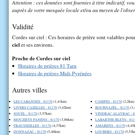
Attention : ces données sont fournies à titre indicatif, vou
auprès de votre mosquée locale et/ou au moyen de l'obser
Validité
Cordes sur ciel : Ces horaires de prière sont valables pour
ciel
et ses environs.
Proche de Cordes sur ciel
Horaires de prières 81 Tarn
Horaires de prières Midi-Pyrénées
Autres villes
LES CABANNES - 81170
(1,41km)
CAMPES - 81170
(2,2km)
LIVERS CAZELLES - 81170
(3,42km)
BOURNAZEL - 81170
(3,
SOUEL - 81170
(3,57km)
VINDRAC ALAYRAC - 8
MOUZIEYS PANENS - 81170
(3,86km)
LABARTHE BLEYS - 811
FRAUSSEILLES - 81170
(4,37km)
AMARENS - 81170
(4,45
DONNAZAC - 81170
(5,46km)
LOUBERS - 81170
(5,53k