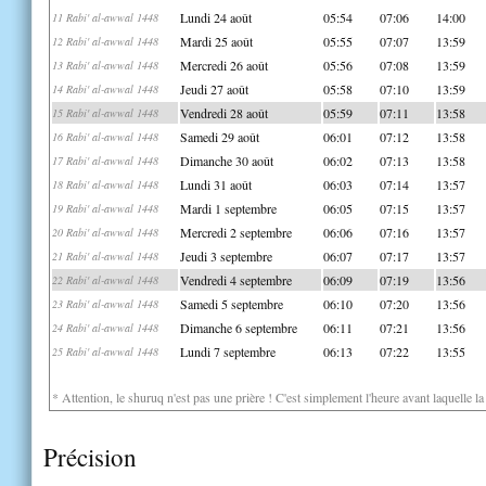
Lundi 24 août
05:54
07:06
14:00
11 Rabi' al-awwal 1448
Mardi 25 août
05:55
07:07
13:59
12 Rabi' al-awwal 1448
Mercredi 26 août
05:56
07:08
13:59
13 Rabi' al-awwal 1448
Jeudi 27 août
05:58
07:10
13:59
14 Rabi' al-awwal 1448
Vendredi 28 août
05:59
07:11
13:58
15 Rabi' al-awwal 1448
Samedi 29 août
06:01
07:12
13:58
16 Rabi' al-awwal 1448
Dimanche 30 août
06:02
07:13
13:58
17 Rabi' al-awwal 1448
Lundi 31 août
06:03
07:14
13:57
18 Rabi' al-awwal 1448
Mardi 1 septembre
06:05
07:15
13:57
19 Rabi' al-awwal 1448
Mercredi 2 septembre
06:06
07:16
13:57
20 Rabi' al-awwal 1448
Jeudi 3 septembre
06:07
07:17
13:57
21 Rabi' al-awwal 1448
Vendredi 4 septembre
06:09
07:19
13:56
22 Rabi' al-awwal 1448
Samedi 5 septembre
06:10
07:20
13:56
23 Rabi' al-awwal 1448
Dimanche 6 septembre
06:11
07:21
13:56
24 Rabi' al-awwal 1448
Lundi 7 septembre
06:13
07:22
13:55
25 Rabi' al-awwal 1448
* Attention, le shuruq n'est pas une prière ! C'est simplement l'heure avant laquelle l
Précision