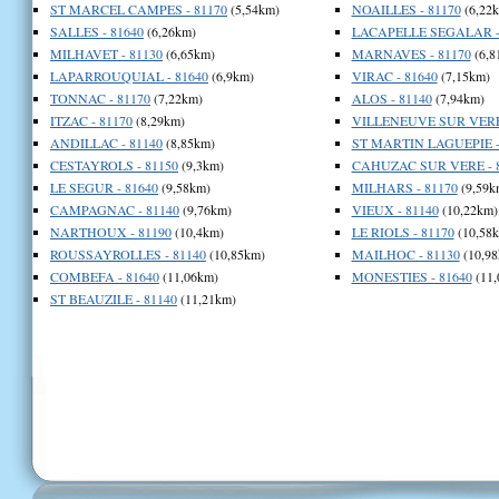
ST MARCEL CAMPES - 81170
(5,54km)
NOAILLES - 81170
(6,22
SALLES - 81640
(6,26km)
LACAPELLE SEGALAR -
MILHAVET - 81130
(6,65km)
MARNAVES - 81170
(6,8
LAPARROUQUIAL - 81640
(6,9km)
VIRAC - 81640
(7,15km)
TONNAC - 81170
(7,22km)
ALOS - 81140
(7,94km)
ITZAC - 81170
(8,29km)
VILLENEUVE SUR VERE 
ANDILLAC - 81140
(8,85km)
ST MARTIN LAGUEPIE -
CESTAYROLS - 81150
(9,3km)
CAHUZAC SUR VERE - 
LE SEGUR - 81640
(9,58km)
MILHARS - 81170
(9,59k
CAMPAGNAC - 81140
(9,76km)
VIEUX - 81140
(10,22km)
NARTHOUX - 81190
(10,4km)
LE RIOLS - 81170
(10,58
ROUSSAYROLLES - 81140
(10,85km)
MAILHOC - 81130
(10,98
COMBEFA - 81640
(11,06km)
MONESTIES - 81640
(11,
ST BEAUZILE - 81140
(11,21km)