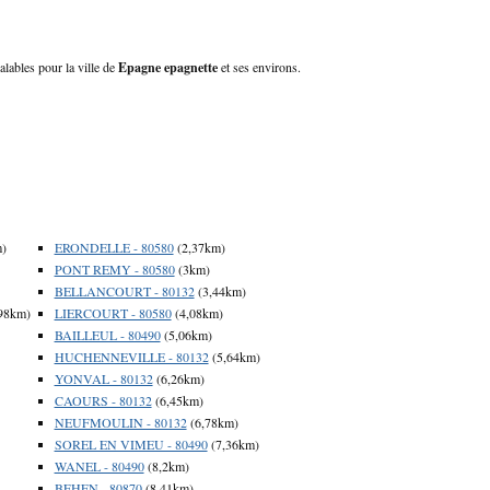
alables pour la ville de
Epagne epagnette
et ses environs.
m)
ERONDELLE - 80580
(2,37km)
PONT REMY - 80580
(3km)
BELLANCOURT - 80132
(3,44km)
98km)
LIERCOURT - 80580
(4,08km)
BAILLEUL - 80490
(5,06km)
HUCHENNEVILLE - 80132
(5,64km)
YONVAL - 80132
(6,26km)
CAOURS - 80132
(6,45km)
NEUFMOULIN - 80132
(6,78km)
SOREL EN VIMEU - 80490
(7,36km)
WANEL - 80490
(8,2km)
BEHEN - 80870
(8,41km)