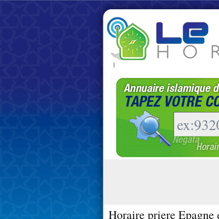
|
Horaire priere Epagne 