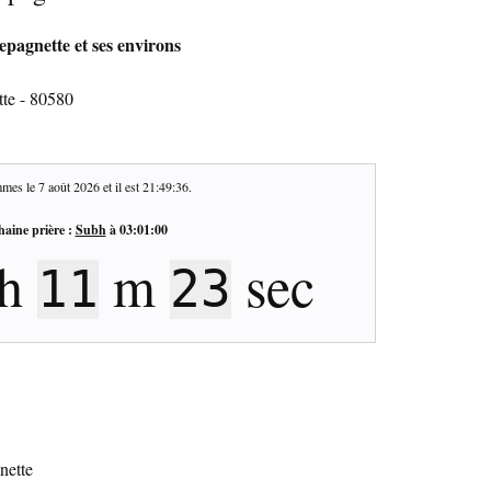
epagnette et ses environs
te - 80580
mes le
7 août 2026
et il est
21:49:37
.
haine prière :
Subh
à
03:01:00
h
m
sec
11
22
nette