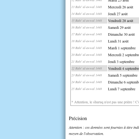
Mercredi 26 août
13 Rabi' al-awwal 1448
Jeudi 27 août
14 Rabi' al-awwal 1448
Vendredi 28 août
15 Rabi' al-awwal 1448
Samedi 29 août
16 Rabi' al-awwal 1448
Dimanche 30 août
17 Rabi' al-awwal 1448
Lundi 31 août
18 Rabi' al-awwal 1448
Mardi 1 septembre
19 Rabi' al-awwal 1448
Mercredi 2 septembr
20 Rabi' al-awwal 1448
Jeudi 3 septembre
21 Rabi' al-awwal 1448
Vendredi 4 septembr
22 Rabi' al-awwal 1448
Samedi 5 septembre
23 Rabi' al-awwal 1448
Dimanche 6 septemb
24 Rabi' al-awwal 1448
Lundi 7 septembre
25 Rabi' al-awwal 1448
* Attention, le shuruq n'est pas une prière ! C
Précision
Attention : ces données sont fournies à titre in
moyen de l'observation.