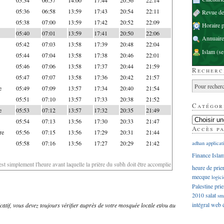
05:36
06:58
13:59
17:43
20:54
22:11
Revue d
05:38
07:00
13:59
17:42
20:52
22:09
Horaire p
05:40
07:01
13:59
17:41
20:50
22:06
Annuaire
05:42
07:03
13:58
17:39
20:48
22:04
Islam
(se
05:44
07:04
13:58
17:38
20:46
22:01
05:46
07:06
13:58
17:37
20:44
21:59
Recherc
05:47
07:07
13:58
17:36
20:42
21:57
e
05:49
07:09
13:57
17:34
20:40
21:54
05:51
07:10
13:57
17:33
20:38
21:52
Catégor
e
05:53
07:12
13:57
17:32
20:35
21:49
05:54
07:13
13:56
17:30
20:33
21:47
Accès p
re
05:56
07:15
13:56
17:29
20:31
21:44
05:58
07:16
13:56
17:27
20:29
21:42
adhan
applicat
Finance Isla
'est simplement l'heure avant laquelle la prière du subh doit être accomplie
heure de prie
mecque
logici
Palestine
prie
2010
salat
sm
intégral
web
dicatif, vous devez toujours vérifier auprès de votre mosquée locale et/ou au