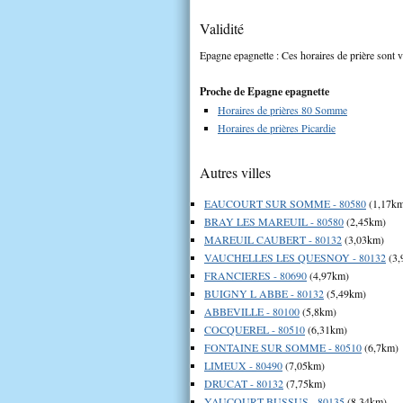
Validité
Epagne epagnette : Ces horaires de prière sont v
Proche de Epagne epagnette
Horaires de prières 80 Somme
Horaires de prières Picardie
Autres villes
EAUCOURT SUR SOMME - 80580
(1,17k
BRAY LES MAREUIL - 80580
(2,45km)
MAREUIL CAUBERT - 80132
(3,03km)
VAUCHELLES LES QUESNOY - 80132
(3,
FRANCIERES - 80690
(4,97km)
BUIGNY L ABBE - 80132
(5,49km)
ABBEVILLE - 80100
(5,8km)
COCQUEREL - 80510
(6,31km)
FONTAINE SUR SOMME - 80510
(6,7km)
LIMEUX - 80490
(7,05km)
DRUCAT - 80132
(7,75km)
YAUCOURT BUSSUS - 80135
(8,34km)