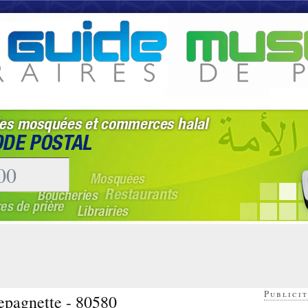
Publicit
epagnette - 80580