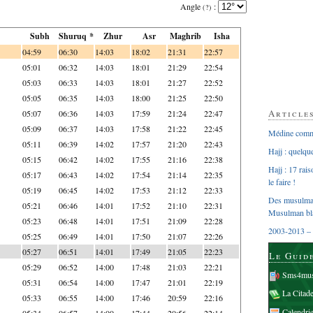
Angle
:
(?)
Subh
Shuruq *
Zhur
Asr
Maghrib
Isha
04:59
06:30
14:03
18:02
21:31
22:57
05:01
06:32
14:03
18:01
21:29
22:54
05:03
06:33
14:03
18:01
21:27
22:52
05:05
06:35
14:03
18:00
21:25
22:50
Article
05:07
06:36
14:03
17:59
21:24
22:47
05:09
06:37
14:03
17:58
21:22
22:45
Médine comme
05:11
06:39
14:02
17:57
21:20
22:43
Hajj : quelq
05:15
06:42
14:02
17:55
21:16
22:38
Hajj : 17 rai
05:17
06:43
14:02
17:54
21:14
22:35
le faire !
05:19
06:45
14:02
17:53
21:12
22:33
Des musulman
05:21
06:46
14:01
17:52
21:10
22:31
Musulman bl
05:23
06:48
14:01
17:51
21:09
22:28
2003-2013 – 
05:25
06:49
14:01
17:50
21:07
22:26
05:27
06:51
14:01
17:49
21:05
22:23
Le Guid
05:29
06:52
14:00
17:48
21:03
22:21
Sms4mus
05:31
06:54
14:00
17:47
21:01
22:19
La Citad
05:33
06:55
14:00
17:46
20:59
22:16
Calendri
05:34
06:57
14:00
17:44
20:56
22:14