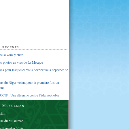
s récents
 si vous y étiez
ues photos en vrac de La Mecque
sons pour lesquelles vous devriez vous dépêcher de
s du Niger voient pour la première fois un
anc
CCIF : Une décennie contre l’islamophobie
e Musulman
lim
elle du Musulman
er Ramadan 2019