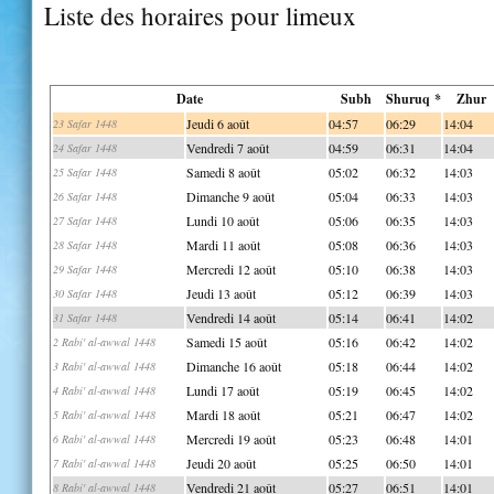
Liste des horaires pour limeux
Date
Subh
Shuruq *
Zhur
Jeudi 6 août
04:57
06:29
14:04
23 Safar 1448
Vendredi 7 août
04:59
06:31
14:04
24 Safar 1448
Samedi 8 août
05:02
06:32
14:03
25 Safar 1448
Dimanche 9 août
05:04
06:33
14:03
26 Safar 1448
Lundi 10 août
05:06
06:35
14:03
27 Safar 1448
Mardi 11 août
05:08
06:36
14:03
28 Safar 1448
Mercredi 12 août
05:10
06:38
14:03
29 Safar 1448
Jeudi 13 août
05:12
06:39
14:03
30 Safar 1448
Vendredi 14 août
05:14
06:41
14:02
31 Safar 1448
Samedi 15 août
05:16
06:42
14:02
2 Rabi' al-awwal 1448
Dimanche 16 août
05:18
06:44
14:02
3 Rabi' al-awwal 1448
Lundi 17 août
05:19
06:45
14:02
4 Rabi' al-awwal 1448
Mardi 18 août
05:21
06:47
14:02
5 Rabi' al-awwal 1448
Mercredi 19 août
05:23
06:48
14:01
6 Rabi' al-awwal 1448
Jeudi 20 août
05:25
06:50
14:01
7 Rabi' al-awwal 1448
Vendredi 21 août
05:27
06:51
14:01
8 Rabi' al-awwal 1448