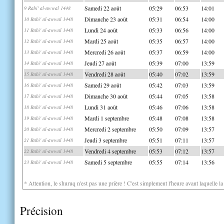
Samedi 22 août
05:29
06:53
14:01
9 Rabi' al-awwal 1448
Dimanche 23 août
05:31
06:54
14:00
10 Rabi' al-awwal 1448
Lundi 24 août
05:33
06:56
14:00
11 Rabi' al-awwal 1448
Mardi 25 août
05:35
06:57
14:00
12 Rabi' al-awwal 1448
Mercredi 26 août
05:37
06:59
14:00
13 Rabi' al-awwal 1448
Jeudi 27 août
05:39
07:00
13:59
14 Rabi' al-awwal 1448
Vendredi 28 août
05:40
07:02
13:59
15 Rabi' al-awwal 1448
Samedi 29 août
05:42
07:03
13:59
16 Rabi' al-awwal 1448
Dimanche 30 août
05:44
07:05
13:58
17 Rabi' al-awwal 1448
Lundi 31 août
05:46
07:06
13:58
18 Rabi' al-awwal 1448
Mardi 1 septembre
05:48
07:08
13:58
19 Rabi' al-awwal 1448
Mercredi 2 septembre
05:50
07:09
13:57
20 Rabi' al-awwal 1448
Jeudi 3 septembre
05:51
07:11
13:57
21 Rabi' al-awwal 1448
Vendredi 4 septembre
05:53
07:12
13:57
22 Rabi' al-awwal 1448
Samedi 5 septembre
05:55
07:14
13:56
23 Rabi' al-awwal 1448
* Attention, le shuruq n'est pas une prière ! C'est simplement l'heure avant laquelle l
Précision