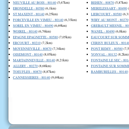
NEUVILLE AU BOIS - 80140
(5,67km)
BEHEN - 80870
(5,87km)
ERONDELLE - 80580
(6,1km)
MERELESSART - 80490
(
ST MAXENT - 80140
(6,25km)
LIERCOURT - 80580
(6,3
FORCEVILLE EN VIMEU - 80140
(6,33km)
WIRY AU MONT - 80270
SOREL EN VIMEU - 80490
(6,69km)
GREBAULT MESNIL - 80
WOIREL - 80140
(6,76km)
WANEL - 80490
(6,8km)
EPAGNE EPAGNETTE - 80580
(7,05km)
EAUCOURT SUR SOMME 
ERCOURT - 80210
(7,2km)
CERISY BULEUX - 8014
MOYENNEVILLE - 80870
(7,34km)
PONT REMY - 80580
(7,
OISEMONT - 80140
(8,05km)
YONVAL - 80132
(8,2km)
MARTAINNEVILLE - 80140
(8,21km)
FONTAINE LE SEC - 801
ALLERY - 80270
(8,68km)
FONTAINE SUR SOMME 
TOEUFLES - 80870
(8,87km)
RAMBURELLES - 80140
CANNESSIERES - 80140
(9,69km)