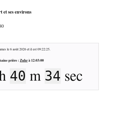
t et ses environs
80
mes le
6 août 2026
et il est
09:22:26
.
haine prière :
Zuhr
à
12:03:00
h
m
sec
40
33