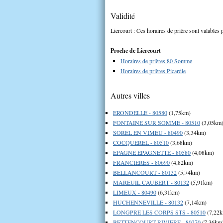
Validité
Liercourt : Ces horaires de prière sont valables 
Proche de Liercourt
Horaires de prières 80 Somme
Horaires de prières Picardie
Autres villes
ERONDELLE - 80580
(1,75km)
FONTAINE SUR SOMME - 80510
(3,05km
SOREL EN VIMEU - 80490
(3,34km)
COCQUEREL - 80510
(3,68km)
EPAGNE EPAGNETTE - 80580
(4,08km)
FRANCIERES - 80690
(4,82km)
BELLANCOURT - 80132
(5,74km)
MAREUIL CAUBERT - 80132
(5,91km)
LIMEUX - 80490
(6,31km)
HUCHENNEVILLE - 80132
(7,14km)
LONGPRE LES CORPS STS - 80510
(7,22
BETTENCOURT RIVIERE - 80270
(7,36km