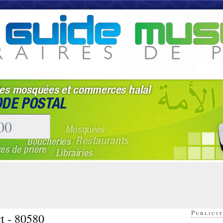
Publicit
rt - 80580