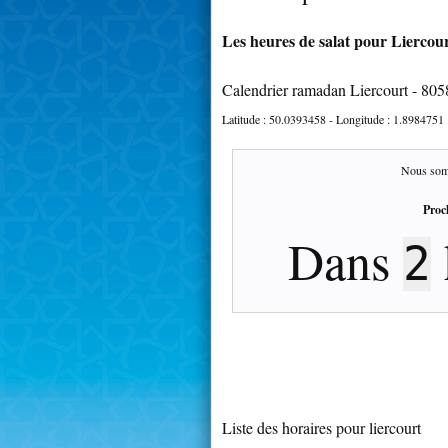
Les heures de salat pour Liercour
Calendrier ramadan Liercourt - 805
Latitude :
50.0393458
- Longitude :
1.8984751
Nous som
Proc
Dans
2
Liste des horaires pour liercourt