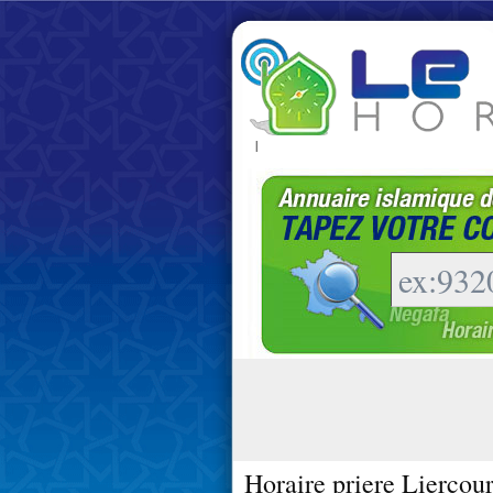
|
Horaire priere Liercou