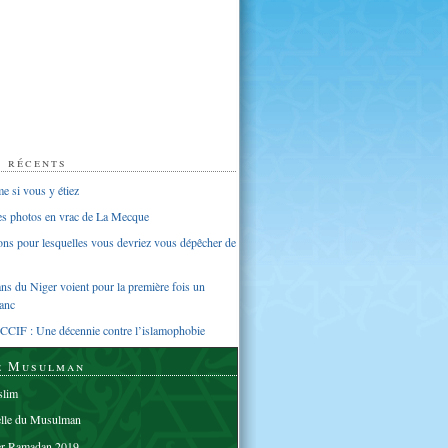
s récents
 si vous y étiez
ues photos en vrac de La Mecque
sons pour lesquelles vous devriez vous dépêcher de
s du Niger voient pour la première fois un
anc
CCIF : Une décennie contre l’islamophobie
e Musulman
lim
elle du Musulman
er Ramadan 2019