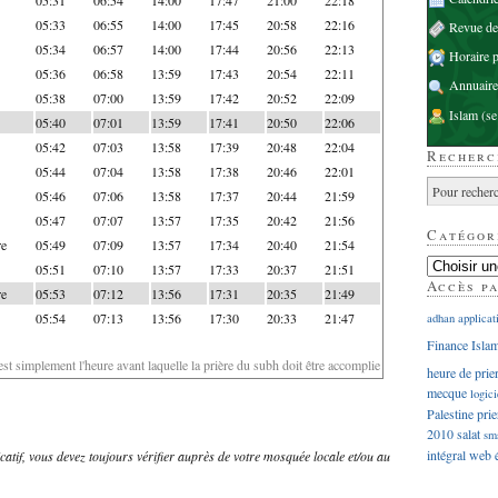
05:33
06:55
14:00
17:45
20:58
22:16
Revue d
05:34
06:57
14:00
17:44
20:56
22:13
Horaire p
05:36
06:58
13:59
17:43
20:54
22:11
Annuaire
05:38
07:00
13:59
17:42
20:52
22:09
Islam
(se
05:40
07:01
13:59
17:41
20:50
22:06
05:42
07:03
13:58
17:39
20:48
22:04
Recherc
05:44
07:04
13:58
17:38
20:46
22:01
05:46
07:06
13:58
17:37
20:44
21:59
05:47
07:07
13:57
17:35
20:42
21:56
Catégor
re
05:49
07:09
13:57
17:34
20:40
21:54
05:51
07:10
13:57
17:33
20:37
21:51
Accès p
re
05:53
07:12
13:56
17:31
20:35
21:49
05:54
07:13
13:56
17:30
20:33
21:47
adhan
applicat
Finance Isla
'est simplement l'heure avant laquelle la prière du subh doit être accomplie
heure de prie
mecque
logici
Palestine
prie
2010
salat
sm
intégral
web
dicatif, vous devez toujours vérifier auprès de votre mosquée locale et/ou au