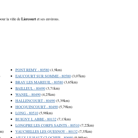
pour la ville de
Liercourt
et ses environs.
PONT REMY - 80580
(1,9km)
)
EAUCOURT SUR SOMME - 80580
(3,07km)
BRAY LES MAREUIL - 80580
(3,65km)
BAILLEUL - 80490
(3,71km)
WANEL - 80490
(4,25km)
HALLENCOURT - 80490
(5,39km)
HOCQUINCOURT - 80490
(5,79km)
LONG - 80510
(5,98km)
BUIGNY L ABBE - 80132
(7,13km)
LONGPRE LES CORPS SAINTS - 80510
(7,22km)
km)
VAUCHELLES LES QUESNOY - 80132
(7,35km)
)
AILLY LE HAUT CLOCHER - 80690
(8,06km)