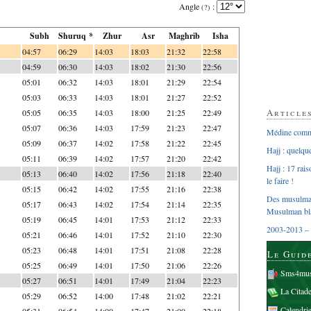
Angle
:
(?)
Subh
Shuruq *
Zhur
Asr
Maghrib
Isha
04:57
06:29
14:03
18:03
21:32
22:58
04:59
06:30
14:03
18:02
21:30
22:56
05:01
06:32
14:03
18:01
21:29
22:54
05:03
06:33
14:03
18:01
21:27
22:52
Article
05:05
06:35
14:03
18:00
21:25
22:49
05:07
06:36
14:03
17:59
21:23
22:47
Médine comme
05:09
06:37
14:02
17:58
21:22
22:45
Hajj : quelq
05:11
06:39
14:02
17:57
21:20
22:42
Hajj : 17 rai
05:13
06:40
14:02
17:56
21:18
22:40
le faire !
05:15
06:42
14:02
17:55
21:16
22:38
Des musulman
05:17
06:43
14:02
17:54
21:14
22:35
Musulman bl
05:19
06:45
14:01
17:53
21:12
22:33
2003-2013 – 
05:21
06:46
14:01
17:52
21:10
22:30
05:23
06:48
14:01
17:51
21:08
22:28
Le Guid
05:25
06:49
14:01
17:50
21:06
22:26
Sms4mus
05:27
06:51
14:01
17:49
21:04
22:23
La Citad
05:29
06:52
14:00
17:48
21:02
22:21
Calendri
05:31
06:54
14:00
17:47
21:00
22:18