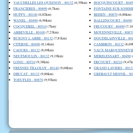
VAUCHELLES LES QUESNOY - 80132
(6,39km)
HOCQUINCOURT - 8049
FRANCIERES - 80690
(6,7km)
FONTAINE SUR SOMME 
HUPPY - 80140
(6,82km)
BEHEN - 80870
(6,86km)
WANEL - 80490
(6,96km)
HALLENCOURT - 80490
COCQUEREL - 80510
(7km)
FRUCOURT - 80490
(7,1
ABBEVILLE - 80100
(7,23km)
MOYENNEVILLE - 8087
BUIGNY L ABBE - 80132
(7,81km)
DOUDELAINVILLE - 80
CITERNE - 80490
(8,14km)
CAMBRON - 80132
(8,69
CAOURS - 80132
(8,69km)
VAUX MARQUENNEVILL
NEUFMOULIN - 80132
(9,19km)
MERELESSART - 80490
(
LONG - 80510
(9,38km)
ERCOURT - 80210
(9,47k
FRESNES TILLOLOY - 80140
(9,68km)
GRAND LAVIERS - 8013
DRUCAT - 80132
(9,86km)
GREBAULT MESNIL - 80
TOEUFLES - 80870
(9,93km)