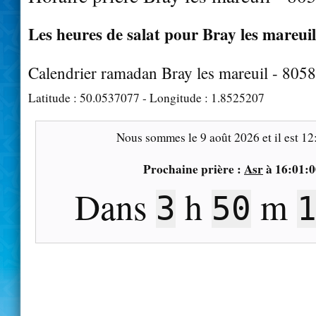
Les heures de salat pour Bray les mareuil
Calendrier ramadan Bray les mareuil - 805
Latitude :
50.0537077
- Longitude :
1.8525207
Nous sommes le
9 août 2026
et il est
12
Prochaine prière :
Asr
à
16:01:0
Dans
h
m
3
50