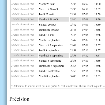
Mardi 25 août
05:35
06:57
14:00
12 Rabi' al-awwal 1448
Mercredi 26 août
05:36
06:58
13:59
13 Rabi' al-awwal 1448
Jeudi 27 août
05:38
07:00
13:59
14 Rabi' al-awwal 1448
Vendredi 28 août
05:40
07:01
13:59
15 Rabi' al-awwal 1448
Samedi 29 août
05:42
07:03
13:59
16 Rabi' al-awwal 1448
Dimanche 30 août
05:44
07:04
13:58
17 Rabi' al-awwal 1448
Lundi 31 août
05:46
07:06
13:58
18 Rabi' al-awwal 1448
Mardi 1 septembre
05:47
07:07
13:58
19 Rabi' al-awwal 1448
Mercredi 2 septembre
05:49
07:09
13:57
20 Rabi' al-awwal 1448
Jeudi 3 septembre
05:51
07:10
13:57
21 Rabi' al-awwal 1448
Vendredi 4 septembre
05:53
07:12
13:57
22 Rabi' al-awwal 1448
Samedi 5 septembre
05:55
07:13
13:56
23 Rabi' al-awwal 1448
Dimanche 6 septembre
05:56
07:15
13:56
24 Rabi' al-awwal 1448
Lundi 7 septembre
05:58
07:16
13:56
25 Rabi' al-awwal 1448
Mardi 8 septembre
06:00
07:18
13:55
26 Rabi' al-awwal 1448
* Attention, le shuruq n'est pas une prière ! C'est simplement l'heure avant laquelle l
Précision