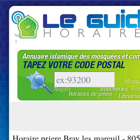
|
Horaire priere Bray les mareuil - 80