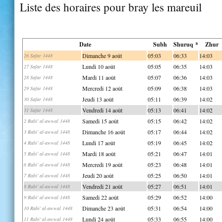
Liste des horaires pour bray les mareuil
Date
Subh
Shuruq *
Zhur
Dimanche 9 août
05:03
06:33
14:03
26 Safar 1448
Lundi 10 août
05:05
06:35
14:03
27 Safar 1448
Mardi 11 août
05:07
06:36
14:03
28 Safar 1448
Mercredi 12 août
05:09
06:38
14:03
29 Safar 1448
Jeudi 13 août
05:11
06:39
14:02
30 Safar 1448
Vendredi 14 août
05:13
06:41
14:02
31 Safar 1448
Samedi 15 août
05:15
06:42
14:02
2 Rabi' al-awwal 1448
Dimanche 16 août
05:17
06:44
14:02
3 Rabi' al-awwal 1448
Lundi 17 août
05:19
06:45
14:02
4 Rabi' al-awwal 1448
Mardi 18 août
05:21
06:47
14:01
5 Rabi' al-awwal 1448
Mercredi 19 août
05:23
06:48
14:01
6 Rabi' al-awwal 1448
Jeudi 20 août
05:25
06:50
14:01
7 Rabi' al-awwal 1448
Vendredi 21 août
05:27
06:51
14:01
8 Rabi' al-awwal 1448
Samedi 22 août
05:29
06:52
14:00
9 Rabi' al-awwal 1448
Dimanche 23 août
05:31
06:54
14:00
10 Rabi' al-awwal 1448
Lundi 24 août
05:33
06:55
14:00
11 Rabi' al-awwal 1448