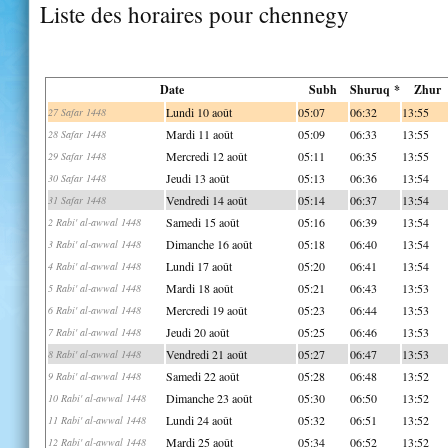
Liste des horaires pour chennegy
Date
Subh
Shuruq *
Zhur
Lundi 10 août
05:07
06:32
13:55
27 Safar 1448
Mardi 11 août
05:09
06:33
13:55
28 Safar 1448
Mercredi 12 août
05:11
06:35
13:55
29 Safar 1448
Jeudi 13 août
05:13
06:36
13:54
30 Safar 1448
Vendredi 14 août
05:14
06:37
13:54
31 Safar 1448
Samedi 15 août
05:16
06:39
13:54
2 Rabi' al-awwal 1448
Dimanche 16 août
05:18
06:40
13:54
3 Rabi' al-awwal 1448
Lundi 17 août
05:20
06:41
13:54
4 Rabi' al-awwal 1448
Mardi 18 août
05:21
06:43
13:53
5 Rabi' al-awwal 1448
Mercredi 19 août
05:23
06:44
13:53
6 Rabi' al-awwal 1448
Jeudi 20 août
05:25
06:46
13:53
7 Rabi' al-awwal 1448
Vendredi 21 août
05:27
06:47
13:53
8 Rabi' al-awwal 1448
Samedi 22 août
05:28
06:48
13:52
9 Rabi' al-awwal 1448
Dimanche 23 août
05:30
06:50
13:52
10 Rabi' al-awwal 1448
Lundi 24 août
05:32
06:51
13:52
11 Rabi' al-awwal 1448
Mardi 25 août
05:34
06:52
13:52
12 Rabi' al-awwal 1448