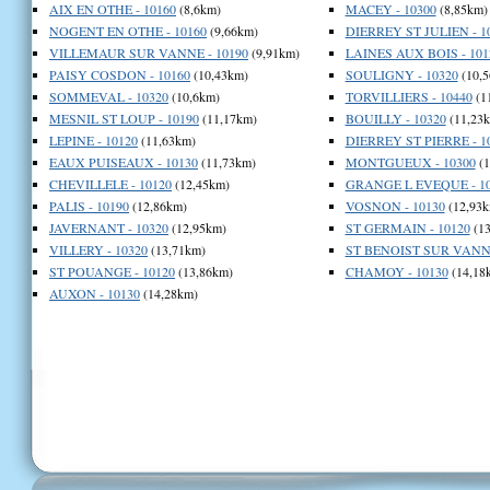
AIX EN OTHE - 10160
(8,6km)
MACEY - 10300
(8,85km)
NOGENT EN OTHE - 10160
(9,66km)
DIERREY ST JULIEN - 1
VILLEMAUR SUR VANNE - 10190
(9,91km)
LAINES AUX BOIS - 101
PAISY COSDON - 10160
(10,43km)
SOULIGNY - 10320
(10,5
SOMMEVAL - 10320
(10,6km)
TORVILLIERS - 10440
(1
MESNIL ST LOUP - 10190
(11,17km)
BOUILLY - 10320
(11,23
LEPINE - 10120
(11,63km)
DIERREY ST PIERRE - 1
EAUX PUISEAUX - 10130
(11,73km)
MONTGUEUX - 10300
(1
CHEVILLELE - 10120
(12,45km)
GRANGE L EVEQUE - 10
PALIS - 10190
(12,86km)
VOSNON - 10130
(12,93k
JAVERNANT - 10320
(12,95km)
ST GERMAIN - 10120
(13
VILLERY - 10320
(13,71km)
ST BENOIST SUR VANNE
ST POUANGE - 10120
(13,86km)
CHAMOY - 10130
(14,18
AUXON - 10130
(14,28km)