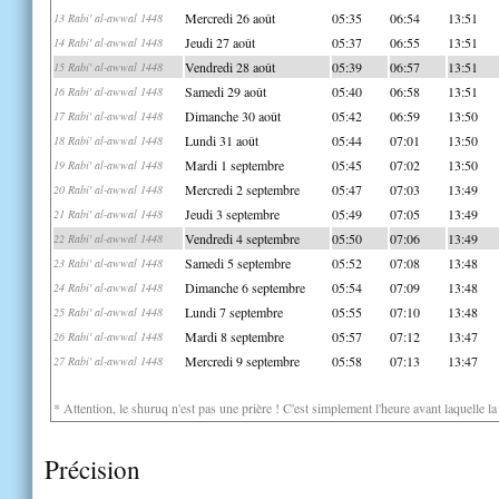
Mercredi 26 août
05:35
06:54
13:51
13 Rabi' al-awwal 1448
Jeudi 27 août
05:37
06:55
13:51
14 Rabi' al-awwal 1448
Vendredi 28 août
05:39
06:57
13:51
15 Rabi' al-awwal 1448
Samedi 29 août
05:40
06:58
13:51
16 Rabi' al-awwal 1448
Dimanche 30 août
05:42
06:59
13:50
17 Rabi' al-awwal 1448
Lundi 31 août
05:44
07:01
13:50
18 Rabi' al-awwal 1448
Mardi 1 septembre
05:45
07:02
13:50
19 Rabi' al-awwal 1448
Mercredi 2 septembre
05:47
07:03
13:49
20 Rabi' al-awwal 1448
Jeudi 3 septembre
05:49
07:05
13:49
21 Rabi' al-awwal 1448
Vendredi 4 septembre
05:50
07:06
13:49
22 Rabi' al-awwal 1448
Samedi 5 septembre
05:52
07:08
13:48
23 Rabi' al-awwal 1448
Dimanche 6 septembre
05:54
07:09
13:48
24 Rabi' al-awwal 1448
Lundi 7 septembre
05:55
07:10
13:48
25 Rabi' al-awwal 1448
Mardi 8 septembre
05:57
07:12
13:47
26 Rabi' al-awwal 1448
Mercredi 9 septembre
05:58
07:13
13:47
27 Rabi' al-awwal 1448
* Attention, le shuruq n'est pas une prière ! C'est simplement l'heure avant laquelle l
Précision