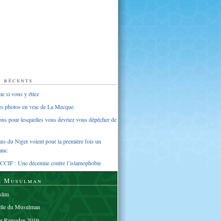
s récents
 si vous y étiez
ues photos en vrac de La Mecque
sons pour lesquelles vous devriez vous dépêcher de
s du Niger voient pour la première fois un
anc
CCIF : Une décennie contre l’islamophobie
e Musulman
lim
elle du Musulman
er Ramadan 2019