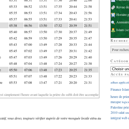
05:33
06:52
13:51
17:35
20:44
21:58
Revue d
05:35
06:53
13:51
17:34
20:43
21:56
Horaire p
05:37
06:55
13:51
17:33
20:41
21:53
Annuaire
05:38
06:56
13:50
17:32
20:39
21:51
Islam
(se
05:40
06:57
13:50
17:30
20:37
21:49
05:42
06:59
13:50
17:29
20:35
21:47
Recherc
05:43
07:00
13:49
17:28
20:33
21:44
05:45
07:02
13:49
17:27
20:31
21:42
e
05:47
07:03
13:49
17:26
20:29
21:40
Catégor
05:48
07:04
13:48
17:24
20:27
21:38
e
05:50
07:06
13:48
17:23
20:25
21:35
Accès p
05:51
07:07
13:48
17:22
20:23
21:33
re
05:53
07:08
13:47
17:21
20:20
21:31
adhan
applicat
Finance Isla
'est simplement l'heure avant laquelle la prière du subh doit être accomplie
heure de prie
mecque
logici
Palestine
prie
2010
salat
sm
intégral
web
dicatif, vous devez toujours vérifier auprès de votre mosquée locale et/ou au