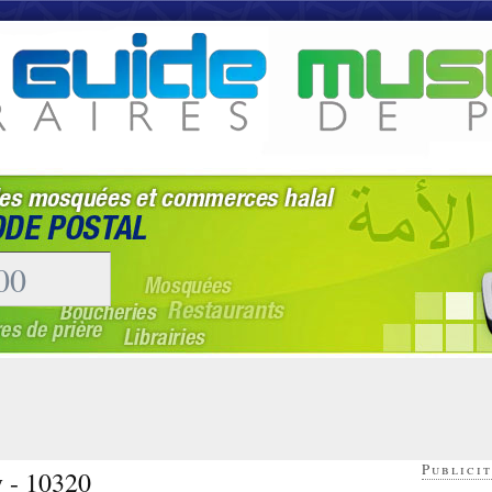
Publicit
y - 10320