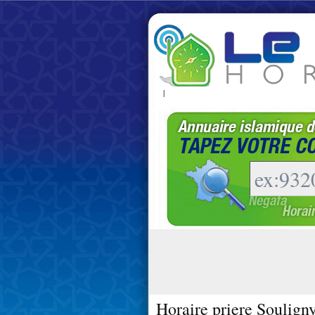
|
Horaire priere Soulign