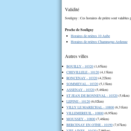
Validité
Souligny : Ces horaires de prière sont valables p
Proche de Souligny
Horaires de prières 10 Aube
Horaires de prières Champagne-Ardenne
Autres villes
BOUILLY - 10320
(1,65km)
CHEVILLELE - 10120
(4,13km)
RONCENAY - 10320
(4,22km)
SOMMEVAL - 10320
(5,13km)
ASSENAY - 10320
(5,46km)
ST JEAN DE BONNEVAL - 10320
(5,6km)
LEPINE - 10120
(6,02km)
VILLY LE MARECHAL - 10800
(6,31km)
VILLEMEREUIL - 10800
(6,95km)
MOUSSEY - 10800
(7,46km)
BERCENAY EN OTHE - 10190
(7,67km)
VIELAINES - 10430
(7,96km)