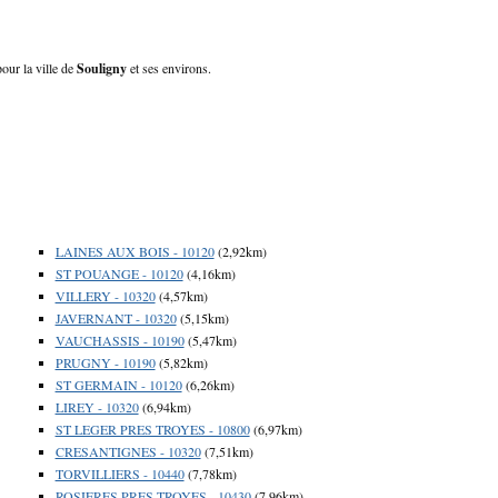
our la ville de
Souligny
et ses environs.
LAINES AUX BOIS - 10120
(2,92km)
ST POUANGE - 10120
(4,16km)
VILLERY - 10320
(4,57km)
JAVERNANT - 10320
(5,15km)
VAUCHASSIS - 10190
(5,47km)
PRUGNY - 10190
(5,82km)
ST GERMAIN - 10120
(6,26km)
LIREY - 10320
(6,94km)
ST LEGER PRES TROYES - 10800
(6,97km)
CRESANTIGNES - 10320
(7,51km)
TORVILLIERS - 10440
(7,78km)
ROSIERES PRES TROYES - 10430
(7,96km)