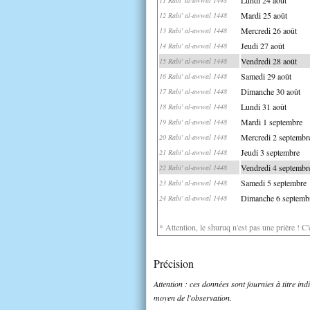
Mardi 25 août
12 Rabi' al-awwal 1448
Mercredi 26 août
13 Rabi' al-awwal 1448
Jeudi 27 août
14 Rabi' al-awwal 1448
Vendredi 28 août
15 Rabi' al-awwal 1448
Samedi 29 août
16 Rabi' al-awwal 1448
Dimanche 30 août
17 Rabi' al-awwal 1448
Lundi 31 août
18 Rabi' al-awwal 1448
Mardi 1 septembre
19 Rabi' al-awwal 1448
Mercredi 2 septembr
20 Rabi' al-awwal 1448
Jeudi 3 septembre
21 Rabi' al-awwal 1448
Vendredi 4 septembr
22 Rabi' al-awwal 1448
Samedi 5 septembre
23 Rabi' al-awwal 1448
Dimanche 6 septemb
24 Rabi' al-awwal 1448
* Attention, le shuruq n'est pas une prière ! C
Précision
Attention : ces données sont fournies à titre in
moyen de l'observation.