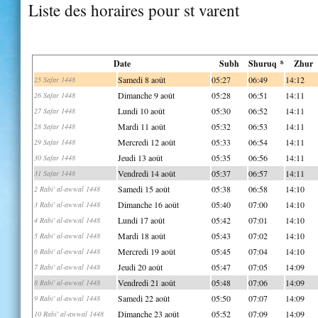
Liste des horaires pour st varent
Date
Subh
Shuruq *
Zhur
Samedi 8 août
05:27
06:49
14:12
25 Safar 1448
Dimanche 9 août
05:28
06:51
14:11
26 Safar 1448
Lundi 10 août
05:30
06:52
14:11
27 Safar 1448
Mardi 11 août
05:32
06:53
14:11
28 Safar 1448
Mercredi 12 août
05:33
06:54
14:11
29 Safar 1448
Jeudi 13 août
05:35
06:56
14:11
30 Safar 1448
Vendredi 14 août
05:37
06:57
14:11
31 Safar 1448
Samedi 15 août
05:38
06:58
14:10
2 Rabi' al-awwal 1448
Dimanche 16 août
05:40
07:00
14:10
3 Rabi' al-awwal 1448
Lundi 17 août
05:42
07:01
14:10
4 Rabi' al-awwal 1448
Mardi 18 août
05:43
07:02
14:10
5 Rabi' al-awwal 1448
Mercredi 19 août
05:45
07:04
14:10
6 Rabi' al-awwal 1448
Jeudi 20 août
05:47
07:05
14:09
7 Rabi' al-awwal 1448
Vendredi 21 août
05:48
07:06
14:09
8 Rabi' al-awwal 1448
Samedi 22 août
05:50
07:07
14:09
9 Rabi' al-awwal 1448
Dimanche 23 août
05:52
07:09
14:09
10 Rabi' al-awwal 1448