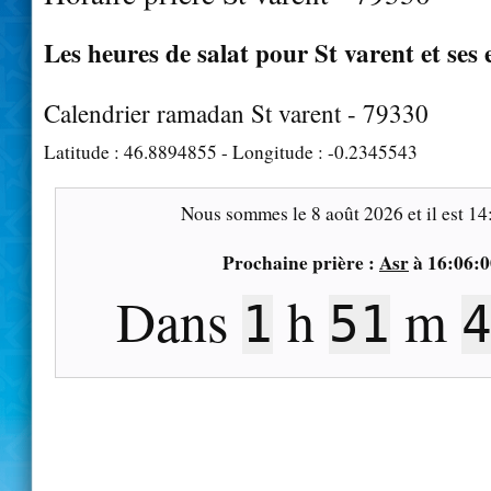
Les heures de salat pour St varent et ses
Calendrier ramadan St varent - 79330
Latitude :
46.8894855
- Longitude :
-0.2345543
Nous sommes le
8 août 2026
et il est
14
Prochaine prière :
Asr
à
16:06:0
Dans
h
m
1
51