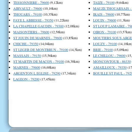
TESSONNIERE - 79600
(9,12km)
TAIZE - 79100
(9,64km)
AIRVAULT - 79600
(10,16km)
MAUZE THOUARSAIS - 
THOUARS - 79100
(10,35km)
IRAIS - 79600
(10,77km)
FAYE L ABBESSE - 79350
(11,22km)
LOUIN - 79600
(11,3km)
LA CHAPELLE GAUDIN - 79300
(12,08km)
ST LOUP LAMAIRE - 79
MAISONTIERS - 79600
(12,58km)
OIRON - 79100
(13,57km)
ST JOUIN DE MARNES - 79600
(13,85km)
MOUTIERS SOUS ARGEN
CHICHE - 79350
(14,04km)
LOUZY - 79100
(14,18km
ST LEGER DE MONTBRUN - 79100
(14,5km)
BRIE - 79100
(15,09km)
MASSAIS - 79150
(15,56km)
LE CHILLOU - 79600
(15
ST MARTIN DE MACON - 79100
(16,38km)
MONCONTOUR - 86330
MARNES - 79600
(16,68km)
AMAILLOUX - 79350
(17
ARGENTON L EGLISE - 79290
(17,34km)
BOUILLE ST PAUL - 792
LAGEON - 79200
(17,45km)