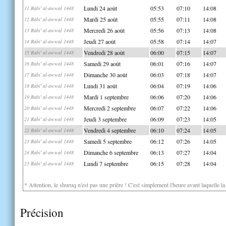
Lundi 24 août
05:53
07:10
14:08
11 Rabi' al-awwal 1448
Mardi 25 août
05:55
07:11
14:08
12 Rabi' al-awwal 1448
Mercredi 26 août
05:56
07:13
14:08
13 Rabi' al-awwal 1448
Jeudi 27 août
05:58
07:14
14:07
14 Rabi' al-awwal 1448
Vendredi 28 août
06:00
07:15
14:07
15 Rabi' al-awwal 1448
Samedi 29 août
06:01
07:16
14:07
16 Rabi' al-awwal 1448
Dimanche 30 août
06:03
07:18
14:07
17 Rabi' al-awwal 1448
Lundi 31 août
06:04
07:19
14:06
18 Rabi' al-awwal 1448
Mardi 1 septembre
06:06
07:20
14:06
19 Rabi' al-awwal 1448
Mercredi 2 septembre
06:07
07:22
14:06
20 Rabi' al-awwal 1448
Jeudi 3 septembre
06:09
07:23
14:05
21 Rabi' al-awwal 1448
Vendredi 4 septembre
06:10
07:24
14:05
22 Rabi' al-awwal 1448
Samedi 5 septembre
06:12
07:26
14:05
23 Rabi' al-awwal 1448
Dimanche 6 septembre
06:13
07:27
14:04
24 Rabi' al-awwal 1448
Lundi 7 septembre
06:15
07:28
14:04
25 Rabi' al-awwal 1448
* Attention, le shuruq n'est pas une prière ! C'est simplement l'heure avant laquelle l
Précision