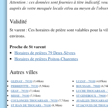
Attention : ces données sont fournies à titre indicatif, vou
auprès de votre mosquée locale et/ou au moyen de l'obser
Validité
St varent : Ces horaires de prière sont valables pour la vi
environs.
Proche de St varent
Horaires de prières 79 Deux-Sèvres
Horaires de prières Poitou-Charentes
Autres villes
GLENAY - 79330
(3,48km)
LUZAY - 79100
(4,85km)
PIERREFITTE - 79330
(5,56km)
BOUSSAIS - 79600
(6,74
GEAY - 79330
(7,14km)
LUCHE THOUARSAIS - 
MISSE - 79100
(7,31km)
ST GENEROUX - 79600
(
COULONGES THOUARSAIS - 79330
(7,71km)
AVAILLES THOUARSAIS 
ST JEAN DE THOUARS - 79100
(8,38km)
ST JACQUES DE THOUAR