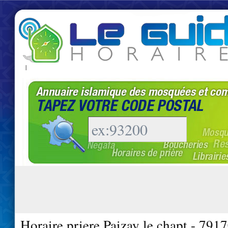
|
Horaire priere Paizay le chapt - 791