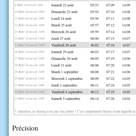
Samedi 22 août
05:53
07:09
14:09
9 Rabi' al-awwal 1448
Dimanche 23 août
05:54
07:10
14:08
10 Rabi' al-awwal 1448
Lundi 24 août
05:56
07:11
14:08
11 Rabi' al-awwal 1448
Mardi 25 août
05:57
07:12
14:08
12 Rabi' al-awwal 1448
Mercredi 26 août
05:59
07:14
14:08
13 Rabi' al-awwal 1448
Jeudi 27 août
06:00
07:15
14:07
14 Rabi' al-awwal 1448
Vendredi 28 août
06:02
07:16
14:07
15 Rabi' al-awwal 1448
Samedi 29 août
06:03
07:17
14:07
16 Rabi' al-awwal 1448
Dimanche 30 août
06:05
07:19
14:06
17 Rabi' al-awwal 1448
Lundi 31 août
06:06
07:20
14:06
18 Rabi' al-awwal 1448
Mardi 1 septembre
06:08
07:21
14:06
19 Rabi' al-awwal 1448
Mercredi 2 septembre
06:09
07:22
14:05
20 Rabi' al-awwal 1448
Jeudi 3 septembre
06:11
07:24
14:05
21 Rabi' al-awwal 1448
Vendredi 4 septembre
06:12
07:25
14:05
22 Rabi' al-awwal 1448
Samedi 5 septembre
06:14
07:26
14:04
23 Rabi' al-awwal 1448
* Attention, le shuruq n'est pas une prière ! C'est simplement l'heure avant laquelle l
Précision