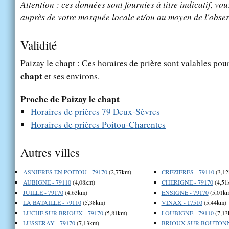
Attention : ces données sont fournies à titre indicatif, vou
auprès de votre mosquée locale et/ou au moyen de l'obser
Validité
Paizay le chapt : Ces horaires de prière sont valables pour
chapt
et ses environs.
Proche de Paizay le chapt
Horaires de prières 79 Deux-Sèvres
Horaires de prières Poitou-Charentes
Autres villes
ASNIERES EN POITOU - 79170
(2,77km)
CREZIERES - 79110
(3,12
AUBIGNE - 79110
(4,08km)
CHERIGNE - 79170
(4,51
JUILLE - 79170
(4,63km)
ENSIGNE - 79170
(5,01k
LA BATAILLE - 79110
(5,38km)
VINAX - 17510
(5,44km)
LUCHE SUR BRIOUX - 79170
(5,81km)
LOUBIGNE - 79110
(7,13
LUSSERAY - 79170
(7,13km)
BRIOUX SUR BOUTONNE