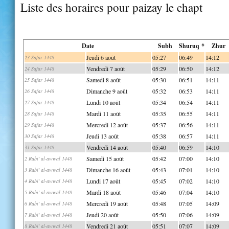
Liste des horaires pour paizay le chapt
Date
Subh
Shuruq *
Zhur
Jeudi 6 août
05:27
06:49
14:12
23 Safar 1448
Vendredi 7 août
05:29
06:50
14:12
24 Safar 1448
Samedi 8 août
05:30
06:51
14:11
25 Safar 1448
Dimanche 9 août
05:32
06:53
14:11
26 Safar 1448
Lundi 10 août
05:34
06:54
14:11
27 Safar 1448
Mardi 11 août
05:35
06:55
14:11
28 Safar 1448
Mercredi 12 août
05:37
06:56
14:11
29 Safar 1448
Jeudi 13 août
05:38
06:57
14:11
30 Safar 1448
Vendredi 14 août
05:40
06:59
14:10
31 Safar 1448
Samedi 15 août
05:42
07:00
14:10
2 Rabi' al-awwal 1448
Dimanche 16 août
05:43
07:01
14:10
3 Rabi' al-awwal 1448
Lundi 17 août
05:45
07:02
14:10
4 Rabi' al-awwal 1448
Mardi 18 août
05:46
07:04
14:10
5 Rabi' al-awwal 1448
Mercredi 19 août
05:48
07:05
14:09
6 Rabi' al-awwal 1448
Jeudi 20 août
05:50
07:06
14:09
7 Rabi' al-awwal 1448
Vendredi 21 août
05:51
07:07
14:09
8 Rabi' al-awwal 1448