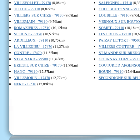
VILLEFOLLET - 79170
(8,08km)
SALEIGNES - 17510
(8,3
TILLOU - 79110
(8,82km)
CHEF BOUTONNE - 791
VILLIERS SUR CHIZE - 79170
(9,68km)
LOUBILLE - 79110
(9,75
VILLEMAIN - 79110
(9,79km)
VERNOUX SUR BOUTON
ROMAZIERES - 17510
(10,12km)
SOMPT - 79110
(10,18km
SELIGNE - 79170
(10,57km)
LES EDUTS - 17510
(10,6
ARDILLEUX - 79110
(10,75km)
PAIZAY LE TORT - 7950
LA VILLEDIEU - 17470
(11,27km)
VILLIERS COUTURE - 1
CONTRE - 17470
(11,32km)
ST MANDE SUR BREDOIR
ST GENARD - 79500
(11,49km)
GOURNAY LOIZE - 7911
BRIEUIL SUR CHIZE - 79170
(11,79km)
COUTURE D ARGENSON 
HANC - 79110
(12,57km)
BOUIN - 79110
(12,64km)
VILLEMORIN - 17470
(12,77km)
SECONDIGNE SUR BELLE
NERE - 17510
(12,89km)