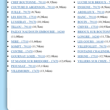
CHEF BOUTONNE - 79110
(8,32km)
LUCHE SUR BRIOUX - 7
COUTURE D ARGENSON - 79110
(8,38km)
ENSIGNE - 79170
(8,5km
JUILLE - 79170
(8,7km)
ARDILLEUX - 79110
(9,
LES EDUTS - 17510
(9,28km)
HANC - 79110
(9,98km)
LUSSERAY - 79170
(10,16km)
BOUIN - 79110
(10,36km)
TILLOU - 79110
(10,7km)
CHIVES - 17510
(10,93km
PAIZAY NAUDOUIN EMBOURIE - 16240
BRIOUX SUR BOUTONNE
(11,08km)
LONGRE - 16240
(11,72k
NERE - 17510
(11,66km)
LES GOURS - 16140
(11,
SOMPT - 79110
(11,76km)
VILLEFOLLET - 79170
(1
CONTRE - 17470
(12km)
FONTAINE CHALENDRAY
GOURNAY LOIZE - 79110
(12,18km)
SEIGNE - 17510
(12,76km
ST MANDE SUR BREDOIRE - 17470
(12,65km)
VILLIERS SUR CHIZE - 
PIOUSSAY - 79110
(13,11km)
VILLEMORIN - 17470
(13,34km)