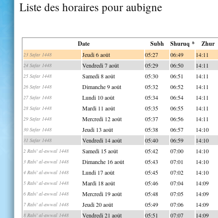
Liste des horaires pour aubigne
Date
Subh
Shuruq *
Zhur
Jeudi 6 août
05:27
06:49
14:11
23 Safar 1448
Vendredi 7 août
05:29
06:50
14:11
24 Safar 1448
Samedi 8 août
05:30
06:51
14:11
25 Safar 1448
Dimanche 9 août
05:32
06:52
14:11
26 Safar 1448
Lundi 10 août
05:34
06:54
14:11
27 Safar 1448
Mardi 11 août
05:35
06:55
14:11
28 Safar 1448
Mercredi 12 août
05:37
06:56
14:11
29 Safar 1448
Jeudi 13 août
05:38
06:57
14:10
30 Safar 1448
Vendredi 14 août
05:40
06:59
14:10
31 Safar 1448
Samedi 15 août
05:42
07:00
14:10
2 Rabi' al-awwal 1448
Dimanche 16 août
05:43
07:01
14:10
3 Rabi' al-awwal 1448
Lundi 17 août
05:45
07:02
14:10
4 Rabi' al-awwal 1448
Mardi 18 août
05:46
07:04
14:09
5 Rabi' al-awwal 1448
Mercredi 19 août
05:48
07:05
14:09
6 Rabi' al-awwal 1448
Jeudi 20 août
05:49
07:06
14:09
7 Rabi' al-awwal 1448
Vendredi 21 août
05:51
07:07
14:09
8 Rabi' al-awwal 1448