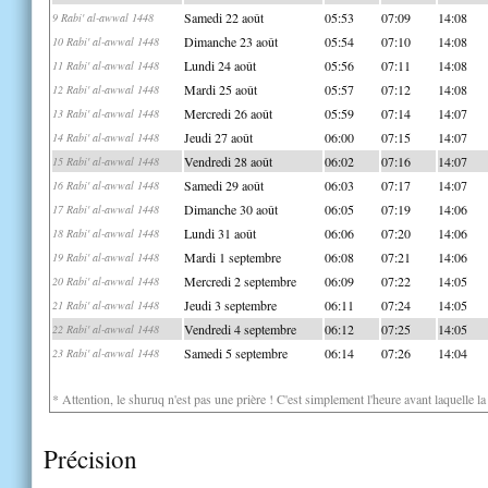
Samedi 22 août
05:53
07:09
14:08
9 Rabi' al-awwal 1448
Dimanche 23 août
05:54
07:10
14:08
10 Rabi' al-awwal 1448
Lundi 24 août
05:56
07:11
14:08
11 Rabi' al-awwal 1448
Mardi 25 août
05:57
07:12
14:08
12 Rabi' al-awwal 1448
Mercredi 26 août
05:59
07:14
14:07
13 Rabi' al-awwal 1448
Jeudi 27 août
06:00
07:15
14:07
14 Rabi' al-awwal 1448
Vendredi 28 août
06:02
07:16
14:07
15 Rabi' al-awwal 1448
Samedi 29 août
06:03
07:17
14:07
16 Rabi' al-awwal 1448
Dimanche 30 août
06:05
07:19
14:06
17 Rabi' al-awwal 1448
Lundi 31 août
06:06
07:20
14:06
18 Rabi' al-awwal 1448
Mardi 1 septembre
06:08
07:21
14:06
19 Rabi' al-awwal 1448
Mercredi 2 septembre
06:09
07:22
14:05
20 Rabi' al-awwal 1448
Jeudi 3 septembre
06:11
07:24
14:05
21 Rabi' al-awwal 1448
Vendredi 4 septembre
06:12
07:25
14:05
22 Rabi' al-awwal 1448
Samedi 5 septembre
06:14
07:26
14:04
23 Rabi' al-awwal 1448
* Attention, le shuruq n'est pas une prière ! C'est simplement l'heure avant laquelle l
Précision