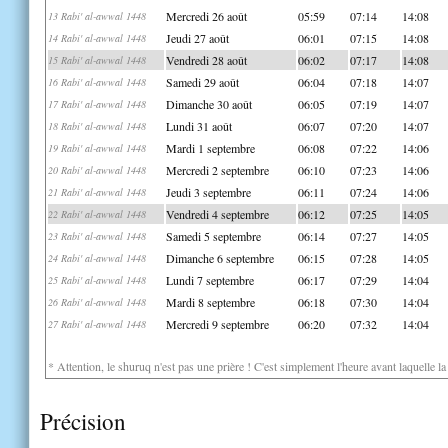
Mercredi 26 août
05:59
07:14
14:08
13 Rabi' al-awwal 1448
Jeudi 27 août
06:01
07:15
14:08
14 Rabi' al-awwal 1448
Vendredi 28 août
06:02
07:17
14:08
15 Rabi' al-awwal 1448
Samedi 29 août
06:04
07:18
14:07
16 Rabi' al-awwal 1448
Dimanche 30 août
06:05
07:19
14:07
17 Rabi' al-awwal 1448
Lundi 31 août
06:07
07:20
14:07
18 Rabi' al-awwal 1448
Mardi 1 septembre
06:08
07:22
14:06
19 Rabi' al-awwal 1448
Mercredi 2 septembre
06:10
07:23
14:06
20 Rabi' al-awwal 1448
Jeudi 3 septembre
06:11
07:24
14:06
21 Rabi' al-awwal 1448
Vendredi 4 septembre
06:12
07:25
14:05
22 Rabi' al-awwal 1448
Samedi 5 septembre
06:14
07:27
14:05
23 Rabi' al-awwal 1448
Dimanche 6 septembre
06:15
07:28
14:05
24 Rabi' al-awwal 1448
Lundi 7 septembre
06:17
07:29
14:04
25 Rabi' al-awwal 1448
Mardi 8 septembre
06:18
07:30
14:04
26 Rabi' al-awwal 1448
Mercredi 9 septembre
06:20
07:32
14:04
27 Rabi' al-awwal 1448
* Attention, le shuruq n'est pas une prière ! C'est simplement l'heure avant laquelle l
Précision