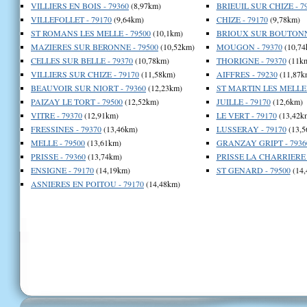
VILLIERS EN BOIS - 79360
(8,97km)
BRIEUIL SUR CHIZE - 7
VILLEFOLLET - 79170
(9,64km)
CHIZE - 79170
(9,78km)
ST ROMANS LES MELLE - 79500
(10,1km)
BRIOUX SUR BOUTONNE
MAZIERES SUR BERONNE - 79500
(10,52km)
MOUGON - 79370
(10,74
CELLES SUR BELLE - 79370
(10,78km)
THORIGNE - 79370
(11k
VILLIERS SUR CHIZE - 79170
(11,58km)
AIFFRES - 79230
(11,87k
BEAUVOIR SUR NIORT - 79360
(12,23km)
ST MARTIN LES MELLE 
PAIZAY LE TORT - 79500
(12,52km)
JUILLE - 79170
(12,6km)
VITRE - 79370
(12,91km)
LE VERT - 79170
(13,42k
FRESSINES - 79370
(13,46km)
LUSSERAY - 79170
(13,5
MELLE - 79500
(13,61km)
GRANZAY GRIPT - 7936
PRISSE - 79360
(13,74km)
PRISSE LA CHARRIERE -
ENSIGNE - 79170
(14,19km)
ST GENARD - 79500
(14,
ASNIERES EN POITOU - 79170
(14,48km)