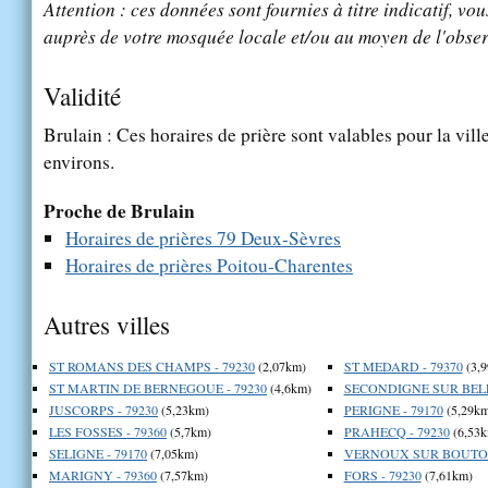
Attention : ces données sont fournies à titre indicatif, vou
auprès de votre mosquée locale et/ou au moyen de l'obser
Validité
Brulain : Ces horaires de prière sont valables pour la vill
environs.
Proche de Brulain
Horaires de prières 79 Deux-Sèvres
Horaires de prières Poitou-Charentes
Autres villes
ST ROMANS DES CHAMPS - 79230
(2,07km)
ST MEDARD - 79370
(3,
ST MARTIN DE BERNEGOUE - 79230
(4,6km)
SECONDIGNE SUR BELLE
JUSCORPS - 79230
(5,23km)
PERIGNE - 79170
(5,29km
LES FOSSES - 79360
(5,7km)
PRAHECQ - 79230
(6,53k
SELIGNE - 79170
(7,05km)
VERNOUX SUR BOUTON
MARIGNY - 79360
(7,57km)
FORS - 79230
(7,61km)