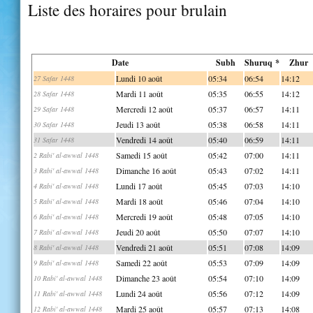
Liste des horaires pour brulain
Date
Subh
Shuruq *
Zhur
Lundi 10 août
05:34
06:54
14:12
27 Safar 1448
Mardi 11 août
05:35
06:55
14:12
28 Safar 1448
Mercredi 12 août
05:37
06:57
14:11
29 Safar 1448
Jeudi 13 août
05:38
06:58
14:11
30 Safar 1448
Vendredi 14 août
05:40
06:59
14:11
31 Safar 1448
Samedi 15 août
05:42
07:00
14:11
2 Rabi' al-awwal 1448
Dimanche 16 août
05:43
07:02
14:11
3 Rabi' al-awwal 1448
Lundi 17 août
05:45
07:03
14:10
4 Rabi' al-awwal 1448
Mardi 18 août
05:46
07:04
14:10
5 Rabi' al-awwal 1448
Mercredi 19 août
05:48
07:05
14:10
6 Rabi' al-awwal 1448
Jeudi 20 août
05:50
07:07
14:10
7 Rabi' al-awwal 1448
Vendredi 21 août
05:51
07:08
14:09
8 Rabi' al-awwal 1448
Samedi 22 août
05:53
07:09
14:09
9 Rabi' al-awwal 1448
Dimanche 23 août
05:54
07:10
14:09
10 Rabi' al-awwal 1448
Lundi 24 août
05:56
07:12
14:09
11 Rabi' al-awwal 1448
Mardi 25 août
05:57
07:13
14:08
12 Rabi' al-awwal 1448