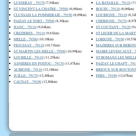
LUSSERAY - 79170
(7,94km)
LA BATAILLE - 79110
(7,
ST VINCENT LA CHATRE - 79500
(8,06km)
BOUIN - 79110
(8,06km)
CLUSSAIS LA POMMERAIE - 79190
(8,09km)
LOUBIGNE - 79110
(8,24
PAIZAY LE TORT - 79500
(8,36km)
CHERIGNE - 79170
(8,97
HANC - 79110
(9,04km)
ST COUTANT - 79120
(9,
CREZIERES - 79110
(9,61km)
ST LEGER DE LA MARTI
MELLE - 79500
(10,18km)
LORIGNE - 79190
(10,53
PIOUSSAY - 79110
(10,71km)
MAZIERES SUR BERONN
ST MARTIN LES MELLE - 79500
(10,99km)
MAIRE LEVESCAULT - 7
LOUBILLE - 79110
(11,25km)
ST ROMANS LES MELLE 
ASNIERES EN POITOU - 79170
(11,67km)
PAIZAY LE CHAPT - 791
AUBIGNE - 79110
(12,18km)
BRIOUX SUR BOUTONNE
JUILLE - 79170
(12,48km)
PERS - 79190
(12,67km)
CAUNAY - 79190
(12,86km)