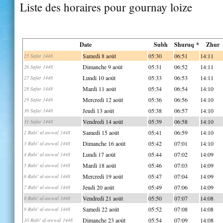
Liste des horaires pour gournay loize
Date
Subh
Shuruq *
Zhur
Samedi 8 août
05:30
06:51
14:11
25 Safar 1448
Dimanche 9 août
05:31
06:52
14:11
26 Safar 1448
Lundi 10 août
05:33
06:53
14:11
27 Safar 1448
Mardi 11 août
05:34
06:54
14:10
28 Safar 1448
Mercredi 12 août
05:36
06:56
14:10
29 Safar 1448
Jeudi 13 août
05:38
06:57
14:10
30 Safar 1448
Vendredi 14 août
05:39
06:58
14:10
31 Safar 1448
Samedi 15 août
05:41
06:59
14:10
2 Rabi' al-awwal 1448
Dimanche 16 août
05:42
07:01
14:10
3 Rabi' al-awwal 1448
Lundi 17 août
05:44
07:02
14:09
4 Rabi' al-awwal 1448
Mardi 18 août
05:46
07:03
14:09
5 Rabi' al-awwal 1448
Mercredi 19 août
05:47
07:04
14:09
6 Rabi' al-awwal 1448
Jeudi 20 août
05:49
07:06
14:09
7 Rabi' al-awwal 1448
Vendredi 21 août
05:50
07:07
14:08
8 Rabi' al-awwal 1448
Samedi 22 août
05:52
07:08
14:08
9 Rabi' al-awwal 1448
Dimanche 23 août
05:54
07:09
14:08
10 Rabi' al-awwal 1448