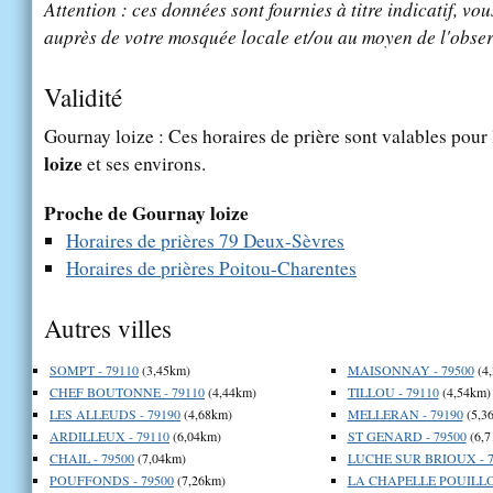
Attention : ces données sont fournies à titre indicatif, vou
auprès de votre mosquée locale et/ou au moyen de l'obser
Validité
Gournay loize : Ces horaires de prière sont valables pour 
loize
et ses environs.
Proche de Gournay loize
Horaires de prières 79 Deux-Sèvres
Horaires de prières Poitou-Charentes
Autres villes
SOMPT - 79110
(3,45km)
MAISONNAY - 79500
(4
CHEF BOUTONNE - 79110
(4,44km)
TILLOU - 79110
(4,54km)
LES ALLEUDS - 79190
(4,68km)
MELLERAN - 79190
(5,3
ARDILLEUX - 79110
(6,04km)
ST GENARD - 79500
(6,7
CHAIL - 79500
(7,04km)
LUCHE SUR BRIOUX - 7
POUFFONDS - 79500
(7,26km)
LA CHAPELLE POUILLO