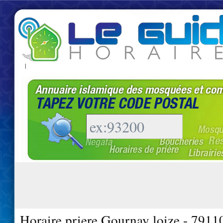
|
Horaire priere Gournay loize - 7911