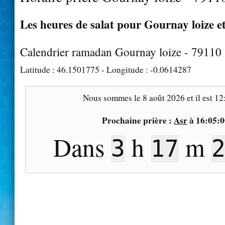
Les heures de salat pour Gournay loize et
Calendrier ramadan Gournay loize - 79110
Latitude :
46.1501775
- Longitude :
-0.0614287
Nous sommes le
8 août 2026
et il est
12
Prochaine prière :
Asr
à
16:05:0
Dans
h
m
3
17