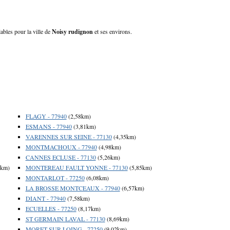
ables pour la ville de
Noisy rudignon
et ses environs.
FLAGY - 77940
(2,58km)
ESMANS - 77940
(3,81km)
VARENNES SUR SEINE - 77130
(4,35km)
MONTMACHOUX - 77940
(4,98km)
CANNES ECLUSE - 77130
(5,26km)
5km)
MONTEREAU FAULT YONNE - 77130
(5,85km)
MONTARLOT - 77250
(6,08km)
LA BROSSE MONTCEAUX - 77940
(6,57km)
DIANT - 77940
(7,58km)
ECUELLES - 77250
(8,17km)
ST GERMAIN LAVAL - 77130
(8,69km)
MORET SUR LOING - 77250
(9,02km)