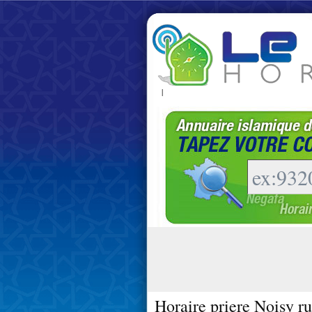
|
Horaire priere Noisy r