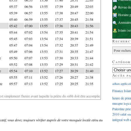
05:37
06:56
13:55
17:39
20:49
22:03
Revue d
05:39
06:57
13:55
17:38
20:47
22:00
Horaire p
05:40
06:59
13:55
17:37
20:45
21:58
Annuaire
05:42
07:00
13:55
17:36
20:43
21:56
Islam
(se
05:44
07:02
13:54
17:35
20:41
21:54
05:45
07:03
13:54
17:34
20:39
21:51
Recherc
05:47
07:04
13:54
17:32
20:37
21:49
05:49
07:06
13:53
17:31
20:35
21:47
e
05:50
07:07
13:53
17:30
20:33
21:44
Catégor
05:52
07:08
13:53
17:29
20:31
21:42
e
05:54
07:10
13:52
17:27
20:29
21:40
Accès p
05:55
07:11
13:52
17:26
20:27
21:38
re
05:57
07:13
13:52
17:25
20:25
21:35
adhan
applicat
Finance Isla
'est simplement l'heure avant laquelle la prière du subh doit être accomplie
heure de prie
mecque
logici
Palestine
prie
2010
salat
sm
intégral
web
dicatif, vous devez toujours vérifier auprès de votre mosquée locale et/ou au