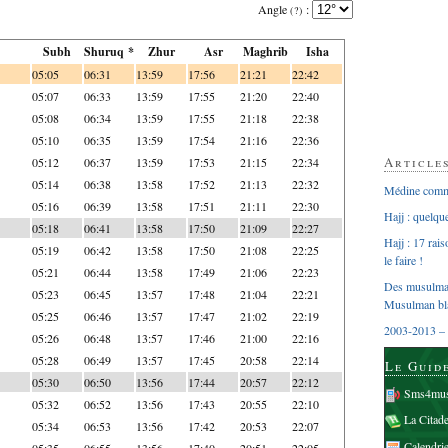
Angle
:
(?)
Subh
Shuruq *
Zhur
Asr
Maghrib
Isha
05:05
06:31
13:59
17:56
21:21
22:42
05:07
06:33
13:59
17:55
21:20
22:40
05:08
06:34
13:59
17:55
21:18
22:38
05:10
06:35
13:59
17:54
21:16
22:36
Article
05:12
06:37
13:59
17:53
21:15
22:34
05:14
06:38
13:58
17:52
21:13
22:32
Médine comme
05:16
06:39
13:58
17:51
21:11
22:30
Hajj : quelq
05:18
06:41
13:58
17:50
21:09
22:27
Hajj : 17 rai
05:19
06:42
13:58
17:50
21:08
22:25
le faire !
05:21
06:44
13:58
17:49
21:06
22:23
Des musulman
05:23
06:45
13:57
17:48
21:04
22:21
Musulman bl
05:25
06:46
13:57
17:47
21:02
22:19
2003-2013 – 
05:26
06:48
13:57
17:46
21:00
22:16
05:28
06:49
13:57
17:45
20:58
22:14
Le Guid
05:30
06:50
13:56
17:44
20:57
22:12
Sms4mus
05:32
06:52
13:56
17:43
20:55
22:10
La Citad
05:34
06:53
13:56
17:42
20:53
22:07
Calendri
05:35
06:55
13:56
17:40
20:51
22:05