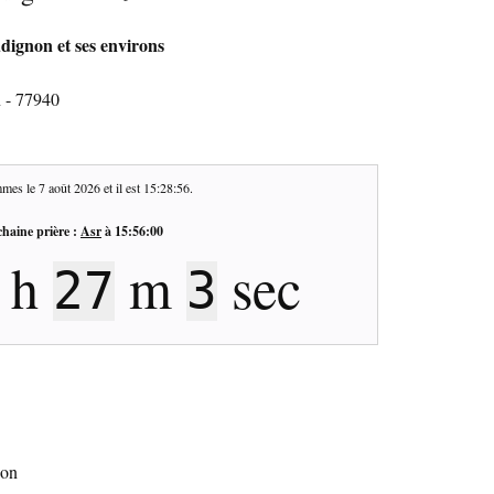
dignon et ses environs
 - 77940
mes le
7 août 2026
et il est
15:28:57
.
haine prière :
Asr
à
15:56:00
h
m
sec
27
2
non