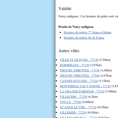
Validité
Noisy rudignon : Ces horaires de prière sont val
Proche de Noisy rudignon
Horaires de prières 77 Seine-et-Marne
Horaires de prières Ile de France
Autres villes
VILLE ST JACQUES - 77130
(2,56km)
DORMELLES - 77130
(2,97km)
THOURY FEROTTES - 77156
(4,28km)
THOURY FEROTTES - 77940
(4,97km)
CANNES ECLUSES - 77130
(5,15km)
MONTEREAU FAUT YONNE - 77130
(5,8
LA GRANDE PAROISSE - 77130
(5,98km)
VILLECERF - 77250
(6,2km)
VOULX - 77940
(6,66km)
ST ANGE LE VIEL - 77710
(8,03km)
VILLEMER - 77250
(8,63km)
VILLEMARECHAL - 77710
(8,81km)