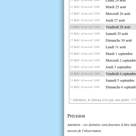
Mardi 25 août
12 Rabi' al-awwal 1448
Mercredi 26 août
13 Rabi' al-awwal 1448
Jeudi 27 août
14 Rabi' al-awwal 1448
Vendredi 28 août
15 Rabi' al-awwal 1448
Samedi 29 août
16 Rabi' al-awwal 1448
Dimanche 30 août
17 Rabi' al-awwal 1448
Lundi 31 août
18 Rabi' al-awwal 1448
Mardi 1 septembre
19 Rabi' al-awwal 1448
Mercredi 2 septembr
20 Rabi' al-awwal 1448
Jeudi 3 septembre
21 Rabi' al-awwal 1448
Vendredi 4 septembr
22 Rabi' al-awwal 1448
Samedi 5 septembre
23 Rabi' al-awwal 1448
Dimanche 6 septemb
24 Rabi' al-awwal 1448
* Attention, le shuruq n'est pas une prière ! C
Précision
Attention : ces données sont fournies à titre in
moyen de l'observation.