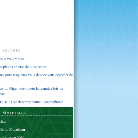
s récents
 si vous y étiez
ues photos en vrac de La Mecque
sons pour lesquelles vous devriez vous dépêcher de
s du Niger voient pour la première fois un
anc
CCIF : Une décennie contre l’islamophobie
e Musulman
lim
elle du Musulman
er Ramadan 2019