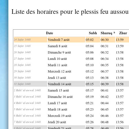
Liste des horaires pour le plessis feu ausso
Date
Subh
Shuruq *
Zhur
Vendredi 7 août
05:02
06:30
13:59
24 Safar 1448
Samedi 8 août
05:04
06:31
13:59
25 Safar 1448
Dimanche 9 août
05:06
06:32
13:58
26 Safar 1448
Lundi 10 août
05:08
06:34
13:58
27 Safar 1448
Mardi 11 août
05:10
06:35
13:58
28 Safar 1448
Mercredi 12 août
05:12
06:37
13:58
29 Safar 1448
Jeudi 13 août
05:13
06:38
13:58
30 Safar 1448
Vendredi 14 août
05:15
06:39
13:58
31 Safar 1448
Samedi 15 août
05:17
06:41
13:57
2 Rabi' al-awwal 1448
Dimanche 16 août
05:19
06:42
13:57
3 Rabi' al-awwal 1448
Lundi 17 août
05:21
06:44
13:57
4 Rabi' al-awwal 1448
Mardi 18 août
05:23
06:45
13:57
5 Rabi' al-awwal 1448
Mercredi 19 août
05:24
06:46
13:57
6 Rabi' al-awwal 1448
Jeudi 20 août
05:26
06:48
13:56
7 Rabi' al-awwal 1448
Vendredi 21 août
05:28
06:49
13:56
8 Rabi' al-awwal 1448