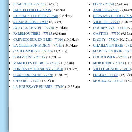
BEAUTHEIL - 77120
(6,69km)
PECY - 77970
(7,41km)
HAUTEFEUILLE - 77515
(7,46km)
AMILLIS - 77120
(7,64km
LA CHAPELLE IGER - 77540
(7,67km)
BERNAY VILBERT - 775
ST AUGUSTIN - 77515
(8,17km)
VILBERT - 77540
(8,76km
JOUY LE CHATEL - 77970
(9,04km)
COURPALAY - 77540
(9,
FAREMOUTIERS - 77515
(9,68km)
GASTINS - 77370
(9,83k
CREVECOEUR EN BRIE - 77610
(10,03km)
DAGNY - 77320
(10,17km
LA CELLE SUR MORIN - 77515
(10,57km)
CHAILLY EN BRIE - 771
COULOMMIERS - 77120
(11,27km)
MARLES EN BRIE - 7761
POMMEUSE - 77515
(11,32km)
COURTOMER - 77390
(1
MAROLLES EN BRIE - 77120
(11,83km)
MORTCERF - 77163
(11,
FONTENAY TRESIGNY - 77610
(11,92km)
VILLEGAGNON - 77970
CLOS FONTAINE - 77370
(12,08km)
FRETOY - 77320
(12,17k
CHEVRU - 77320
(12,18km)
MOUROUX - 77120
(12,2
LA HOUSSAYE EN BRIE - 77610
(12,33km)