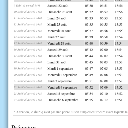
Samedi 22 août
05:30
06:51
13:56
9 Rabi' al-awwal 1448
Dimanche 23 août
05:32
06:52
13:56
10 Rabi' al-awwal 1448
Lundi 24 août
05:33
06:53
13:55
11 Rabi' al-awwal 1448
Mardi 25 août
05:35
06:55
13:55
12 Rabi' al-awwal 1448
Mercredi 26 août
05:37
06:56
13:55
13 Rabi' al-awwal 1448
Jeudi 27 août
05:39
06:58
13:54
14 Rabi' al-awwal 1448
Vendredi 28 août
05:40
06:59
13:54
15 Rabi' al-awwal 1448
Samedi 29 août
05:42
07:00
13:54
16 Rabi' al-awwal 1448
Dimanche 30 août
05:44
07:02
13:54
17 Rabi' al-awwal 1448
Lundi 31 août
05:45
07:03
13:53
18 Rabi' al-awwal 1448
Mardi 1 septembre
05:47
07:05
13:53
19 Rabi' al-awwal 1448
Mercredi 2 septembre
05:49
07:06
13:53
20 Rabi' al-awwal 1448
Jeudi 3 septembre
05:51
07:08
13:52
21 Rabi' al-awwal 1448
Vendredi 4 septembre
05:52
07:09
13:52
22 Rabi' al-awwal 1448
Samedi 5 septembre
05:54
07:10
13:52
23 Rabi' al-awwal 1448
Dimanche 6 septembre
05:55
07:12
13:51
24 Rabi' al-awwal 1448
* Attention, le shuruq n'est pas une prière ! C'est simplement l'heure avant laquelle l
Précision