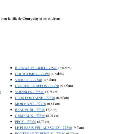
 pour la ville de
Courpalay
et ses environs.
BERNAY VILBERT - 77540
(3,62km)
COURTOMER - 77390
(4,34km)
VILBERT - 77540
(4,87km)
OZOUER LE REPOS - 77720
(5,45km)
0
VOINSLES - 77540
(5,78km)
CLOS FONTAINE - 77370
(6,07km)
MORMANT - 77720
(6,81km)
BEAUVOIR - 77390
(7,2km)
ORMEAUX - 77540
(8,21km)
PECY - 77970
(8,72km)
LE PLESSIS FEU AUSSOUX - 77540
(9,2km)
FONTENAY TRESIGNY - 77610
(9,39km)