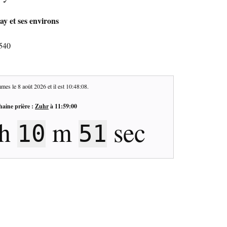
y et ses environs
7540
mes le
8 août 2026
et il est
10:48:09
.
haine prière :
Zuhr
à
11:59:00
h
m
sec
10
50