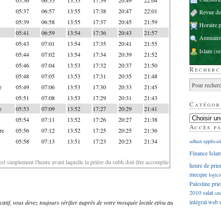
05:37
06:57
13:55
17:38
20:47
22:01
Revue d
05:39
06:58
13:55
17:37
20:45
21:59
Horaire p
05:41
06:59
13:54
17:36
20:43
21:57
Annuaire
05:43
07:01
13:54
17:35
20:41
21:55
Islam
(se
05:44
07:02
13:54
17:34
20:39
21:52
05:46
07:04
13:53
17:32
20:37
21:50
Recherc
05:48
07:05
13:53
17:31
20:35
21:48
e
05:49
07:06
13:53
17:30
20:33
21:45
05:51
07:08
13:53
17:29
20:31
21:43
Catégor
e
05:53
07:09
13:52
17:27
20:29
21:41
05:54
07:11
13:52
17:26
20:27
21:38
Accès p
re
05:56
07:12
13:52
17:25
20:25
21:36
05:58
07:13
13:51
17:23
20:23
21:34
adhan
applicat
Finance Isla
'est simplement l'heure avant laquelle la prière du subh doit être accomplie
heure de prie
mecque
logici
Palestine
prie
2010
salat
sm
intégral
web
dicatif, vous devez toujours vérifier auprès de votre mosquée locale et/ou au