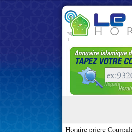
|
Horaire priere Courpal