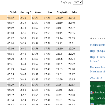
Angle
:
(?)
Subh
Shuruq *
Zhur
Asr
Maghrib
Isha
05:05
06:32
13:59
17:56
21:20
22:42
05:07
06:33
13:59
17:55
21:19
22:40
05:09
06:34
13:59
17:54
21:17
22:37
05:10
06:36
13:58
17:53
21:15
22:35
Article
05:12
06:37
13:58
17:52
21:14
22:33
05:14
06:38
13:58
17:51
21:12
22:31
Médine comme
05:16
06:40
13:58
17:51
21:10
22:29
Hajj : quelq
05:18
06:41
13:58
17:50
21:08
22:26
Hajj : 17 rai
05:20
06:43
13:57
17:49
21:06
22:24
le faire !
05:21
06:44
13:57
17:48
21:05
22:22
Des musulman
05:23
06:45
13:57
17:47
21:03
22:20
Musulman bl
05:25
06:47
13:57
17:46
21:01
22:17
2003-2013 – 
05:27
06:48
13:57
17:45
20:59
22:15
05:29
06:50
13:56
17:44
20:57
22:13
Le Guid
05:30
06:51
13:56
17:43
20:55
22:11
Sms4mus
05:32
06:52
13:56
17:42
20:53
22:08
La Citad
05:34
06:54
13:56
17:41
20:51
22:06
Calendri
05:36
06:55
13:55
17:39
20:49
22:04