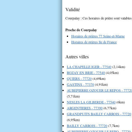
Validité
Courpalay : Ces horaires de prière sont valables
Proche de Courpalay
Horaires de prières 77 Seine-et-Marne
Horaires de prières Ile de France
Autres villes
LA CHAPELLE IGER - 77540
(2,14km)
ROZAY EN BRIE - 77540
(4,05km)
QUIERS - 77720
(4,69km)
GASTINS - 77370
(4,91km)
AUBEPIERRE OZOUER LE REPOS - 7772
(5,71km)
NESLES LA GILBERDE - 77540
(6km)
ARGENTIERES - 77390
(6,77km)
GRANDPUITS BAILLY CARROIS - 77720
(6,95km)
BAILLY CARROIS - 77720
(7,7km)
AUBEPIERRE OZOUER LE REPO - 77720