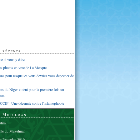
s récents
 si vous y étiez
ues photos en vrac de La Mecque
sons pour lesquelles vous devriez vous dépêcher de
s du Niger voient pour la première fois un
anc
CCIF : Une décennie contre l’islamophobie
e Musulman
lim
elle du Musulman
er Ramadan 2019