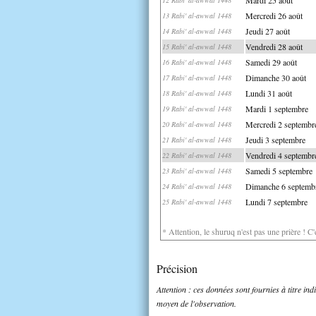
Mercredi 26 août
13 Rabi' al-awwal 1448
Jeudi 27 août
14 Rabi' al-awwal 1448
Vendredi 28 août
15 Rabi' al-awwal 1448
Samedi 29 août
16 Rabi' al-awwal 1448
Dimanche 30 août
17 Rabi' al-awwal 1448
Lundi 31 août
18 Rabi' al-awwal 1448
Mardi 1 septembre
19 Rabi' al-awwal 1448
Mercredi 2 septembr
20 Rabi' al-awwal 1448
Jeudi 3 septembre
21 Rabi' al-awwal 1448
Vendredi 4 septembr
22 Rabi' al-awwal 1448
Samedi 5 septembre
23 Rabi' al-awwal 1448
Dimanche 6 septemb
24 Rabi' al-awwal 1448
Lundi 7 septembre
25 Rabi' al-awwal 1448
* Attention, le shuruq n'est pas une prière ! C
Précision
Attention : ces données sont fournies à titre in
moyen de l'observation.