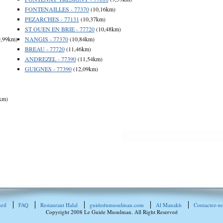
FONTENAILLES - 77370
(10,16km)
PEZARCHES - 77131
(10,37km)
ST OUEN EN BRIE - 77720
(10,48km)
,99km)
NANGIS - 77370
(10,84km)
BREAU - 77720
(11,46km)
ANDREZEL - 77390
(11,54km)
GUIGNES - 77390
(12,09km)
km)
eil
FAQ
Restaurant Halal
guidedumusulman.com
Al Manakh
Contactez-n
Copyright 2008 Le Guide Musulman. All Right Reserved