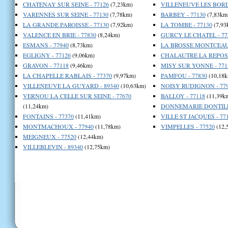
CHATENAY SUR SEINE - 77126
(7,23km)
VILLENEUVE LES BORDE
VARENNES SUR SEINE - 77130
(7,78km)
BARBEY - 77130
(7,83km
LA GRANDE PAROISSE - 77130
(7,92km)
LA TOMBE - 77130
(7,93
VALENCE EN BRIE - 77830
(8,24km)
GURCY LE CHATEL - 77
ESMANS - 77940
(8,73km)
LA BROSSE MONTCEAUX
EGLIGNY - 77126
(9,06km)
CHALAUTRE LA REPOST
GRAVON - 77118
(9,46km)
MISY SUR YONNE - 771
LA CHAPELLE RABLAIS - 77370
(9,97km)
PAMFOU - 77830
(10,18k
VILLENEUVE LA GUYARD - 89340
(10,63km)
NOISY RUDIGNON - 77
VERNOU LA CELLE SUR SEINE - 77670
BALLOY - 77118
(11,39k
(11,24km)
DONNEMARIE DONTILLY
FONTAINS - 77370
(11,41km)
VILLE ST JACQUES - 77
MONTMACHOUX - 77940
(11,78km)
VIMPELLES - 77520
(12,
MEIGNEUX - 77520
(12,44km)
VILLEBLEVIN - 89340
(12,75km)