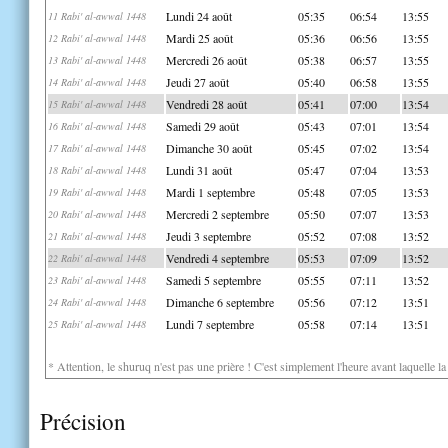
Lundi 24 août
05:35
06:54
13:55
11 Rabi' al-awwal 1448
Mardi 25 août
05:36
06:56
13:55
12 Rabi' al-awwal 1448
Mercredi 26 août
05:38
06:57
13:55
13 Rabi' al-awwal 1448
Jeudi 27 août
05:40
06:58
13:55
14 Rabi' al-awwal 1448
Vendredi 28 août
05:41
07:00
13:54
15 Rabi' al-awwal 1448
Samedi 29 août
05:43
07:01
13:54
16 Rabi' al-awwal 1448
Dimanche 30 août
05:45
07:02
13:54
17 Rabi' al-awwal 1448
Lundi 31 août
05:47
07:04
13:53
18 Rabi' al-awwal 1448
Mardi 1 septembre
05:48
07:05
13:53
19 Rabi' al-awwal 1448
Mercredi 2 septembre
05:50
07:07
13:53
20 Rabi' al-awwal 1448
Jeudi 3 septembre
05:52
07:08
13:52
21 Rabi' al-awwal 1448
Vendredi 4 septembre
05:53
07:09
13:52
22 Rabi' al-awwal 1448
Samedi 5 septembre
05:55
07:11
13:52
23 Rabi' al-awwal 1448
Dimanche 6 septembre
05:56
07:12
13:51
24 Rabi' al-awwal 1448
Lundi 7 septembre
05:58
07:14
13:51
25 Rabi' al-awwal 1448
* Attention, le shuruq n'est pas une prière ! C'est simplement l'heure avant laquelle l
Précision