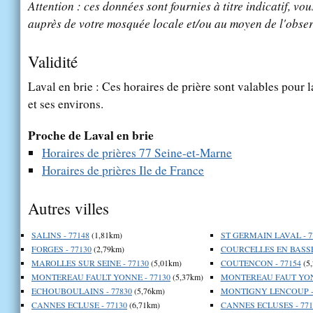
Attention : ces données sont fournies à titre indicatif, vou
auprès de votre mosquée locale et/ou au moyen de l'obser
Validité
Laval en brie : Ces horaires de prière sont valables pour l
et ses environs.
Proche de Laval en brie
Horaires de prières 77 Seine-et-Marne
Horaires de prières Ile de France
Autres villes
SALINS - 77148
(1,81km)
ST GERMAIN LAVAL - 7
FORGES - 77130
(2,79km)
COURCELLES EN BASSEE
MAROLLES SUR SEINE - 77130
(5,01km)
COUTENCON - 77154
(5
MONTEREAU FAULT YONNE - 77130
(5,37km)
MONTEREAU FAUT YONN
ECHOUBOULAINS - 77830
(5,76km)
MONTIGNY LENCOUP - 
CANNES ECLUSE - 77130
(6,71km)
CANNES ECLUSES - 771