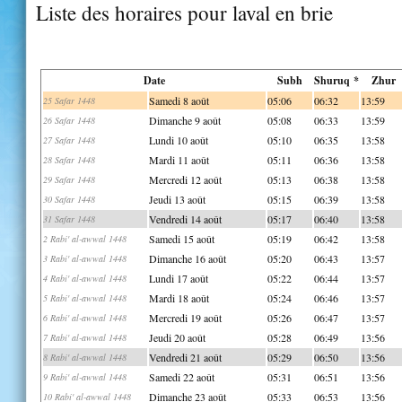
Liste des horaires pour laval en brie
Date
Subh
Shuruq *
Zhur
Samedi 8 août
05:06
06:32
13:59
25 Safar 1448
Dimanche 9 août
05:08
06:33
13:59
26 Safar 1448
Lundi 10 août
05:10
06:35
13:58
27 Safar 1448
Mardi 11 août
05:11
06:36
13:58
28 Safar 1448
Mercredi 12 août
05:13
06:38
13:58
29 Safar 1448
Jeudi 13 août
05:15
06:39
13:58
30 Safar 1448
Vendredi 14 août
05:17
06:40
13:58
31 Safar 1448
Samedi 15 août
05:19
06:42
13:58
2 Rabi' al-awwal 1448
Dimanche 16 août
05:20
06:43
13:57
3 Rabi' al-awwal 1448
Lundi 17 août
05:22
06:44
13:57
4 Rabi' al-awwal 1448
Mardi 18 août
05:24
06:46
13:57
5 Rabi' al-awwal 1448
Mercredi 19 août
05:26
06:47
13:57
6 Rabi' al-awwal 1448
Jeudi 20 août
05:28
06:49
13:56
7 Rabi' al-awwal 1448
Vendredi 21 août
05:29
06:50
13:56
8 Rabi' al-awwal 1448
Samedi 22 août
05:31
06:51
13:56
9 Rabi' al-awwal 1448
Dimanche 23 août
05:33
06:53
13:56
10 Rabi' al-awwal 1448