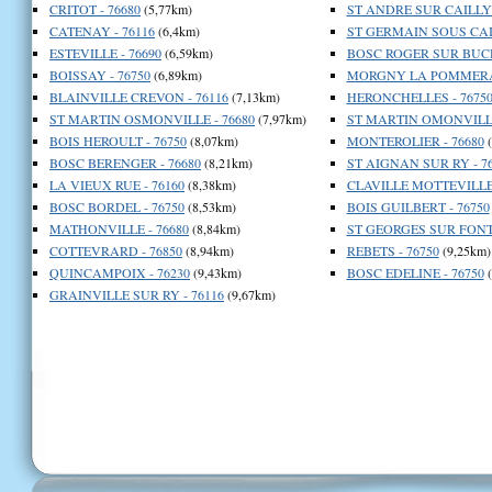
CRITOT - 76680
(5,77km)
ST ANDRE SUR CAILLY 
CATENAY - 76116
(6,4km)
ST GERMAIN SOUS CAIL
ESTEVILLE - 76690
(6,59km)
BOSC ROGER SUR BUCH
BOISSAY - 76750
(6,89km)
MORGNY LA POMMERAY
BLAINVILLE CREVON - 76116
(7,13km)
HERONCHELLES - 7675
ST MARTIN OSMONVILLE - 76680
(7,97km)
ST MARTIN OMONVILLE
BOIS HEROULT - 76750
(8,07km)
MONTEROLIER - 76680
(
BOSC BERENGER - 76680
(8,21km)
ST AIGNAN SUR RY - 7
LA VIEUX RUE - 76160
(8,38km)
CLAVILLE MOTTEVILLE 
BOSC BORDEL - 76750
(8,53km)
BOIS GUILBERT - 76750
MATHONVILLE - 76680
(8,84km)
ST GEORGES SUR FONTA
COTTEVRARD - 76850
(8,94km)
REBETS - 76750
(9,25km)
QUINCAMPOIX - 76230
(9,43km)
BOSC EDELINE - 76750
(
GRAINVILLE SUR RY - 76116
(9,67km)