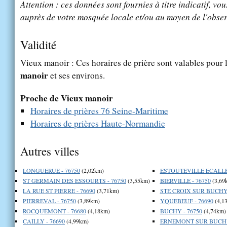
Attention : ces données sont fournies à titre indicatif, vou
auprès de votre mosquée locale et/ou au moyen de l'obser
Validité
Vieux manoir : Ces horaires de prière sont valables pour l
manoir
et ses environs.
Proche de Vieux manoir
Horaires de prières 76 Seine-Maritime
Horaires de prières Haute-Normandie
Autres villes
LONGUERUE - 76750
(2,02km)
ESTOUTEVILLE ECALLES
ST GERMAIN DES ESSOURTS - 76750
(3,55km)
BIERVILLE - 76750
(3,69
LA RUE ST PIERRE - 76690
(3,71km)
STE CROIX SUR BUCHY 
PIERREVAL - 76750
(3,89km)
YQUEBEUF - 76690
(4,1
ROCQUEMONT - 76680
(4,18km)
BUCHY - 76750
(4,74km)
CAILLY - 76690
(4,99km)
ERNEMONT SUR BUCHY 