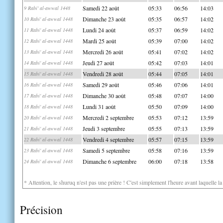
Samedi 22 août
05:33
06:56
14:03
9 Rabi' al-awwal 1448
Dimanche 23 août
05:35
06:57
14:02
10 Rabi' al-awwal 1448
Lundi 24 août
05:37
06:59
14:02
11 Rabi' al-awwal 1448
Mardi 25 août
05:39
07:00
14:02
12 Rabi' al-awwal 1448
Mercredi 26 août
05:41
07:02
14:02
13 Rabi' al-awwal 1448
Jeudi 27 août
05:42
07:03
14:01
14 Rabi' al-awwal 1448
Vendredi 28 août
05:44
07:05
14:01
15 Rabi' al-awwal 1448
Samedi 29 août
05:46
07:06
14:01
16 Rabi' al-awwal 1448
Dimanche 30 août
05:48
07:07
14:00
17 Rabi' al-awwal 1448
Lundi 31 août
05:50
07:09
14:00
18 Rabi' al-awwal 1448
Mercredi 2 septembre
05:53
07:12
13:59
20 Rabi' al-awwal 1448
Jeudi 3 septembre
05:55
07:13
13:59
21 Rabi' al-awwal 1448
Vendredi 4 septembre
05:57
07:15
13:59
22 Rabi' al-awwal 1448
Samedi 5 septembre
05:58
07:16
13:59
23 Rabi' al-awwal 1448
Dimanche 6 septembre
06:00
07:18
13:58
24 Rabi' al-awwal 1448
* Attention, le shuruq n'est pas une prière ! C'est simplement l'heure avant laquelle l
Précision