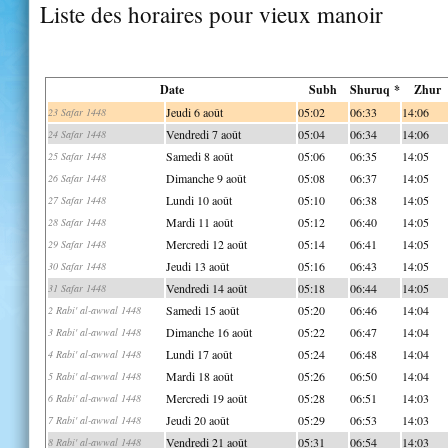
Liste des horaires pour vieux manoir
Date
Subh
Shuruq *
Zhur
Jeudi 6 août
05:02
06:33
14:06
23 Safar 1448
Vendredi 7 août
05:04
06:34
14:06
24 Safar 1448
Samedi 8 août
05:06
06:35
14:05
25 Safar 1448
Dimanche 9 août
05:08
06:37
14:05
26 Safar 1448
Lundi 10 août
05:10
06:38
14:05
27 Safar 1448
Mardi 11 août
05:12
06:40
14:05
28 Safar 1448
Mercredi 12 août
05:14
06:41
14:05
29 Safar 1448
Jeudi 13 août
05:16
06:43
14:05
30 Safar 1448
Vendredi 14 août
05:18
06:44
14:05
31 Safar 1448
Samedi 15 août
05:20
06:46
14:04
2 Rabi' al-awwal 1448
Dimanche 16 août
05:22
06:47
14:04
3 Rabi' al-awwal 1448
Lundi 17 août
05:24
06:48
14:04
4 Rabi' al-awwal 1448
Mardi 18 août
05:26
06:50
14:04
5 Rabi' al-awwal 1448
Mercredi 19 août
05:28
06:51
14:03
6 Rabi' al-awwal 1448
Jeudi 20 août
05:29
06:53
14:03
7 Rabi' al-awwal 1448
Vendredi 21 août
05:31
06:54
14:03
8 Rabi' al-awwal 1448