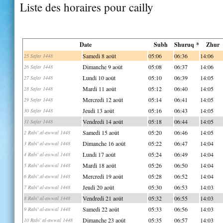
Liste des horaires pour cailly
Date
Subh
Shuruq *
Zhur
Samedi 8 août
05:06
06:36
14:06
25 Safar 1448
Dimanche 9 août
05:08
06:37
14:06
26 Safar 1448
Lundi 10 août
05:10
06:39
14:05
27 Safar 1448
Mardi 11 août
05:12
06:40
14:05
28 Safar 1448
Mercredi 12 août
05:14
06:41
14:05
29 Safar 1448
Jeudi 13 août
05:16
06:43
14:05
30 Safar 1448
Vendredi 14 août
05:18
06:44
14:05
31 Safar 1448
Samedi 15 août
05:20
06:46
14:05
2 Rabi' al-awwal 1448
Dimanche 16 août
05:22
06:47
14:04
3 Rabi' al-awwal 1448
Lundi 17 août
05:24
06:49
14:04
4 Rabi' al-awwal 1448
Mardi 18 août
05:26
06:50
14:04
5 Rabi' al-awwal 1448
Mercredi 19 août
05:28
06:52
14:04
6 Rabi' al-awwal 1448
Jeudi 20 août
05:30
06:53
14:03
7 Rabi' al-awwal 1448
Vendredi 21 août
05:32
06:55
14:03
8 Rabi' al-awwal 1448
Samedi 22 août
05:33
06:56
14:03
9 Rabi' al-awwal 1448
Dimanche 23 août
05:35
06:57
14:03
10 Rabi' al-awwal 1448