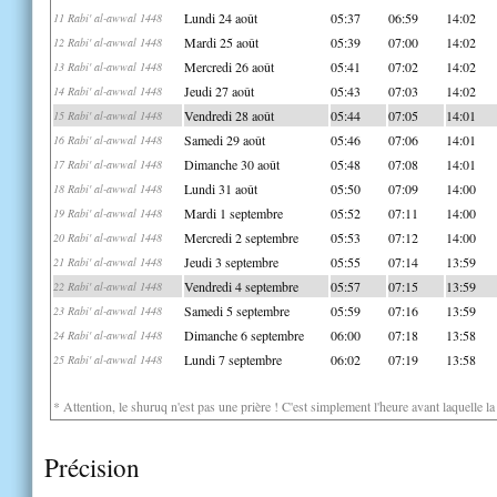
Lundi 24 août
05:37
06:59
14:02
11 Rabi' al-awwal 1448
Mardi 25 août
05:39
07:00
14:02
12 Rabi' al-awwal 1448
Mercredi 26 août
05:41
07:02
14:02
13 Rabi' al-awwal 1448
Jeudi 27 août
05:43
07:03
14:02
14 Rabi' al-awwal 1448
Vendredi 28 août
05:44
07:05
14:01
15 Rabi' al-awwal 1448
Samedi 29 août
05:46
07:06
14:01
16 Rabi' al-awwal 1448
Dimanche 30 août
05:48
07:08
14:01
17 Rabi' al-awwal 1448
Lundi 31 août
05:50
07:09
14:00
18 Rabi' al-awwal 1448
Mardi 1 septembre
05:52
07:11
14:00
19 Rabi' al-awwal 1448
Mercredi 2 septembre
05:53
07:12
14:00
20 Rabi' al-awwal 1448
Jeudi 3 septembre
05:55
07:14
13:59
21 Rabi' al-awwal 1448
Vendredi 4 septembre
05:57
07:15
13:59
22 Rabi' al-awwal 1448
Samedi 5 septembre
05:59
07:16
13:59
23 Rabi' al-awwal 1448
Dimanche 6 septembre
06:00
07:18
13:58
24 Rabi' al-awwal 1448
Lundi 7 septembre
06:02
07:19
13:58
25 Rabi' al-awwal 1448
* Attention, le shuruq n'est pas une prière ! C'est simplement l'heure avant laquelle l
Précision