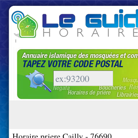
|
Horaire priere Cailly - 76690