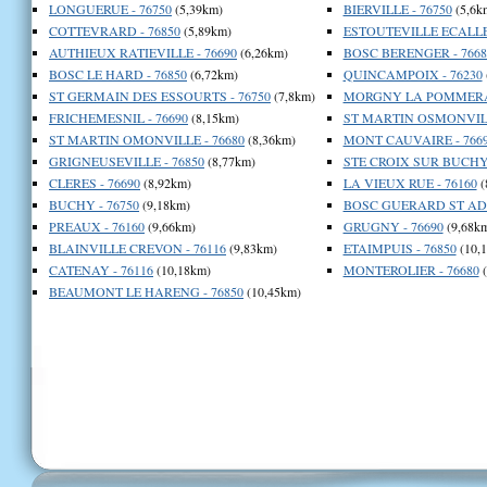
LONGUERUE - 76750
(5,39km)
BIERVILLE - 76750
(5,6k
COTTEVRARD - 76850
(5,89km)
ESTOUTEVILLE ECALLES
AUTHIEUX RATIEVILLE - 76690
(6,26km)
BOSC BERENGER - 7668
BOSC LE HARD - 76850
(6,72km)
QUINCAMPOIX - 76230
ST GERMAIN DES ESSOURTS - 76750
(7,8km)
MORGNY LA POMMERAY
FRICHEMESNIL - 76690
(8,15km)
ST MARTIN OSMONVILL
ST MARTIN OMONVILLE - 76680
(8,36km)
MONT CAUVAIRE - 766
GRIGNEUSEVILLE - 76850
(8,77km)
STE CROIX SUR BUCHY 
CLERES - 76690
(8,92km)
LA VIEUX RUE - 76160
(
BUCHY - 76750
(9,18km)
BOSC GUERARD ST ADR
PREAUX - 76160
(9,66km)
GRUGNY - 76690
(9,68k
BLAINVILLE CREVON - 76116
(9,83km)
ETAIMPUIS - 76850
(10,
CATENAY - 76116
(10,18km)
MONTEROLIER - 76680
(
BEAUMONT LE HARENG - 76850
(10,45km)