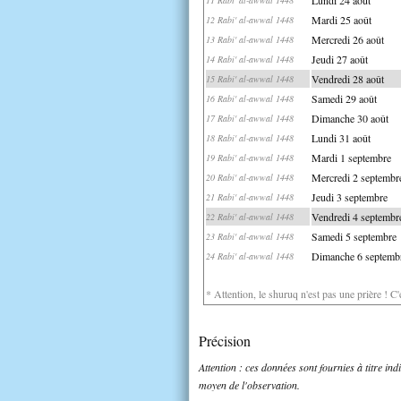
Mardi 25 août
12 Rabi' al-awwal 1448
Mercredi 26 août
13 Rabi' al-awwal 1448
Jeudi 27 août
14 Rabi' al-awwal 1448
Vendredi 28 août
15 Rabi' al-awwal 1448
Samedi 29 août
16 Rabi' al-awwal 1448
Dimanche 30 août
17 Rabi' al-awwal 1448
Lundi 31 août
18 Rabi' al-awwal 1448
Mardi 1 septembre
19 Rabi' al-awwal 1448
Mercredi 2 septembr
20 Rabi' al-awwal 1448
Jeudi 3 septembre
21 Rabi' al-awwal 1448
Vendredi 4 septembr
22 Rabi' al-awwal 1448
Samedi 5 septembre
23 Rabi' al-awwal 1448
Dimanche 6 septemb
24 Rabi' al-awwal 1448
* Attention, le shuruq n'est pas une prière ! C
Précision
Attention : ces données sont fournies à titre in
moyen de l'observation.