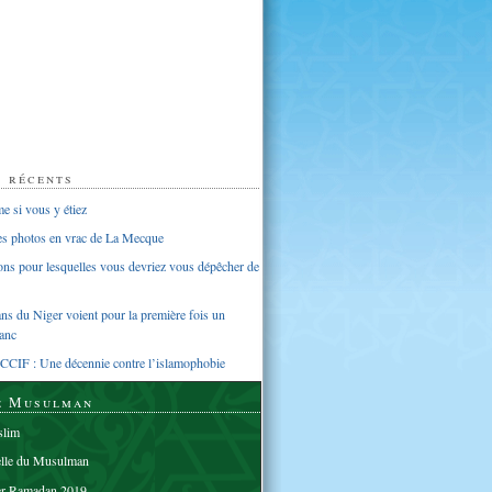
s récents
 si vous y étiez
ues photos en vrac de La Mecque
sons pour lesquelles vous devriez vous dépêcher de
s du Niger voient pour la première fois un
anc
CCIF : Une décennie contre l’islamophobie
e Musulman
lim
elle du Musulman
er Ramadan 2019