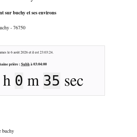
t sur buchy et ses environs
buchy - 76750
mes le
6 août 2026
et il est
23:03:25
.
haine prière :
Subh
à
03:04:00
h
m
sec
0
34
ur buchy