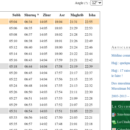
Angle
:
(?)
Subh
Shuruq *
Zhur
Asr
Maghrib
Isha
05:04
06:34
14:05
18:04
21:31
22:55
05:06
06:35
14:05
18:03
21:29
22:53
05:08
06:37
14:05
18:02
21:28
22:51
05:10
06:38
14:05
18:01
21:26
22:49
Article
05:12
06:40
14:05
18:00
21:24
22:46
05:14
06:41
14:05
18:00
21:22
22:44
Médine comme
05:16
06:43
14:04
17:59
21:21
22:42
Hajj : quelq
05:18
06:44
14:04
17:58
21:19
22:39
Hajj : 17 rai
05:20
06:45
14:04
17:57
21:17
22:37
le faire !
05:22
06:47
14:04
17:56
21:15
22:35
Des musulman
05:24
06:48
14:04
17:55
21:13
22:32
Musulman bl
05:26
06:50
14:03
17:54
21:11
22:30
2003-2013 – 
05:27
06:51
14:03
17:53
21:09
22:28
05:29
06:53
14:03
17:52
21:07
22:25
Le Guid
05:31
06:54
14:03
17:51
21:05
22:23
Sms4mus
05:33
06:56
14:02
17:50
21:03
22:21
La Citad
05:35
06:57
14:02
17:48
21:01
22:18
Calendri
05:37
06:59
14:02
17:47
20:59
22:16