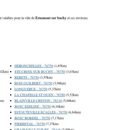
 valables pour la ville de
Ernemont sur buchy
et ses environs.
HERONCHELLES - 76750
(1,85km)
,02km)
STE CROIX SUR BUCHY - 76750
(3,03km)
REBETS - 76750
(3,55km)
BOIS GUILBERT - 76750
(3,98km)
LONGUERUE - 76750
(5,32km)
LA CHAPELLE ST OUEN - 76780
(5,52km)
km)
BLAINVILLE CREVON - 76116
(5,68km)
BOSC EDELINE - 76750
(6,16km)
ESTOUTEVILLE ECALLES - 76750
(6,84km)
BOSC BORDEL - 76750
(7,17km)
PIERREVAL - 76750
(7,37km)
GRAINVILLE SUR RY - 76116
(7,59km)