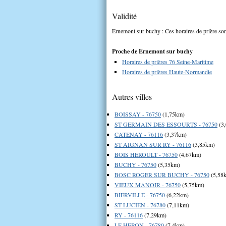
Validité
Ernemont sur buchy : Ces horaires de prière sont
Proche de Ernemont sur buchy
Horaires de prières 76 Seine-Maritime
Horaires de prières Haute-Normandie
Autres villes
BOISSAY - 76750
(1,75km)
ST GERMAIN DES ESSOURTS - 76750
(3
CATENAY - 76116
(3,37km)
ST AIGNAN SUR RY - 76116
(3,85km)
BOIS HEROULT - 76750
(4,67km)
BUCHY - 76750
(5,35km)
BOSC ROGER SUR BUCHY - 76750
(5,58
VIEUX MANOIR - 76750
(5,75km)
BIERVILLE - 76750
(6,22km)
ST LUCIEN - 76780
(7,11km)
RY - 76116
(7,29km)
LE HERON - 76780
(7,4km)