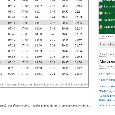
05:39
07:00
14:02
17:46
20:57
22:14
Revue d
05:40
07:01
14:01
17:45
20:55
22:11
Horaire p
05:42
07:03
14:01
17:44
20:53
22:09
Annuaire
05:44
07:04
14:01
17:43
20:51
22:06
Islam
(se
05:46
07:06
14:00
17:41
20:49
22:04
05:48
07:07
14:00
17:40
20:47
22:02
Recherc
05:49
07:09
14:00
17:39
20:45
21:59
05:51
07:10
14:00
17:38
20:43
21:57
e
05:53
07:12
13:59
17:36
20:41
21:54
Catégor
05:55
07:13
13:59
17:35
20:39
21:52
e
05:56
07:15
13:59
17:34
20:37
21:50
Accès p
05:58
07:16
13:58
17:32
20:35
21:47
re
06:00
07:17
13:58
17:31
20:32
21:45
adhan
applicat
Finance Isla
'est simplement l'heure avant laquelle la prière du subh doit être accomplie
heure de prie
mecque
logici
Palestine
prie
2010
salat
sm
intégral
web
dicatif, vous devez toujours vérifier auprès de votre mosquée locale et/ou au