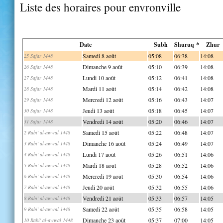
Liste des horaires pour envronville
Date
Subh
Shuruq *
Zhur
Samedi 8 août
05:08
06:38
14:08
25 Safar 1448
Dimanche 9 août
05:10
06:39
14:08
26 Safar 1448
Lundi 10 août
05:12
06:41
14:08
27 Safar 1448
Mardi 11 août
05:14
06:42
14:08
28 Safar 1448
Mercredi 12 août
05:16
06:43
14:07
29 Safar 1448
Jeudi 13 août
05:18
06:45
14:07
30 Safar 1448
Vendredi 14 août
05:20
06:46
14:07
31 Safar 1448
Samedi 15 août
05:22
06:48
14:07
2 Rabi' al-awwal 1448
Dimanche 16 août
05:24
06:49
14:07
3 Rabi' al-awwal 1448
Lundi 17 août
05:26
06:51
14:06
4 Rabi' al-awwal 1448
Mardi 18 août
05:28
06:52
14:06
5 Rabi' al-awwal 1448
Mercredi 19 août
05:30
06:54
14:06
6 Rabi' al-awwal 1448
Jeudi 20 août
05:32
06:55
14:06
7 Rabi' al-awwal 1448
Vendredi 21 août
05:33
06:57
14:05
8 Rabi' al-awwal 1448
Samedi 22 août
05:35
06:58
14:05
9 Rabi' al-awwal 1448
Dimanche 23 août
05:37
07:00
14:05
10 Rabi' al-awwal 1448