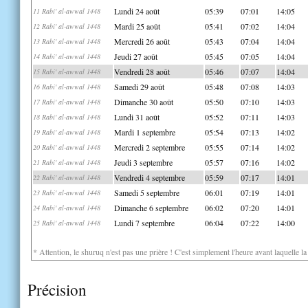
Lundi 24 août
05:39
07:01
14:05
11 Rabi' al-awwal 1448
Mardi 25 août
05:41
07:02
14:04
12 Rabi' al-awwal 1448
Mercredi 26 août
05:43
07:04
14:04
13 Rabi' al-awwal 1448
Jeudi 27 août
05:45
07:05
14:04
14 Rabi' al-awwal 1448
Vendredi 28 août
05:46
07:07
14:04
15 Rabi' al-awwal 1448
Samedi 29 août
05:48
07:08
14:03
16 Rabi' al-awwal 1448
Dimanche 30 août
05:50
07:10
14:03
17 Rabi' al-awwal 1448
Lundi 31 août
05:52
07:11
14:03
18 Rabi' al-awwal 1448
Mardi 1 septembre
05:54
07:13
14:02
19 Rabi' al-awwal 1448
Mercredi 2 septembre
05:55
07:14
14:02
20 Rabi' al-awwal 1448
Jeudi 3 septembre
05:57
07:16
14:02
21 Rabi' al-awwal 1448
Vendredi 4 septembre
05:59
07:17
14:01
22 Rabi' al-awwal 1448
Samedi 5 septembre
06:01
07:19
14:01
23 Rabi' al-awwal 1448
Dimanche 6 septembre
06:02
07:20
14:01
24 Rabi' al-awwal 1448
Lundi 7 septembre
06:04
07:22
14:00
25 Rabi' al-awwal 1448
* Attention, le shuruq n'est pas une prière ! C'est simplement l'heure avant laquelle l
Précision