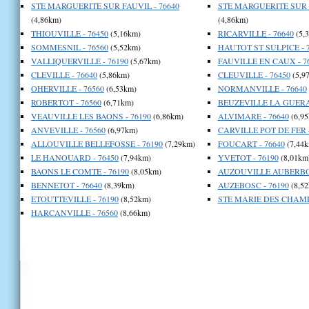
STE MARGUERITE SUR FAUVIL - 76640
STE MARGUERITE SUR F
(4,86km)
(4,86km)
THIOUVILLE - 76450
(5,16km)
RICARVILLE - 76640
(5,
SOMMESNIL - 76560
(5,52km)
HAUTOT ST SULPICE - 
VALLIQUERVILLE - 76190
(5,67km)
FAUVILLE EN CAUX - 7
CLEVILLE - 76640
(5,86km)
CLEUVILLE - 76450
(5,9
OHERVILLE - 76560
(6,53km)
NORMANVILLE - 76640
ROBERTOT - 76560
(6,71km)
BEUZEVILLE LA GUERA
VEAUVILLE LES BAONS - 76190
(6,86km)
ALVIMARE - 76640
(6,95
ANVEVILLE - 76560
(6,97km)
CARVILLE POT DE FER -
ALLOUVILLE BELLEFOSSE - 76190
(7,29km)
FOUCART - 76640
(7,44k
LE HANOUARD - 76450
(7,94km)
YVETOT - 76190
(8,01km
BAONS LE COMTE - 76190
(8,05km)
AUZOUVILLE AUBERBOS
BENNETOT - 76640
(8,39km)
AUZEBOSC - 76190
(8,52
ETOUTTEVILLE - 76190
(8,52km)
STE MARIE DES CHAMPS
HARCANVILLE - 76560
(8,66km)