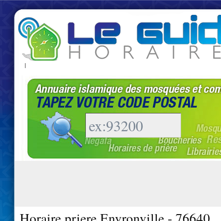
|
Horaire priere Envronville - 76640