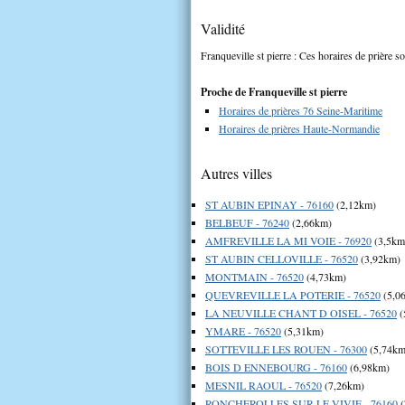
Validité
Franqueville st pierre : Ces horaires de prière so
Proche de Franqueville st pierre
Horaires de prières 76 Seine-Maritime
Horaires de prières Haute-Normandie
Autres villes
ST AUBIN EPINAY - 76160
(2,12km)
BELBEUF - 76240
(2,66km)
AMFREVILLE LA MI VOIE - 76920
(3,5km
ST AUBIN CELLOVILLE - 76520
(3,92km)
MONTMAIN - 76520
(4,73km)
QUEVREVILLE LA POTERIE - 76520
(5,0
LA NEUVILLE CHANT D OISEL - 76520
(
YMARE - 76520
(5,31km)
SOTTEVILLE LES ROUEN - 76300
(5,74km
BOIS D ENNEBOURG - 76160
(6,98km)
MESNIL RAOUL - 76520
(7,26km)
RONCHEROLLES SUR LE VIVIE - 76160
(