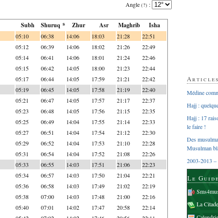
Angle
:
(?)
Subh
Shuruq *
Zhur
Asr
Maghrib
Isha
05:10
06:38
14:06
18:03
21:28
22:51
05:12
06:39
14:06
18:02
21:26
22:49
05:14
06:41
14:06
18:01
21:24
22:46
05:15
06:42
14:05
18:00
21:23
22:44
Article
05:17
06:44
14:05
17:59
21:21
22:42
05:19
06:45
14:05
17:58
21:19
22:40
Médine comme
05:21
06:47
14:05
17:57
21:17
22:37
Hajj : quelq
05:23
06:48
14:05
17:56
21:15
22:35
Hajj : 17 rai
05:25
06:49
14:04
17:55
21:14
22:33
le faire !
05:27
06:51
14:04
17:54
21:12
22:30
Des musulman
05:29
06:52
14:04
17:53
21:10
22:28
Musulman bl
05:31
06:54
14:04
17:52
21:08
22:26
2003-2013 – 
05:33
06:55
14:03
17:51
21:06
22:23
05:34
06:57
14:03
17:50
21:04
22:21
Le Guid
05:36
06:58
14:03
17:49
21:02
22:19
Sms4mus
05:38
07:00
14:03
17:48
21:00
22:16
La Citad
05:40
07:01
14:02
17:47
20:58
22:14
Calendri
05:42
07:02
14:02
17:46
20:56
22:11