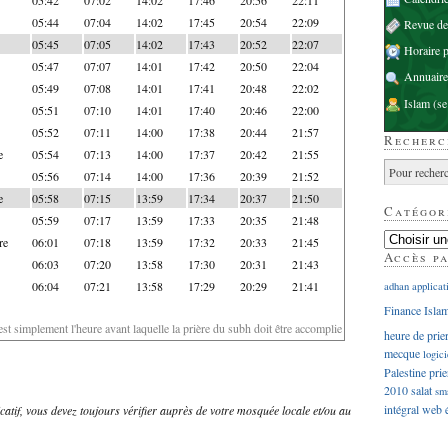
05:44
07:04
14:02
17:45
20:54
22:09
Revue d
05:45
07:05
14:02
17:43
20:52
22:07
Horaire p
05:47
07:07
14:01
17:42
20:50
22:04
Annuaire
05:49
07:08
14:01
17:41
20:48
22:02
Islam
(se
05:51
07:10
14:01
17:40
20:46
22:00
05:52
07:11
14:00
17:38
20:44
21:57
Recherc
e
05:54
07:13
14:00
17:37
20:42
21:55
05:56
07:14
14:00
17:36
20:39
21:52
e
05:58
07:15
13:59
17:34
20:37
21:50
Catégor
05:59
07:17
13:59
17:33
20:35
21:48
re
06:01
07:18
13:59
17:32
20:33
21:45
Accès p
06:03
07:20
13:58
17:30
20:31
21:43
06:04
07:21
13:58
17:29
20:29
21:41
adhan
applicat
Finance Isla
'est simplement l'heure avant laquelle la prière du subh doit être accomplie
heure de prie
mecque
logici
Palestine
prie
2010
salat
sm
intégral
web
dicatif, vous devez toujours vérifier auprès de votre mosquée locale et/ou au