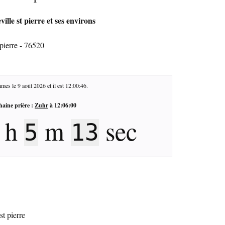
lle st pierre et ses environs
pierre - 76520
mes le
9 août 2026
et il est
12:00:47
.
haine prière :
Zuhr
à
12:06:00
h
m
sec
5
12
st pierre