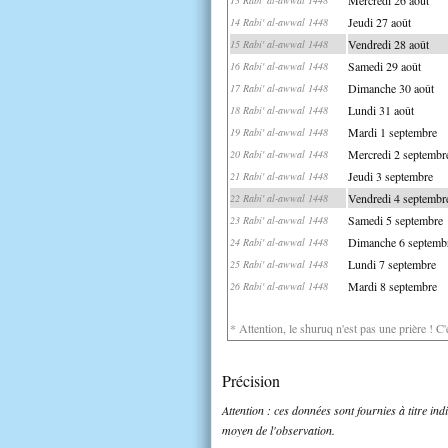
Jeudi 27 août
14 Rabi' al-awwal 1448
Vendredi 28 août
15 Rabi' al-awwal 1448
Samedi 29 août
16 Rabi' al-awwal 1448
Dimanche 30 août
17 Rabi' al-awwal 1448
Lundi 31 août
18 Rabi' al-awwal 1448
Mardi 1 septembre
19 Rabi' al-awwal 1448
Mercredi 2 septembr
20 Rabi' al-awwal 1448
Jeudi 3 septembre
21 Rabi' al-awwal 1448
Vendredi 4 septembr
22 Rabi' al-awwal 1448
Samedi 5 septembre
23 Rabi' al-awwal 1448
Dimanche 6 septemb
24 Rabi' al-awwal 1448
Lundi 7 septembre
25 Rabi' al-awwal 1448
Mardi 8 septembre
26 Rabi' al-awwal 1448
* Attention, le shuruq n'est pas une prière ! C
Précision
Attention : ces données sont fournies à titre in
moyen de l'observation.