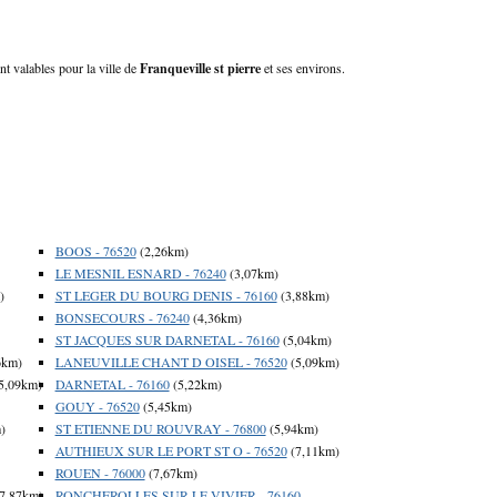
nt valables pour la ville de
Franqueville st pierre
et ses environs.
BOOS - 76520
(2,26km)
LE MESNIL ESNARD - 76240
(3,07km)
)
ST LEGER DU BOURG DENIS - 76160
(3,88km)
BONSECOURS - 76240
(4,36km)
ST JACQUES SUR DARNETAL - 76160
(5,04km)
6km)
LANEUVILLE CHANT D OISEL - 76520
(5,09km)
5,09km)
DARNETAL - 76160
(5,22km)
GOUY - 76520
(5,45km)
)
ST ETIENNE DU ROUVRAY - 76800
(5,94km)
AUTHIEUX SUR LE PORT ST O - 76520
(7,11km)
ROUEN - 76000
(7,67km)
7,87km)
RONCHEROLLES SUR LE VIVIER - 76160