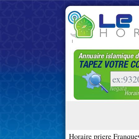
|
Horaire priere Franquev