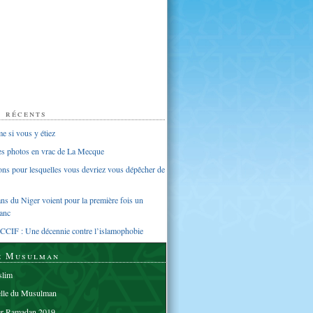
s récents
 si vous y étiez
ues photos en vrac de La Mecque
sons pour lesquelles vous devriez vous dépêcher de
s du Niger voient pour la première fois un
anc
CCIF : Une décennie contre l’islamophobie
e Musulman
lim
elle du Musulman
er Ramadan 2019