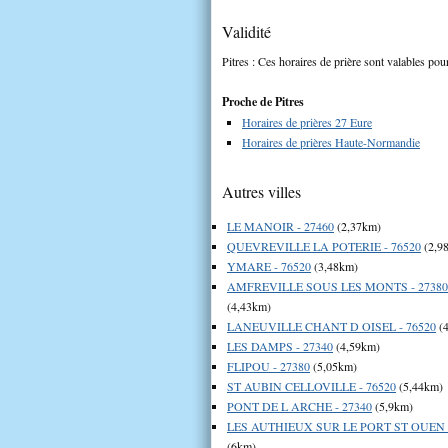
Validité
Pitres : Ces horaires de prière sont valables pour
Proche de Pitres
Horaires de prières 27 Eure
Horaires de prières Haute-Normandie
Autres villes
LE MANOIR - 27460
(2,37km)
QUEVREVILLE LA POTERIE - 76520
(2,9
YMARE - 76520
(3,48km)
AMFREVILLE SOUS LES MONTS - 27380
(4,43km)
LANEUVILLE CHANT D OISEL - 76520
(4
LES DAMPS - 27340
(4,59km)
FLIPOU - 27380
(5,05km)
ST AUBIN CELLOVILLE - 76520
(5,44km)
PONT DE L ARCHE - 27340
(5,9km)
LES AUTHIEUX SUR LE PORT ST OUEN -
(6km)