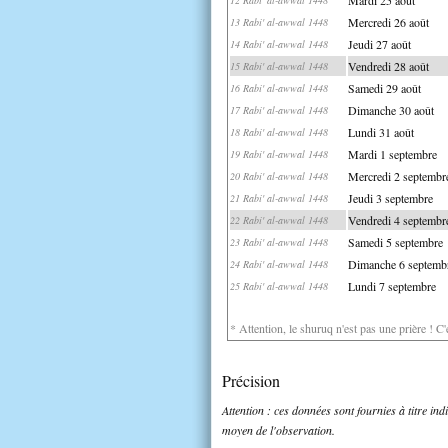
Mercredi 26 août
13 Rabi' al-awwal 1448
Jeudi 27 août
14 Rabi' al-awwal 1448
Vendredi 28 août
15 Rabi' al-awwal 1448
Samedi 29 août
16 Rabi' al-awwal 1448
Dimanche 30 août
17 Rabi' al-awwal 1448
Lundi 31 août
18 Rabi' al-awwal 1448
Mardi 1 septembre
19 Rabi' al-awwal 1448
Mercredi 2 septembr
20 Rabi' al-awwal 1448
Jeudi 3 septembre
21 Rabi' al-awwal 1448
Vendredi 4 septembr
22 Rabi' al-awwal 1448
Samedi 5 septembre
23 Rabi' al-awwal 1448
Dimanche 6 septemb
24 Rabi' al-awwal 1448
Lundi 7 septembre
25 Rabi' al-awwal 1448
* Attention, le shuruq n'est pas une prière ! C
Précision
Attention : ces données sont fournies à titre in
moyen de l'observation.