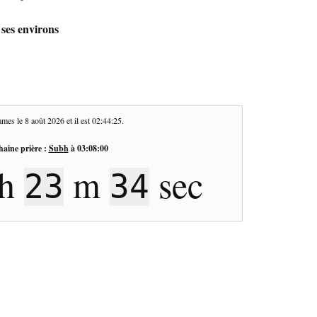
 ses environs
mes le
8 août 2026
et il est
02:44:26
.
haine prière :
Subh
à
03:08:00
h
m
sec
23
33