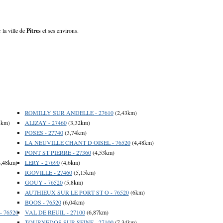
 la ville de
Pitres
et ses environs.
ROMILLY SUR ANDELLE - 27610
(2,43km)
8km)
ALIZAY - 27460
(3,32km)
POSES - 27740
(3,74km)
LA NEUVILLE CHANT D OISEL - 76520
(4,48km)
PONT ST PIERRE - 27360
(4,53km)
,48km)
LERY - 27690
(4,6km)
IGOVILLE - 27460
(5,15km)
GOUY - 76520
(5,8km)
AUTHIEUX SUR LE PORT ST O - 76520
(6km)
BOOS - 76520
(6,04km)
 76520
VAL DE REUIL - 27100
(6,87km)
TOURNEDOS SUR SEINE - 27100
(7,34km)