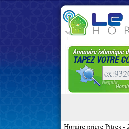
|
Horaire priere Pitres -