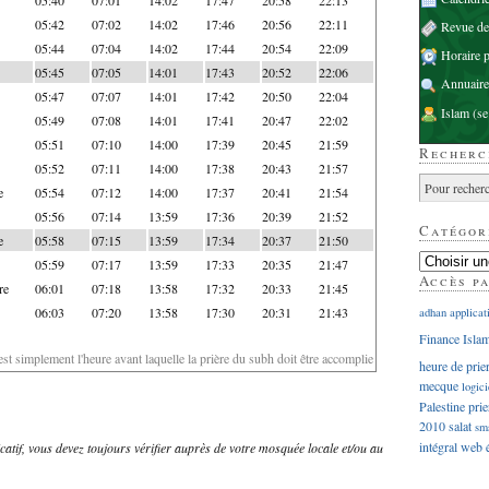
05:42
07:02
14:02
17:46
20:56
22:11
Revue d
05:44
07:04
14:02
17:44
20:54
22:09
Horaire p
05:45
07:05
14:01
17:43
20:52
22:06
Annuaire
05:47
07:07
14:01
17:42
20:50
22:04
Islam
(se
05:49
07:08
14:01
17:41
20:47
22:02
05:51
07:10
14:00
17:39
20:45
21:59
Recherc
05:52
07:11
14:00
17:38
20:43
21:57
e
05:54
07:12
14:00
17:37
20:41
21:54
05:56
07:14
13:59
17:36
20:39
21:52
Catégor
e
05:58
07:15
13:59
17:34
20:37
21:50
05:59
07:17
13:59
17:33
20:35
21:47
Accès p
re
06:01
07:18
13:58
17:32
20:33
21:45
06:03
07:20
13:58
17:30
20:31
21:43
adhan
applicat
Finance Isla
'est simplement l'heure avant laquelle la prière du subh doit être accomplie
heure de prie
mecque
logici
Palestine
prie
2010
salat
sm
intégral
web
dicatif, vous devez toujours vérifier auprès de votre mosquée locale et/ou au