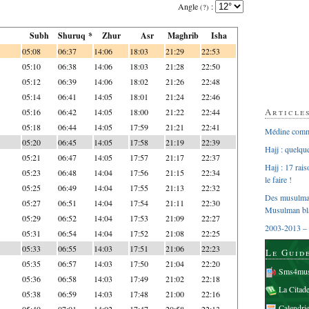
Angle
:
(?)
Subh
Shuruq *
Zhur
Asr
Maghrib
Isha
05:08
06:37
14:06
18:03
21:29
22:53
05:10
06:38
14:06
18:03
21:28
22:50
05:12
06:39
14:06
18:02
21:26
22:48
05:14
06:41
14:05
18:01
21:24
22:46
Article
05:16
06:42
14:05
18:00
21:22
22:44
05:18
06:44
14:05
17:59
21:21
22:41
Médine comme
05:20
06:45
14:05
17:58
21:19
22:39
Hajj : quelq
05:21
06:47
14:05
17:57
21:17
22:37
Hajj : 17 rai
05:23
06:48
14:04
17:56
21:15
22:34
le faire !
05:25
06:49
14:04
17:55
21:13
22:32
Des musulman
05:27
06:51
14:04
17:54
21:11
22:30
Musulman bl
05:29
06:52
14:04
17:53
21:09
22:27
2003-2013 – 
05:31
06:54
14:04
17:52
21:08
22:25
05:33
06:55
14:03
17:51
21:06
22:23
Le Guid
05:35
06:57
14:03
17:50
21:04
22:20
Sms4mus
05:36
06:58
14:03
17:49
21:02
22:18
La Citad
05:38
06:59
14:03
17:48
21:00
22:16
Calendri
05:40
07:01
14:02
17:47
20:58
22:13