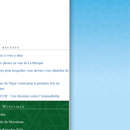
s récents
 si vous y étiez
ues photos en vrac de La Mecque
sons pour lesquelles vous devriez vous dépêcher de
s du Niger voient pour la première fois un
anc
CCIF : Une décennie contre l’islamophobie
e Musulman
lim
elle du Musulman
er Ramadan 2019