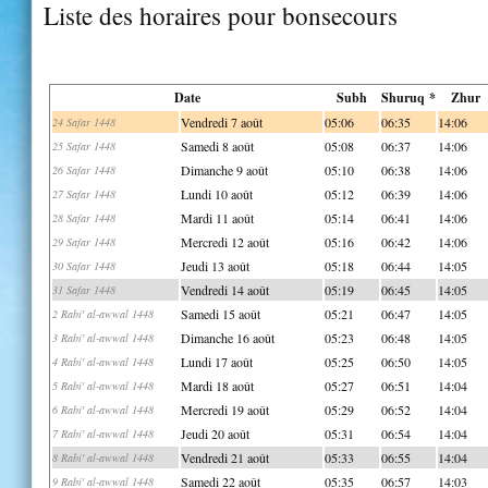
Liste des horaires pour bonsecours
Date
Subh
Shuruq *
Zhur
Vendredi 7 août
05:06
06:35
14:06
24 Safar 1448
Samedi 8 août
05:08
06:37
14:06
25 Safar 1448
Dimanche 9 août
05:10
06:38
14:06
26 Safar 1448
Lundi 10 août
05:12
06:39
14:06
27 Safar 1448
Mardi 11 août
05:14
06:41
14:06
28 Safar 1448
Mercredi 12 août
05:16
06:42
14:06
29 Safar 1448
Jeudi 13 août
05:18
06:44
14:05
30 Safar 1448
Vendredi 14 août
05:19
06:45
14:05
31 Safar 1448
Samedi 15 août
05:21
06:47
14:05
2 Rabi' al-awwal 1448
Dimanche 16 août
05:23
06:48
14:05
3 Rabi' al-awwal 1448
Lundi 17 août
05:25
06:50
14:05
4 Rabi' al-awwal 1448
Mardi 18 août
05:27
06:51
14:04
5 Rabi' al-awwal 1448
Mercredi 19 août
05:29
06:52
14:04
6 Rabi' al-awwal 1448
Jeudi 20 août
05:31
06:54
14:04
7 Rabi' al-awwal 1448
Vendredi 21 août
05:33
06:55
14:04
8 Rabi' al-awwal 1448
Samedi 22 août
05:35
06:57
14:03
9 Rabi' al-awwal 1448