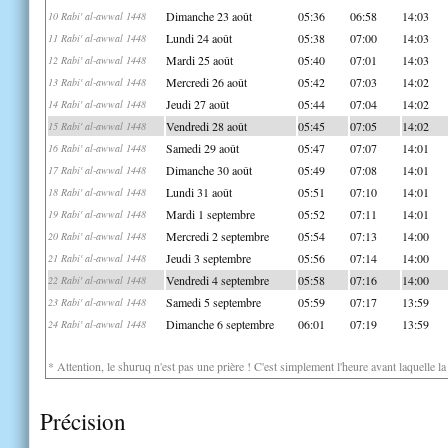
Dimanche 23 août
05:36
06:58
14:03
10 Rabi' al-awwal 1448
Lundi 24 août
05:38
07:00
14:03
11 Rabi' al-awwal 1448
Mardi 25 août
05:40
07:01
14:03
12 Rabi' al-awwal 1448
Mercredi 26 août
05:42
07:03
14:02
13 Rabi' al-awwal 1448
Jeudi 27 août
05:44
07:04
14:02
14 Rabi' al-awwal 1448
Vendredi 28 août
05:45
07:05
14:02
15 Rabi' al-awwal 1448
Samedi 29 août
05:47
07:07
14:01
16 Rabi' al-awwal 1448
Dimanche 30 août
05:49
07:08
14:01
17 Rabi' al-awwal 1448
Lundi 31 août
05:51
07:10
14:01
18 Rabi' al-awwal 1448
Mardi 1 septembre
05:52
07:11
14:01
19 Rabi' al-awwal 1448
Mercredi 2 septembre
05:54
07:13
14:00
20 Rabi' al-awwal 1448
Jeudi 3 septembre
05:56
07:14
14:00
21 Rabi' al-awwal 1448
Vendredi 4 septembre
05:58
07:16
14:00
22 Rabi' al-awwal 1448
Samedi 5 septembre
05:59
07:17
13:59
23 Rabi' al-awwal 1448
Dimanche 6 septembre
06:01
07:19
13:59
24 Rabi' al-awwal 1448
* Attention, le shuruq n'est pas une prière ! C'est simplement l'heure avant laquelle l
Précision