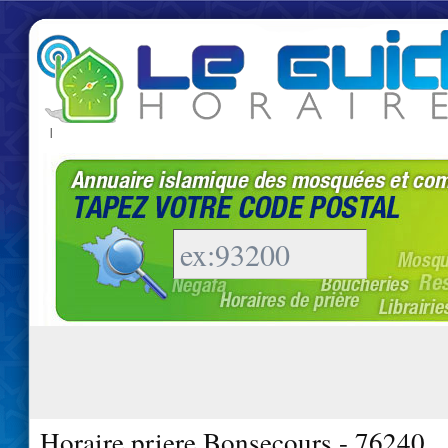
|
Horaire priere Bonsecours - 76240