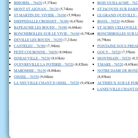
BIHOREL - 76420
(5,37km)
BOIS GUILLAUME - 762
MONT ST AIGNAN - 76130
(5,74km)
ST JACQUES SUR DARNE
ST MARTIN DU VIVIER - 76160
(5,99km)
LE GRAND QUEVILLY - 
DIEPPEDALLE CROISSET - 76380
(6,47km)
BOOS - 76520
(6,62km)
BAPEAUME LES ROUEN - 76380
(6,66km)
ST AUBIN CELLOVILLE -
RONCHEROLLES SUR LE VIVIE - 76160
(6,79km)
RONCHEROLLES SUR LE 
DEVILLE LES ROUEN - 76250
(7,21km)
(6,79km)
CANTELEU - 76380
(7,36km)
FONTAINE SOUS PREAU
PETIT COURONNE - 76650
(8,06km)
GOUY - 76520
(7,55km)
ISNEAUVILLE - 76230
(8,63km)
MONTMAIN - 76520
(8,
QUEVREVILLE LA POTERIE - 76520
(8,82km)
YMARE - 76520
(8,65km)
MAROMME - 76150
(8,86km)
NOTRE DAME DE BONDE
OISSEL - 76350
(9,04km)
(8,85km)
LA NEUVILLE CHANT D OISEL - 76520
(9,45km)
AUTHIEUX SUR LE PORT
LANEUVILLE CHANT D O