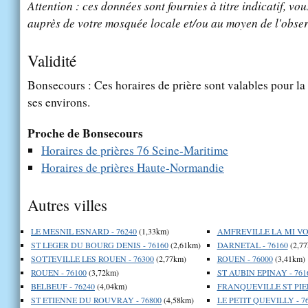
Attention : ces données sont fournies à titre indicatif, vou
auprès de votre mosquée locale et/ou au moyen de l'obser
Validité
Bonsecours : Ces horaires de prière sont valables pour la
ses environs.
Proche de Bonsecours
Horaires de prières 76 Seine-Maritime
Horaires de prières Haute-Normandie
Autres villes
LE MESNIL ESNARD - 76240
(1,33km)
AMFREVILLE LA MI VOI
ST LEGER DU BOURG DENIS - 76160
(2,61km)
DARNETAL - 76160
(2,77
SOTTEVILLE LES ROUEN - 76300
(2,77km)
ROUEN - 76000
(3,41km)
ROUEN - 76100
(3,72km)
ST AUBIN EPINAY - 761
BELBEUF - 76240
(4,04km)
FRANQUEVILLE ST PIER
ST ETIENNE DU ROUVRAY - 76800
(4,58km)
LE PETIT QUEVILLY - 7