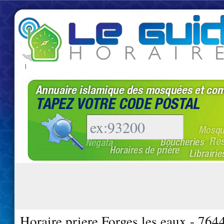
|
Horaire priere Forges les eaux - 764