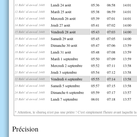
Lundi 24 août
05:36
06:58
14:01
11 Rabi' al-awwal 1448
Mardi 25 août
05:38
06:59
14:01
12 Rabi' al-awwal 1448
Mercredi 26 août
05:39
07:01
14:01
13 Rabi' al-awwal 1448
Jeudi 27 août
05:41
07:02
14:00
14 Rabi' al-awwal 1448
Vendredi 28 août
05:43
07:03
14:00
15 Rabi' al-awwal 1448
Samedi 29 août
05:45
07:05
14:00
16 Rabi' al-awwal 1448
Dimanche 30 août
05:47
07:06
13:59
17 Rabi' al-awwal 1448
Lundi 31 août
05:48
07:08
13:59
18 Rabi' al-awwal 1448
Mardi 1 septembre
05:50
07:09
13:59
19 Rabi' al-awwal 1448
Mercredi 2 septembre
05:52
07:11
13:58
20 Rabi' al-awwal 1448
Jeudi 3 septembre
05:54
07:12
13:58
21 Rabi' al-awwal 1448
Vendredi 4 septembre
05:55
07:14
13:58
22 Rabi' al-awwal 1448
Samedi 5 septembre
05:57
07:15
13:58
23 Rabi' al-awwal 1448
Dimanche 6 septembre
05:59
07:17
13:57
24 Rabi' al-awwal 1448
Lundi 7 septembre
06:01
07:18
13:57
25 Rabi' al-awwal 1448
* Attention, le shuruq n'est pas une prière ! C'est simplement l'heure avant laquelle l
Précision