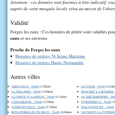
Attention : ces données sont fournies à titre indicatif, vou
auprès de votre mosquée locale et/ou au moyen de l'obser
Validité
Forges les eaux : Ces horaires de prière sont valables pou
eaux
et ses environs.
Proche de Forges les eaux
Horaires de prières 76 Seine-Maritime
Horaires de prières Haute-Normandie
Autres villes
SERQUEUX - 76440
(1,92km)
LE FOSSE - 76440
(2,02k
LA BELLIERE - 76440
(3,56km)
BEAUBEC LA ROSIERE -
LA FERTE ST SAMSON - 76440
(4,12km)
LE THIL RIBERPRE - 764
LONGMESNIL - 76440
(4,53km)
POMMEREUX - 76440
(5
COMPAINVILLE - 76440
(5,74km)
MAUQUENCHY - 76440
RONCHEROLLES EN BRAY - 76440
(6,04km)
SAUMONT LA POTERIE -