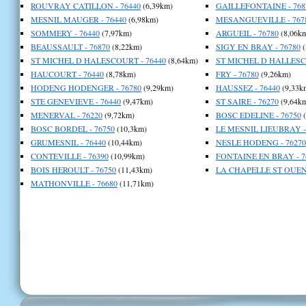
ROUVRAY CATILLON - 76440
(6,39km)
GAILLEFONTAINE - 768
MESNIL MAUGER - 76440
(6,98km)
MESANGUEVILLE - 767
SOMMERY - 76440
(7,97km)
ARGUEIL - 76780
(8,06k
BEAUSSAULT - 76870
(8,22km)
SIGY EN BRAY - 76780
(
ST MICHEL D HALESCOURT - 76440
(8,64km)
ST MICHEL D HALLESCO
HAUCOURT - 76440
(8,78km)
FRY - 76780
(9,26km)
HODENG HODENGER - 76780
(9,29km)
HAUSSEZ - 76440
(9,33k
STE GENEVIEVE - 76440
(9,47km)
ST SAIRE - 76270
(9,64k
MENERVAL - 76220
(9,72km)
BOSC EDELINE - 76750
(
BOSC BORDEL - 76750
(10,3km)
LE MESNIL LIEUBRAY -
GRUMESNIL - 76440
(10,44km)
NESLE HODENG - 76270
CONTEVILLE - 76390
(10,99km)
FONTAINE EN BRAY - 7
BOIS HEROULT - 76750
(11,43km)
LA CHAPELLE ST OUEN 
MATHONVILLE - 76680
(11,71km)