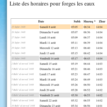
Liste des horaires pour forges les eaux
Date
Subh
Shuruq *
Zhur
Samedi 8 août
05:05
06:34
14:04
25 Safar 1448
Dimanche 9 août
05:07
06:36
14:04
26 Safar 1448
Lundi 10 août
05:09
06:37
14:04
27 Safar 1448
Mardi 11 août
05:11
06:39
14:04
28 Safar 1448
Mercredi 12 août
05:13
06:40
14:04
29 Safar 1448
Jeudi 13 août
05:15
06:42
14:04
30 Safar 1448
Vendredi 14 août
05:17
06:43
14:04
31 Safar 1448
Samedi 15 août
05:19
06:44
14:03
2 Rabi' al-awwal 1448
Dimanche 16 août
05:21
06:46
14:03
3 Rabi' al-awwal 1448
Lundi 17 août
05:23
06:47
14:03
4 Rabi' al-awwal 1448
Mardi 18 août
05:24
06:49
14:03
5 Rabi' al-awwal 1448
Mercredi 19 août
05:26
06:50
14:02
6 Rabi' al-awwal 1448
Jeudi 20 août
05:28
06:52
14:02
7 Rabi' al-awwal 1448
Vendredi 21 août
05:30
06:53
14:02
8 Rabi' al-awwal 1448
Samedi 22 août
05:32
06:55
14:02
9 Rabi' al-awwal 1448
Dimanche 23 août
05:34
06:56
14:01
10 Rabi' al-awwal 1448