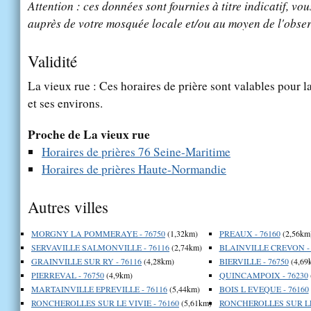
Attention : ces données sont fournies à titre indicatif, vou
auprès de votre mosquée locale et/ou au moyen de l'obser
Validité
La vieux rue : Ces horaires de prière sont valables pour l
et ses environs.
Proche de La vieux rue
Horaires de prières 76 Seine-Maritime
Horaires de prières Haute-Normandie
Autres villes
MORGNY LA POMMERAYE - 76750
(1,32km)
PREAUX - 76160
(2,56km
SERVAVILLE SALMONVILLE - 76116
(2,74km)
BLAINVILLE CREVON - 
GRAINVILLE SUR RY - 76116
(4,28km)
BIERVILLE - 76750
(4,69
PIERREVAL - 76750
(4,9km)
QUINCAMPOIX - 76230
MARTAINVILLE EPREVILLE - 76116
(5,44km)
BOIS L EVEQUE - 76160
RONCHEROLLES SUR LE VIVIE - 76160
(5,61km)
RONCHEROLLES SUR LE 