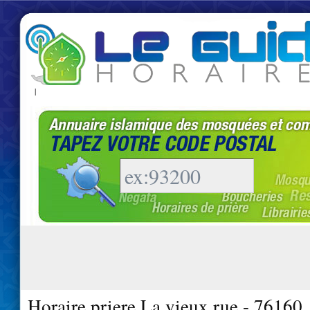
|
Horaire priere La vieux rue - 76160