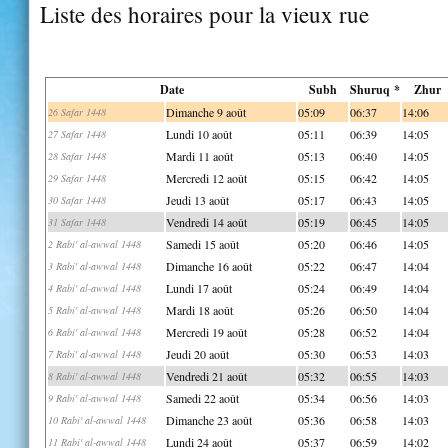
Liste des horaires pour la vieux rue
Date
Subh
Shuruq *
Zhur
Dimanche 9 août
05:09
06:37
14:06
26 Safar 1448
Lundi 10 août
05:11
06:39
14:05
27 Safar 1448
Mardi 11 août
05:13
06:40
14:05
28 Safar 1448
Mercredi 12 août
05:15
06:42
14:05
29 Safar 1448
Jeudi 13 août
05:17
06:43
14:05
30 Safar 1448
Vendredi 14 août
05:19
06:45
14:05
31 Safar 1448
Samedi 15 août
05:20
06:46
14:05
2 Rabi' al-awwal 1448
Dimanche 16 août
05:22
06:47
14:04
3 Rabi' al-awwal 1448
Lundi 17 août
05:24
06:49
14:04
4 Rabi' al-awwal 1448
Mardi 18 août
05:26
06:50
14:04
5 Rabi' al-awwal 1448
Mercredi 19 août
05:28
06:52
14:04
6 Rabi' al-awwal 1448
Jeudi 20 août
05:30
06:53
14:03
7 Rabi' al-awwal 1448
Vendredi 21 août
05:32
06:55
14:03
8 Rabi' al-awwal 1448
Samedi 22 août
05:34
06:56
14:03
9 Rabi' al-awwal 1448
Dimanche 23 août
05:36
06:58
14:03
10 Rabi' al-awwal 1448
Lundi 24 août
05:37
06:59
14:02
11 Rabi' al-awwal 1448