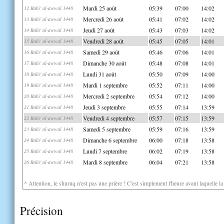
Mardi 25 août
05:39
07:00
14:02
12 Rabi' al-awwal 1448
Mercredi 26 août
05:41
07:02
14:02
13 Rabi' al-awwal 1448
Jeudi 27 août
05:43
07:03
14:02
14 Rabi' al-awwal 1448
Vendredi 28 août
05:45
07:05
14:01
15 Rabi' al-awwal 1448
Samedi 29 août
05:46
07:06
14:01
16 Rabi' al-awwal 1448
Dimanche 30 août
05:48
07:08
14:01
17 Rabi' al-awwal 1448
Lundi 31 août
05:50
07:09
14:00
18 Rabi' al-awwal 1448
Mardi 1 septembre
05:52
07:11
14:00
19 Rabi' al-awwal 1448
Mercredi 2 septembre
05:54
07:12
14:00
20 Rabi' al-awwal 1448
Jeudi 3 septembre
05:55
07:14
13:59
21 Rabi' al-awwal 1448
Vendredi 4 septembre
05:57
07:15
13:59
22 Rabi' al-awwal 1448
Samedi 5 septembre
05:59
07:16
13:59
23 Rabi' al-awwal 1448
Dimanche 6 septembre
06:00
07:18
13:58
24 Rabi' al-awwal 1448
Lundi 7 septembre
06:02
07:19
13:58
25 Rabi' al-awwal 1448
Mardi 8 septembre
06:04
07:21
13:58
26 Rabi' al-awwal 1448
* Attention, le shuruq n'est pas une prière ! C'est simplement l'heure avant laquelle l
Précision