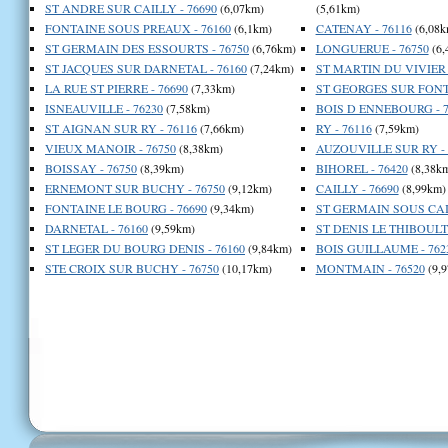
ST ANDRE SUR CAILLY - 76690
(6,07km)
(5,61km)
FONTAINE SOUS PREAUX - 76160
(6,1km)
CATENAY - 76116
(6,08k
ST GERMAIN DES ESSOURTS - 76750
(6,76km)
LONGUERUE - 76750
(6,
ST JACQUES SUR DARNETAL - 76160
(7,24km)
ST MARTIN DU VIVIER -
LA RUE ST PIERRE - 76690
(7,33km)
ST GEORGES SUR FONTA
ISNEAUVILLE - 76230
(7,58km)
BOIS D ENNEBOURG - 7
ST AIGNAN SUR RY - 76116
(7,66km)
RY - 76116
(7,59km)
VIEUX MANOIR - 76750
(8,38km)
AUZOUVILLE SUR RY - 
BOISSAY - 76750
(8,39km)
BIHOREL - 76420
(8,38k
ERNEMONT SUR BUCHY - 76750
(9,12km)
CAILLY - 76690
(8,99km)
FONTAINE LE BOURG - 76690
(9,34km)
ST GERMAIN SOUS CAIL
DARNETAL - 76160
(9,59km)
ST DENIS LE THIBOULT 
ST LEGER DU BOURG DENIS - 76160
(9,84km)
BOIS GUILLAUME - 762
STE CROIX SUR BUCHY - 76750
(10,17km)
MONTMAIN - 76520
(9,