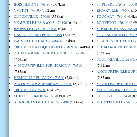
BOIS HIMONT - 76190
(5,07km)
ST PIERRE LAVIS - 7664
YVETOT - 76190
(5,52km)
RICARVILLE - 76640
(5,
CLIPONVILLE - 76640
(5,58km)
FOUCART - 76640
(6,4km
VEAUVILLE LES BAONS - 76190
(6,49km)
LOUVETOT - 76490
(6,6
BAONS LE COMTE - 76190
(6,86km)
STE MARIE DES CHAMPS
HAUTOT ST SULPICE - 76190
(7,21km)
ST CLAIR SUR LES MON
FAUVILLE EN CAUX - 76640
(7,33km)
ST AUBIN DE CRETOT - 
TROUVILLE ALLIQUERVILLE - 76210
(7,44km)
STE MARGUERITE SUR F
STE MARGUERITE SUR FAUVILLE - 76640
(7,63km)
(7,63km)
TOUFFREVILLE LA CORB
ANCOURTEVILLE SUR HERICOU - 76560
(7,81km)
(7,85km)
ANCOURTEVILLE SUR H
HERICOURT EN CAUX - 76560
(7,88km)
(7,85km)
AUZOUVILLE AUBERBOSC - 76640
(8,35km)
ST GILLES DE CRETOT -
TROUVILLE - 76210
(8,42km)
MAULEVRIER STE GERT
ECTOT LES BAONS - 76970
(9,07km)
THIOUVILLE - 76450
(8,
ST NICOLAS DE LA HAIE - 76490
(9,14km)
ETOUTTEVILLE - 76190