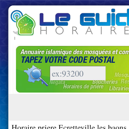
|
Horaire priere Ecretteville les baons