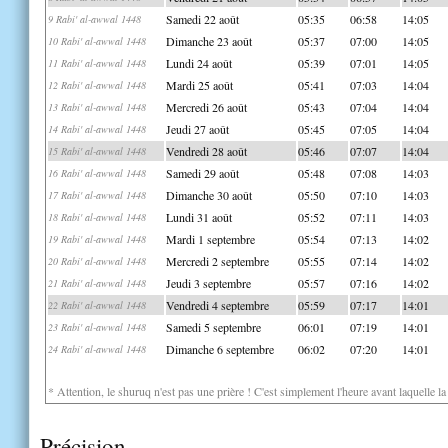
Samedi 22 août
05:35
06:58
14:05
9 Rabi' al-awwal 1448
Dimanche 23 août
05:37
07:00
14:05
10 Rabi' al-awwal 1448
Lundi 24 août
05:39
07:01
14:05
11 Rabi' al-awwal 1448
Mardi 25 août
05:41
07:03
14:04
12 Rabi' al-awwal 1448
Mercredi 26 août
05:43
07:04
14:04
13 Rabi' al-awwal 1448
Jeudi 27 août
05:45
07:05
14:04
14 Rabi' al-awwal 1448
Vendredi 28 août
05:46
07:07
14:04
15 Rabi' al-awwal 1448
Samedi 29 août
05:48
07:08
14:03
16 Rabi' al-awwal 1448
Dimanche 30 août
05:50
07:10
14:03
17 Rabi' al-awwal 1448
Lundi 31 août
05:52
07:11
14:03
18 Rabi' al-awwal 1448
Mardi 1 septembre
05:54
07:13
14:02
19 Rabi' al-awwal 1448
Mercredi 2 septembre
05:55
07:14
14:02
20 Rabi' al-awwal 1448
Jeudi 3 septembre
05:57
07:16
14:02
21 Rabi' al-awwal 1448
Vendredi 4 septembre
05:59
07:17
14:01
22 Rabi' al-awwal 1448
Samedi 5 septembre
06:01
07:19
14:01
23 Rabi' al-awwal 1448
Dimanche 6 septembre
06:02
07:20
14:01
24 Rabi' al-awwal 1448
* Attention, le shuruq n'est pas une prière ! C'est simplement l'heure avant laquelle l
Précision