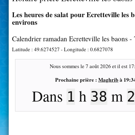
Les heures de salat pour Ecretteville les b
environs
Calendrier ramadan Ecretteville les baons -
Latitude :
49.6274527
- Longitude :
0.6827078
Nous sommes le
7 août 2026
et il est
17
Prochaine prière :
Maghrib
à
19:3
Dans
h
m
1
38