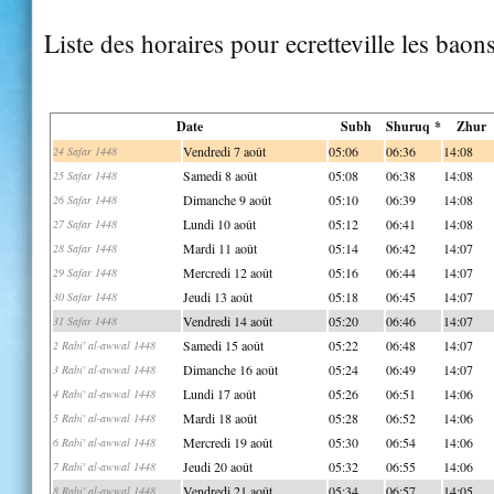
Liste des horaires pour ecretteville les baon
Date
Subh
Shuruq *
Zhur
Vendredi 7 août
05:06
06:36
14:08
24 Safar 1448
Samedi 8 août
05:08
06:38
14:08
25 Safar 1448
Dimanche 9 août
05:10
06:39
14:08
26 Safar 1448
Lundi 10 août
05:12
06:41
14:08
27 Safar 1448
Mardi 11 août
05:14
06:42
14:07
28 Safar 1448
Mercredi 12 août
05:16
06:44
14:07
29 Safar 1448
Jeudi 13 août
05:18
06:45
14:07
30 Safar 1448
Vendredi 14 août
05:20
06:46
14:07
31 Safar 1448
Samedi 15 août
05:22
06:48
14:07
2 Rabi' al-awwal 1448
Dimanche 16 août
05:24
06:49
14:07
3 Rabi' al-awwal 1448
Lundi 17 août
05:26
06:51
14:06
4 Rabi' al-awwal 1448
Mardi 18 août
05:28
06:52
14:06
5 Rabi' al-awwal 1448
Mercredi 19 août
05:30
06:54
14:06
6 Rabi' al-awwal 1448
Jeudi 20 août
05:32
06:55
14:06
7 Rabi' al-awwal 1448
Vendredi 21 août
05:34
06:57
14:05
8 Rabi' al-awwal 1448