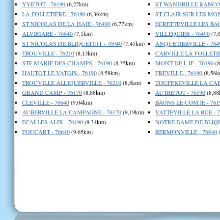
YVETOT - 76190
(6,27km)
ST WANDRILLE RANCON
LA FOLLETIERE - 76190
(6,36km)
ST CLAIR SUR LES MON
ST NICOLAS DE LA HAIE - 76490
(6,77km)
ECRETTEVILLE LES BAO
ALVIMARE - 76640
(7,1km)
VILLEQUIER - 76490
(7,
ST NICOLAS DE BLIQUETUIT - 76940
(7,45km)
ANQUETIERVILLE - 764
TROUVILLE - 76210
(8,13km)
CARVILLE LA FOLLETIE
STE MARIE DES CHAMPS - 76190
(8,35km)
MONT DE L IF - 76190
(8
HAUTOT LE VATOIS - 76190
(8,58km)
FREVILLE - 76190
(8,56k
TROUVILLE ALLIQUERVILLE - 76210
(8,8km)
TOUFFREVILLE LA CABL
GRAND CAMP - 76170
(8,88km)
AUTRETOT - 76190
(8,88
CLEVILLE - 76640
(9,04km)
BAONS LE COMTE - 761
AUBERVILLE LA CAMPAGNE - 76170
(9,19km)
VATTEVILLE LA RUE - 7
ECALLES ALIX - 76190
(9,34km)
NOTRE DAME DE BLIQUE
FOUCART - 76640
(9,65km)
BERMONVILLE - 76640
(