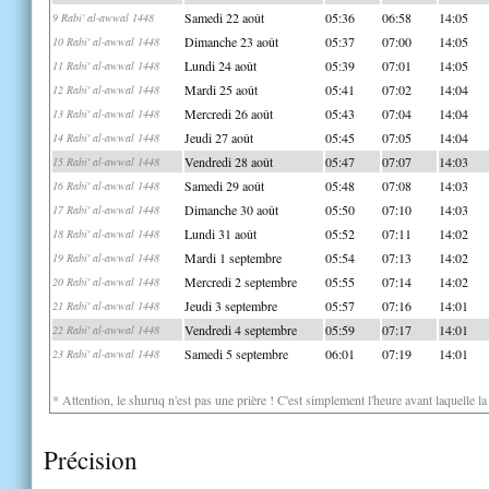
Samedi 22 août
05:36
06:58
14:05
9 Rabi' al-awwal 1448
Dimanche 23 août
05:37
07:00
14:05
10 Rabi' al-awwal 1448
Lundi 24 août
05:39
07:01
14:05
11 Rabi' al-awwal 1448
Mardi 25 août
05:41
07:02
14:04
12 Rabi' al-awwal 1448
Mercredi 26 août
05:43
07:04
14:04
13 Rabi' al-awwal 1448
Jeudi 27 août
05:45
07:05
14:04
14 Rabi' al-awwal 1448
Vendredi 28 août
05:47
07:07
14:03
15 Rabi' al-awwal 1448
Samedi 29 août
05:48
07:08
14:03
16 Rabi' al-awwal 1448
Dimanche 30 août
05:50
07:10
14:03
17 Rabi' al-awwal 1448
Lundi 31 août
05:52
07:11
14:02
18 Rabi' al-awwal 1448
Mardi 1 septembre
05:54
07:13
14:02
19 Rabi' al-awwal 1448
Mercredi 2 septembre
05:55
07:14
14:02
20 Rabi' al-awwal 1448
Jeudi 3 septembre
05:57
07:16
14:01
21 Rabi' al-awwal 1448
Vendredi 4 septembre
05:59
07:17
14:01
22 Rabi' al-awwal 1448
Samedi 5 septembre
06:01
07:19
14:01
23 Rabi' al-awwal 1448
* Attention, le shuruq n'est pas une prière ! C'est simplement l'heure avant laquelle l
Précision