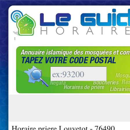
|
Horaire priere Louvetot - 76490