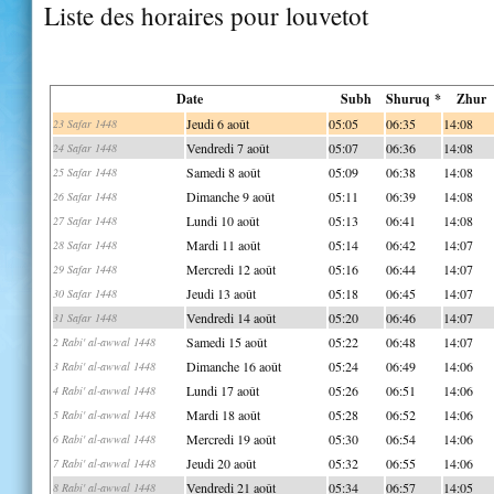
Liste des horaires pour louvetot
Date
Subh
Shuruq *
Zhur
Jeudi 6 août
05:05
06:35
14:08
23 Safar 1448
Vendredi 7 août
05:07
06:36
14:08
24 Safar 1448
Samedi 8 août
05:09
06:38
14:08
25 Safar 1448
Dimanche 9 août
05:11
06:39
14:08
26 Safar 1448
Lundi 10 août
05:13
06:41
14:08
27 Safar 1448
Mardi 11 août
05:14
06:42
14:07
28 Safar 1448
Mercredi 12 août
05:16
06:44
14:07
29 Safar 1448
Jeudi 13 août
05:18
06:45
14:07
30 Safar 1448
Vendredi 14 août
05:20
06:46
14:07
31 Safar 1448
Samedi 15 août
05:22
06:48
14:07
2 Rabi' al-awwal 1448
Dimanche 16 août
05:24
06:49
14:06
3 Rabi' al-awwal 1448
Lundi 17 août
05:26
06:51
14:06
4 Rabi' al-awwal 1448
Mardi 18 août
05:28
06:52
14:06
5 Rabi' al-awwal 1448
Mercredi 19 août
05:30
06:54
14:06
6 Rabi' al-awwal 1448
Jeudi 20 août
05:32
06:55
14:06
7 Rabi' al-awwal 1448
Vendredi 21 août
05:34
06:57
14:05
8 Rabi' al-awwal 1448