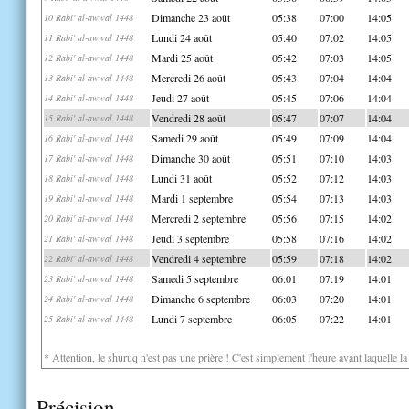
Dimanche 23 août
05:38
07:00
14:05
10 Rabi' al-awwal 1448
Lundi 24 août
05:40
07:02
14:05
11 Rabi' al-awwal 1448
Mardi 25 août
05:42
07:03
14:05
12 Rabi' al-awwal 1448
Mercredi 26 août
05:43
07:04
14:04
13 Rabi' al-awwal 1448
Jeudi 27 août
05:45
07:06
14:04
14 Rabi' al-awwal 1448
Vendredi 28 août
05:47
07:07
14:04
15 Rabi' al-awwal 1448
Samedi 29 août
05:49
07:09
14:04
16 Rabi' al-awwal 1448
Dimanche 30 août
05:51
07:10
14:03
17 Rabi' al-awwal 1448
Lundi 31 août
05:52
07:12
14:03
18 Rabi' al-awwal 1448
Mardi 1 septembre
05:54
07:13
14:03
19 Rabi' al-awwal 1448
Mercredi 2 septembre
05:56
07:15
14:02
20 Rabi' al-awwal 1448
Jeudi 3 septembre
05:58
07:16
14:02
21 Rabi' al-awwal 1448
Vendredi 4 septembre
05:59
07:18
14:02
22 Rabi' al-awwal 1448
Samedi 5 septembre
06:01
07:19
14:01
23 Rabi' al-awwal 1448
Dimanche 6 septembre
06:03
07:20
14:01
24 Rabi' al-awwal 1448
Lundi 7 septembre
06:05
07:22
14:01
25 Rabi' al-awwal 1448
* Attention, le shuruq n'est pas une prière ! C'est simplement l'heure avant laquelle l
Précision