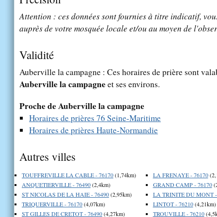
Attention : ces données sont fournies à titre indicatif, vou
auprès de votre mosquée locale et/ou au moyen de l'obser
Validité
Auberville la campagne : Ces horaires de prière sont valab
Auberville la campagne
et ses environs.
Proche de Auberville la campagne
Horaires de prières 76 Seine-Maritime
Horaires de prières Haute-Normandie
Autres villes
TOUFFREVILLE LA CABLE - 76170
(1,74km)
LA FRENAYE - 76170
(2,
ANQUETIERVILLE - 76490
(2,4km)
GRAND CAMP - 76170
(
ST NICOLAS DE LA HAIE - 76490
(2,95km)
LA TRINITE DU MONT -
TRIQUERVILLE - 76170
(4,07km)
LINTOT - 76210
(4,21km)
ST GILLES DE CRETOT - 76490
(4,27km)
TROUVILLE - 76210
(4,5