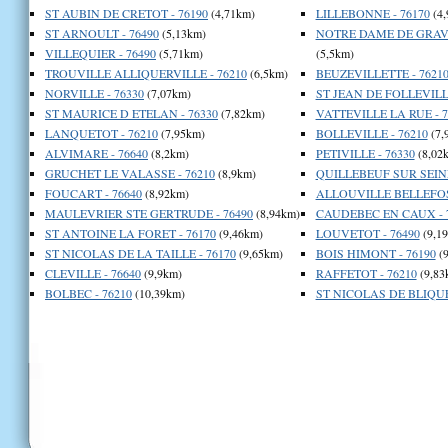
ST AUBIN DE CRETOT - 76190
(4,71km)
LILLEBONNE - 76170
(4,
ST ARNOULT - 76490
(5,13km)
NOTRE DAME DE GRAV
VILLEQUIER - 76490
(5,71km)
(5,5km)
TROUVILLE ALLIQUERVILLE - 76210
(6,5km)
BEUZEVILLETTE - 7621
NORVILLE - 76330
(7,07km)
ST JEAN DE FOLLEVILLE
ST MAURICE D ETELAN - 76330
(7,82km)
VATTEVILLE LA RUE - 7
LANQUETOT - 76210
(7,95km)
BOLLEVILLE - 76210
(7,
ALVIMARE - 76640
(8,2km)
PETIVILLE - 76330
(8,02
GRUCHET LE VALASSE - 76210
(8,9km)
QUILLEBEUF SUR SEINE
FOUCART - 76640
(8,92km)
ALLOUVILLE BELLEFOSS
MAULEVRIER STE GERTRUDE - 76490
(8,94km)
CAUDEBEC EN CAUX - 
ST ANTOINE LA FORET - 76170
(9,46km)
LOUVETOT - 76490
(9,1
ST NICOLAS DE LA TAILLE - 76170
(9,65km)
BOIS HIMONT - 76190
(9
CLEVILLE - 76640
(9,9km)
RAFFETOT - 76210
(9,83
BOLBEC - 76210
(10,39km)
ST NICOLAS DE BLIQUE