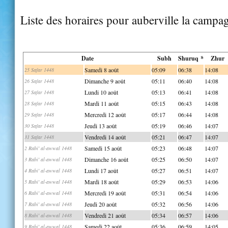
Liste des horaires pour auberville la campa
Date
Subh
Shuruq *
Zhur
Samedi 8 août
05:09
06:38
14:08
25 Safar 1448
Dimanche 9 août
05:11
06:40
14:08
26 Safar 1448
Lundi 10 août
05:13
06:41
14:08
27 Safar 1448
Mardi 11 août
05:15
06:43
14:08
28 Safar 1448
Mercredi 12 août
05:17
06:44
14:08
29 Safar 1448
Jeudi 13 août
05:19
06:46
14:07
30 Safar 1448
Vendredi 14 août
05:21
06:47
14:07
31 Safar 1448
Samedi 15 août
05:23
06:48
14:07
2 Rabi' al-awwal 1448
Dimanche 16 août
05:25
06:50
14:07
3 Rabi' al-awwal 1448
Lundi 17 août
05:27
06:51
14:07
4 Rabi' al-awwal 1448
Mardi 18 août
05:29
06:53
14:06
5 Rabi' al-awwal 1448
Mercredi 19 août
05:31
06:54
14:06
6 Rabi' al-awwal 1448
Jeudi 20 août
05:32
06:56
14:06
7 Rabi' al-awwal 1448
Vendredi 21 août
05:34
06:57
14:06
8 Rabi' al-awwal 1448
Samedi 22 août
05:36
06:59
14:05
9 Rabi' al-awwal 1448