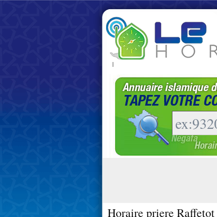
|
Horaire priere Raffetot