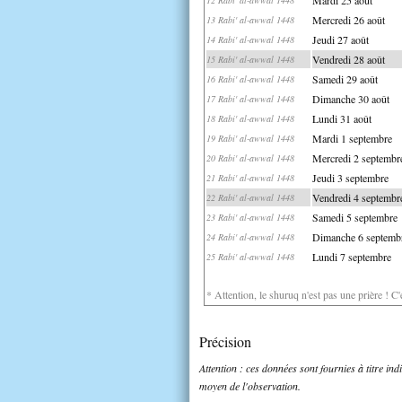
Mercredi 26 août
13 Rabi' al-awwal 1448
Jeudi 27 août
14 Rabi' al-awwal 1448
Vendredi 28 août
15 Rabi' al-awwal 1448
Samedi 29 août
16 Rabi' al-awwal 1448
Dimanche 30 août
17 Rabi' al-awwal 1448
Lundi 31 août
18 Rabi' al-awwal 1448
Mardi 1 septembre
19 Rabi' al-awwal 1448
Mercredi 2 septembr
20 Rabi' al-awwal 1448
Jeudi 3 septembre
21 Rabi' al-awwal 1448
Vendredi 4 septembr
22 Rabi' al-awwal 1448
Samedi 5 septembre
23 Rabi' al-awwal 1448
Dimanche 6 septemb
24 Rabi' al-awwal 1448
Lundi 7 septembre
25 Rabi' al-awwal 1448
* Attention, le shuruq n'est pas une prière ! C
Précision
Attention : ces données sont fournies à titre in
moyen de l'observation.