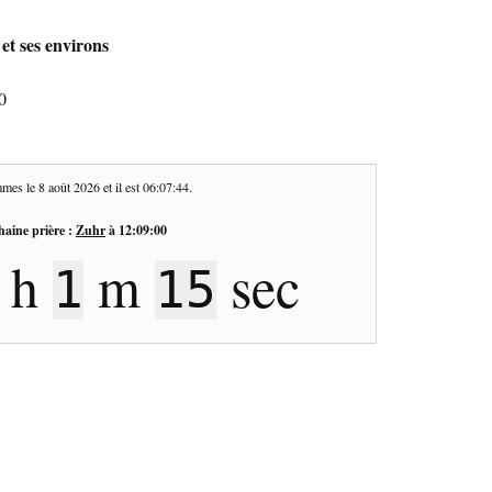
et ses environs
0
mes le
8 août 2026
et il est
06:07:45
.
haine prière :
Zuhr
à
12:09:00
h
m
sec
1
14