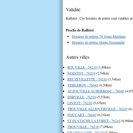
Validité
Raffetot : Ces horaires de prière sont valables po
Proche de Raffetot
Horaires de prières 76 Seine-Maritime
Horaires de prières Haute-Normandie
Autres villes
ROUVILLE - 76210
(1,89km)
NOINTOT - 76210
(2,54km)
BEUZEVILLETTE - 76210
(3,54km)
YEBLERON - 76640
(4,26km)
AUZOUVILLE AUBERBOSC - 76640
(4,87
MIRVILLE - 76210
(5,27km)
LINTOT - 76210
(5,67km)
TROUVILLE ALLIQUERVILLE - 76210
(6,
FOUCART - 76640
(6,31km)
ST EUSTACHE LA FORET - 76210
(6,96km
TROUVILLE - 76210
(7,09km)
GRAND CAMP - 76170
(7,39km)