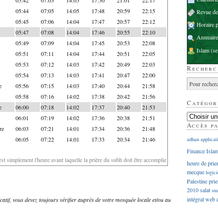
05:44
07:05
14:05
17:48
20:59
22:15
Revue d
05:45
07:06
14:04
17:47
20:57
22:12
Horaire p
05:47
07:08
14:04
17:46
20:55
22:10
Annuaire
05:49
07:09
14:04
17:45
20:53
22:08
Islam
(se
05:51
07:11
14:04
17:44
20:51
22:05
05:53
07:12
14:03
17:42
20:49
22:03
Recherc
05:54
07:13
14:03
17:41
20:47
22:00
e
05:56
07:15
14:03
17:40
20:44
21:58
05:58
07:16
14:02
17:38
20:42
21:56
Catégor
e
06:00
07:18
14:02
17:37
20:40
21:53
06:01
07:19
14:02
17:36
20:38
21:51
Accès p
re
06:03
07:21
14:01
17:34
20:36
21:48
06:05
07:22
14:01
17:33
20:34
21:46
adhan
applicat
Finance Isla
'est simplement l'heure avant laquelle la prière du subh doit être accomplie
heure de prie
mecque
logici
Palestine
prie
2010
salat
sm
intégral
web
dicatif, vous devez toujours vérifier auprès de votre mosquée locale et/ou au