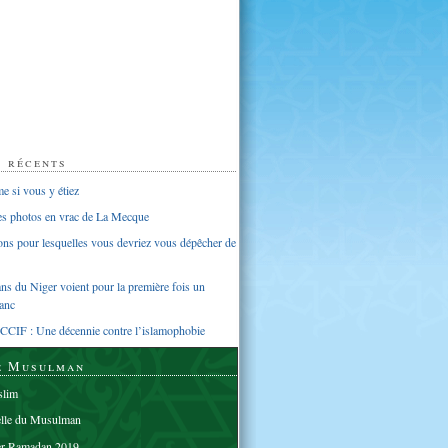
s récents
 si vous y étiez
ues photos en vrac de La Mecque
sons pour lesquelles vous devriez vous dépêcher de
s du Niger voient pour la première fois un
anc
CCIF : Une décennie contre l’islamophobie
e Musulman
lim
elle du Musulman
er Ramadan 2019