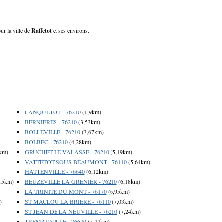
ur la ville de
Raffetot
et ses environs.
LANQUETOT - 76210
(1,9km)
BERNIERES - 76210
(3,53km)
BOLLEVILLE - 76210
(3,67km)
BOLBEC - 76210
(4,28km)
km)
GRUCHET LE VALASSE - 76210
(5,19km)
VATTETOT SOUS BEAUMONT - 76110
(5,64km)
HATTENVILLE - 76640
(6,12km)
15km)
BEUZEVILLE LA GRENIER - 76210
(6,18km)
LA TRINITE DU MONT - 76170
(6,95km)
)
ST MACLOU LA BRIERE - 76110
(7,03km)
ST JEAN DE LA NEUVILLE - 76210
(7,24km)
TREMAUVILLE - 76640
(7,44km)