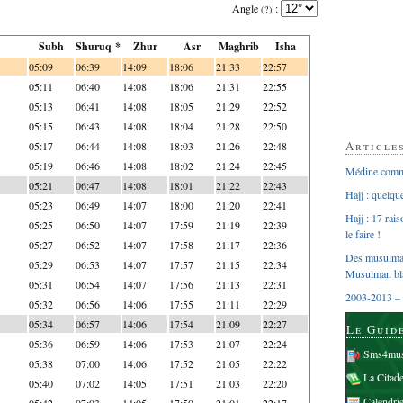
Angle
:
(?)
Subh
Shuruq *
Zhur
Asr
Maghrib
Isha
05:09
06:39
14:09
18:06
21:33
22:57
05:11
06:40
14:08
18:06
21:31
22:55
05:13
06:41
14:08
18:05
21:29
22:52
05:15
06:43
14:08
18:04
21:28
22:50
Article
05:17
06:44
14:08
18:03
21:26
22:48
05:19
06:46
14:08
18:02
21:24
22:45
Médine comme
05:21
06:47
14:08
18:01
21:22
22:43
Hajj : quelq
05:23
06:49
14:07
18:00
21:20
22:41
Hajj : 17 rai
05:25
06:50
14:07
17:59
21:19
22:39
le faire !
05:27
06:52
14:07
17:58
21:17
22:36
Des musulman
05:29
06:53
14:07
17:57
21:15
22:34
Musulman bl
05:31
06:54
14:07
17:56
21:13
22:31
2003-2013 – 
05:32
06:56
14:06
17:55
21:11
22:29
05:34
06:57
14:06
17:54
21:09
22:27
Le Guid
05:36
06:59
14:06
17:53
21:07
22:24
Sms4mus
05:38
07:00
14:06
17:52
21:05
22:22
La Citad
05:40
07:02
14:05
17:51
21:03
22:20
Calendri
05:42
07:03
14:05
17:50
21:01
22:17