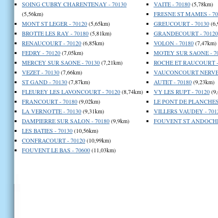
SOING CUBRY CHARENTENAY - 70130
VAITE - 70180
(5,78km)
(5,56km)
FRESNE ST MAMES - 70
MONT ST LEGER - 70120
(5,65km)
GREUCOURT - 70130
(6,
BROTTE LES RAY - 70180
(5,81km)
GRANDECOURT - 70120
RENAUCOURT - 70120
(6,85km)
VOLON - 70180
(7,47km)
FEDRY - 70120
(7,05km)
MOTEY SUR SAONE - 7
MERCEY SUR SAONE - 70130
(7,21km)
ROCHE ET RAUCOURT -
VEZET - 70130
(7,66km)
VAUCONCOURT NERVEZ
ST GAND - 70130
(7,87km)
AUTET - 70180
(9,23km)
FLEUREY LES LAVONCOURT - 70120
(8,74km)
VY LES RUPT - 70120
(9
FRANCOURT - 70180
(9,02km)
LE PONT DE PLANCHES 
LA VERNOTTE - 70130
(9,31km)
VILLERS VAUDEY - 701
DAMPIERRE SUR SALON - 70180
(9,9km)
FOUVENT ST ANDOCHE 
LES BATIES - 70130
(10,56km)
CONFRACOURT - 70120
(10,99km)
FOUVENT LE BAS - 70600
(11,03km)