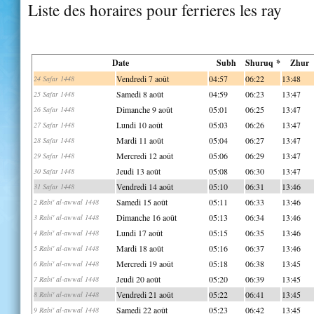
Liste des horaires pour ferrieres les ray
Date
Subh
Shuruq *
Zhur
Vendredi 7 août
04:57
06:22
13:48
24 Safar 1448
Samedi 8 août
04:59
06:23
13:47
25 Safar 1448
Dimanche 9 août
05:01
06:25
13:47
26 Safar 1448
Lundi 10 août
05:03
06:26
13:47
27 Safar 1448
Mardi 11 août
05:04
06:27
13:47
28 Safar 1448
Mercredi 12 août
05:06
06:29
13:47
29 Safar 1448
Jeudi 13 août
05:08
06:30
13:47
30 Safar 1448
Vendredi 14 août
05:10
06:31
13:46
31 Safar 1448
Samedi 15 août
05:11
06:33
13:46
2 Rabi' al-awwal 1448
Dimanche 16 août
05:13
06:34
13:46
3 Rabi' al-awwal 1448
Lundi 17 août
05:15
06:35
13:46
4 Rabi' al-awwal 1448
Mardi 18 août
05:16
06:37
13:46
5 Rabi' al-awwal 1448
Mercredi 19 août
05:18
06:38
13:45
6 Rabi' al-awwal 1448
Jeudi 20 août
05:20
06:39
13:45
7 Rabi' al-awwal 1448
Vendredi 21 août
05:22
06:41
13:45
8 Rabi' al-awwal 1448
Samedi 22 août
05:23
06:42
13:45
9 Rabi' al-awwal 1448