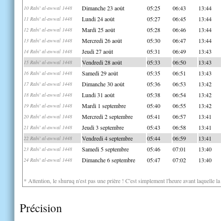
Dimanche 23 août
05:25
06:43
13:44
10 Rabi' al-awwal 1448
Lundi 24 août
05:27
06:45
13:44
11 Rabi' al-awwal 1448
Mardi 25 août
05:28
06:46
13:44
12 Rabi' al-awwal 1448
Mercredi 26 août
05:30
06:47
13:44
13 Rabi' al-awwal 1448
Jeudi 27 août
05:31
06:49
13:43
14 Rabi' al-awwal 1448
Vendredi 28 août
05:33
06:50
13:43
15 Rabi' al-awwal 1448
Samedi 29 août
05:35
06:51
13:43
16 Rabi' al-awwal 1448
Dimanche 30 août
05:36
06:53
13:42
17 Rabi' al-awwal 1448
Lundi 31 août
05:38
06:54
13:42
18 Rabi' al-awwal 1448
Mardi 1 septembre
05:40
06:55
13:42
19 Rabi' al-awwal 1448
Mercredi 2 septembre
05:41
06:57
13:41
20 Rabi' al-awwal 1448
Jeudi 3 septembre
05:43
06:58
13:41
21 Rabi' al-awwal 1448
Vendredi 4 septembre
05:44
06:59
13:41
22 Rabi' al-awwal 1448
Samedi 5 septembre
05:46
07:01
13:40
23 Rabi' al-awwal 1448
Dimanche 6 septembre
05:47
07:02
13:40
24 Rabi' al-awwal 1448
* Attention, le shuruq n'est pas une prière ! C'est simplement l'heure avant laquelle l
Précision