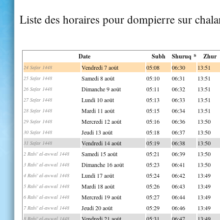
Liste des horaires pour dompierre sur chal
Date
Subh
Shuruq *
Zhur
Vendredi 7 août
05:08
06:30
13:51
24 Safar 1448
Samedi 8 août
05:10
06:31
13:51
25 Safar 1448
Dimanche 9 août
05:11
06:32
13:51
26 Safar 1448
Lundi 10 août
05:13
06:33
13:51
27 Safar 1448
Mardi 11 août
05:15
06:34
13:51
28 Safar 1448
Mercredi 12 août
05:16
06:36
13:50
29 Safar 1448
Jeudi 13 août
05:18
06:37
13:50
30 Safar 1448
Vendredi 14 août
05:19
06:38
13:50
31 Safar 1448
Samedi 15 août
05:21
06:39
13:50
2 Rabi' al-awwal 1448
Dimanche 16 août
05:23
06:41
13:50
3 Rabi' al-awwal 1448
Lundi 17 août
05:24
06:42
13:49
4 Rabi' al-awwal 1448
Mardi 18 août
05:26
06:43
13:49
5 Rabi' al-awwal 1448
Mercredi 19 août
05:27
06:44
13:49
6 Rabi' al-awwal 1448
Jeudi 20 août
05:29
06:46
13:49
7 Rabi' al-awwal 1448
Vendredi 21 août
05:31
06:47
13:49
8 Rabi' al-awwal 1448