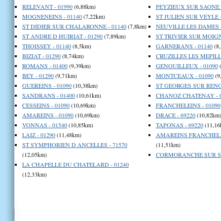
RELEVANT - 01990
(6,88km)
PEYZIEUX SUR SAONE -
MOGNENEINS - 01140
(7,22km)
ST JULIEN SUR VEYLE -
ST DIDIER SUR CHALARONNE - 01140
(7,8km)
NEUVILLE LES DAMES -
ST ANDRE D HUIRIAT - 01290
(7,89km)
ST TRIVIER SUR MOIGN
THOISSEY - 01140
(8,5km)
GARNERANS - 01140
(8
BIZIAT - 01290
(8,74km)
CRUZILLES LES MEPILLA
ROMANS - 01400
(9,39km)
GENOUILLEUX - 01090
(
BEY - 01290
(9,71km)
MONTCEAUX - 01090
(9
GUEREINS - 01090
(10,38km)
ST GEORGES SUR RENON
SANDRANS - 01400
(10,61km)
CHANOZ CHATENAY - 0
CESSEINS - 01090
(10,69km)
FRANCHELEINS - 01090
AMAREINS - 01090
(10,69km)
DRACE - 69220
(10,82km
VONNAS - 01540
(10,85km)
TAPONAS - 69220
(11,16
LAIZ - 01290
(11,48km)
AMAREINS FRANCHELEI
ST SYMPHORIEN D ANCELLES - 71570
(11,51km)
(12,05km)
CORMORANCHE SUR SA
LA CHAPELLE DU CHATELARD - 01240
(12,33km)