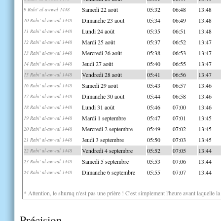
Samedi 22 août
05:32
06:48
13:48
9 Rabi' al-awwal 1448
Dimanche 23 août
05:34
06:49
13:48
10 Rabi' al-awwal 1448
Lundi 24 août
05:35
06:51
13:48
11 Rabi' al-awwal 1448
Mardi 25 août
05:37
06:52
13:47
12 Rabi' al-awwal 1448
Mercredi 26 août
05:38
06:53
13:47
13 Rabi' al-awwal 1448
Jeudi 27 août
05:40
06:55
13:47
14 Rabi' al-awwal 1448
Vendredi 28 août
05:41
06:56
13:47
15 Rabi' al-awwal 1448
Samedi 29 août
05:43
06:57
13:46
16 Rabi' al-awwal 1448
Dimanche 30 août
05:44
06:58
13:46
17 Rabi' al-awwal 1448
Lundi 31 août
05:46
07:00
13:46
18 Rabi' al-awwal 1448
Mardi 1 septembre
05:47
07:01
13:45
19 Rabi' al-awwal 1448
Mercredi 2 septembre
05:49
07:02
13:45
20 Rabi' al-awwal 1448
Jeudi 3 septembre
05:50
07:03
13:45
21 Rabi' al-awwal 1448
Vendredi 4 septembre
05:52
07:05
13:44
22 Rabi' al-awwal 1448
Samedi 5 septembre
05:53
07:06
13:44
23 Rabi' al-awwal 1448
Dimanche 6 septembre
05:55
07:07
13:44
24 Rabi' al-awwal 1448
* Attention, le shuruq n'est pas une prière ! C'est simplement l'heure avant laquelle l
Précision