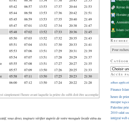
05:42
06:57
13:53
17:37
20:44
21:53
Revue d
05:44
06:58
13:53
17:36
20:42
21:51
Horaire p
05:45
06:59
13:53
17:35
20:40
21:49
Annuaire
05:47
07:01
13:52
17:34
20:38
21:47
Islam
(se
05:48
07:02
13:52
17:33
20:36
21:45
05:50
07:03
13:52
17:32
20:35
21:43
Recherc
05:51
07:04
13:51
17:30
20:33
21:41
05:53
07:06
13:51
17:29
20:31
21:39
05:54
07:07
13:51
17:28
20:29
21:37
Catégor
re
05:55
07:08
13:51
17:27
20:27
21:35
05:57
07:09
13:50
17:26
20:25
21:33
Accès p
re
05:58
07:11
13:50
17:25
20:23
21:30
06:00
07:12
13:50
17:24
20:22
21:28
adhan
applicat
Finance Isla
'est simplement l'heure avant laquelle la prière du subh doit être accomplie
heure de prie
mecque
logici
Palestine
prie
2010
salat
sm
intégral
web
dicatif, vous devez toujours vérifier auprès de votre mosquée locale et/ou au