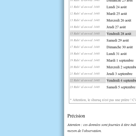
Lundi 24 août
11 Rabi' al-awwal 1448
Mardi 25 août
12 Rabi' al-awwal 1448
Mercredi 26 août
13 Rabi' al-awwal 1448
Jeudi 27 août
14 Rabi' al-awwal 1448
Vendredi 28 août
15 Rabi' al-awwal 1448
Samedi 29 août
16 Rabi' al-awwal 1448
Dimanche 30 août
17 Rabi' al-awwal 1448
Lundi 31 août
18 Rabi' al-awwal 1448
Mardi 1 septembre
19 Rabi' al-awwal 1448
Mercredi 2 septemb
20 Rabi' al-awwal 1448
Jeudi 3 septembre
21 Rabi' al-awwal 1448
Vendredi 4 septemb
22 Rabi' al-awwal 1448
Samedi 5 septembre
23 Rabi' al-awwal 1448
* Attention, le shuruq n'est pas une prière ! C
Précision
Attention : ces données sont fournies à titre in
moyen de l'observation.