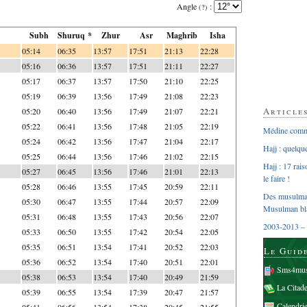
Angle
:
(?)
Subh
Shuruq *
Zhur
Asr
Maghrib
Isha
05:14
06:35
13:57
17:51
21:13
22:28
05:16
06:36
13:57
17:51
21:11
22:27
05:17
06:37
13:57
17:50
21:10
22:25
05:19
06:39
13:56
17:49
21:08
22:23
Article
05:20
06:40
13:56
17:49
21:07
22:21
05:22
06:41
13:56
17:48
21:05
22:19
Médine comme
05:24
06:42
13:56
17:47
21:04
22:17
Hajj : quelq
05:25
06:44
13:56
17:46
21:02
22:15
Hajj : 17 rai
05:27
06:45
13:56
17:46
21:01
22:13
le faire !
05:28
06:46
13:55
17:45
20:59
22:11
Des musulman
05:30
06:47
13:55
17:44
20:57
22:09
Musulman bl
05:31
06:48
13:55
17:43
20:56
22:07
2003-2013 – 
05:33
06:50
13:55
17:42
20:54
22:05
05:35
06:51
13:54
17:41
20:52
22:03
Le Guid
05:36
06:52
13:54
17:40
20:51
22:01
Sms4mus
05:38
06:53
13:54
17:40
20:49
21:59
La Citad
05:39
06:55
13:54
17:39
20:47
21:57
Calendri
05:41
06:56
13:54
17:38
20:45
21:55