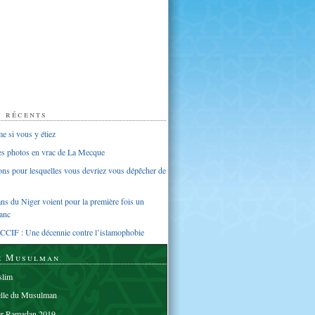
s récents
 si vous y étiez
ues photos en vrac de La Mecque
sons pour lesquelles vous devriez vous dépêcher de
s du Niger voient pour la première fois un
anc
CCIF : Une décennie contre l’islamophobie
e Musulman
lim
elle du Musulman
er Ramadan 2019