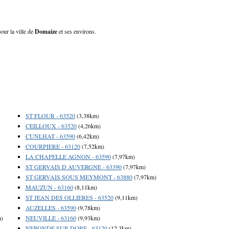
our la ville de
Domaize
et ses environs.
ST FLOUR - 63520
(3,38km)
CEILLOUX - 63520
(4,26km)
CUNLHAT - 63590
(6,42km)
COURPIERE - 63120
(7,52km)
LA CHAPELLE AGNON - 63590
(7,97km)
ST GERVAIS D AUVERGNE - 63390
(7,97km)
ST GERVAIS SOUS MEYMONT - 63880
(7,97km)
MAUZUN - 63160
(8,11km)
ST JEAN DES OLLIERES - 63520
(9,11km)
AUZELLES - 63590
(9,78km)
m)
NEUVILLE - 63160
(9,93km)
NERONDE SUR DORE - 63120
(12,3km)