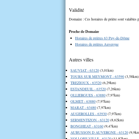
Validité
Domaize : Ces horaires de prière sont valables p
Proche de Domaize
Horaires de prières 63 Puy-de-Dôme
Horaires de prières Auvergne
Autres villes
SAUVIAT - 63120
(3,01km)
TOURS SUR MEYMONT - 63590
(3,58km)
TREZIOUX - 63520
(6,29km)
ESTANDEUIL - 63520
(7,26km)
OLLIERGUES - 63880
(7,97km)
OLMET - 63880
(7,97km)
MARAT - 63480
(7,97km)
AUGEROLLES - 63930
(7,97km)
SERMENTIZON - 63120
(8,62km)
BONGHEAT - 63160
(9,47km)
AUBUSSON D AUVERGNE - 63120
(9,9k
VOLLORE VILLE - 63120
(11,82km)