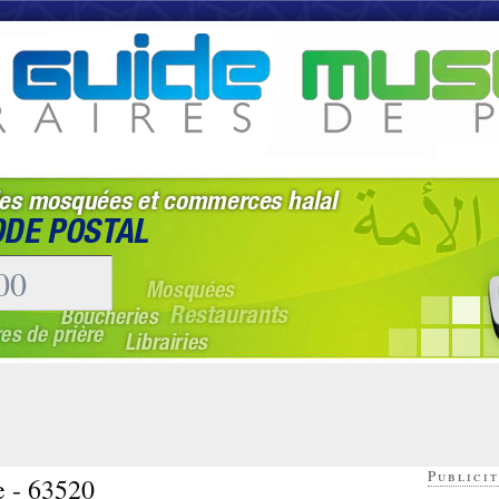
Publicit
e - 63520