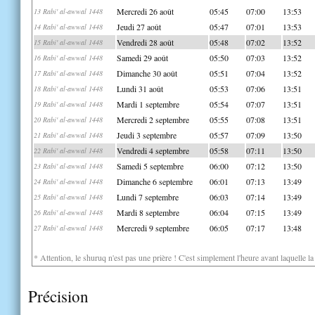
Mercredi 26 août
05:45
07:00
13:53
13 Rabi' al-awwal 1448
Jeudi 27 août
05:47
07:01
13:53
14 Rabi' al-awwal 1448
Vendredi 28 août
05:48
07:02
13:52
15 Rabi' al-awwal 1448
Samedi 29 août
05:50
07:03
13:52
16 Rabi' al-awwal 1448
Dimanche 30 août
05:51
07:04
13:52
17 Rabi' al-awwal 1448
Lundi 31 août
05:53
07:06
13:51
18 Rabi' al-awwal 1448
Mardi 1 septembre
05:54
07:07
13:51
19 Rabi' al-awwal 1448
Mercredi 2 septembre
05:55
07:08
13:51
20 Rabi' al-awwal 1448
Jeudi 3 septembre
05:57
07:09
13:50
21 Rabi' al-awwal 1448
Vendredi 4 septembre
05:58
07:11
13:50
22 Rabi' al-awwal 1448
Samedi 5 septembre
06:00
07:12
13:50
23 Rabi' al-awwal 1448
Dimanche 6 septembre
06:01
07:13
13:49
24 Rabi' al-awwal 1448
Lundi 7 septembre
06:03
07:14
13:49
25 Rabi' al-awwal 1448
Mardi 8 septembre
06:04
07:15
13:49
26 Rabi' al-awwal 1448
Mercredi 9 septembre
06:05
07:17
13:48
27 Rabi' al-awwal 1448
* Attention, le shuruq n'est pas une prière ! C'est simplement l'heure avant laquelle l
Précision