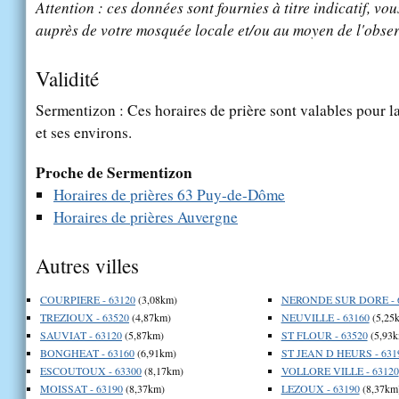
Attention : ces données sont fournies à titre indicatif, vou
auprès de votre mosquée locale et/ou au moyen de l'obser
Validité
Sermentizon : Ces horaires de prière sont valables pour la
et ses environs.
Proche de Sermentizon
Horaires de prières 63 Puy-de-Dôme
Horaires de prières Auvergne
Autres villes
COURPIERE - 63120
(3,08km)
NERONDE SUR DORE - 
TREZIOUX - 63520
(4,87km)
NEUVILLE - 63160
(5,25
SAUVIAT - 63120
(5,87km)
ST FLOUR - 63520
(5,93k
BONGHEAT - 63160
(6,91km)
ST JEAN D HEURS - 631
ESCOUTOUX - 63300
(8,17km)
VOLLORE VILLE - 63120
MOISSAT - 63190
(8,37km)
LEZOUX - 63190
(8,37km