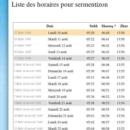
Liste des horaires pour sermentizon
Date
Subh
Shuruq *
Zhur
Lundi 10 août
05:20
06:40
13:56
27 Safar 1448
Mardi 11 août
05:22
06:41
13:56
28 Safar 1448
Mercredi 12 août
05:23
06:42
13:56
29 Safar 1448
Jeudi 13 août
05:25
06:43
13:56
30 Safar 1448
Vendredi 14 août
05:27
06:45
13:56
31 Safar 1448
Samedi 15 août
05:28
06:46
13:55
2 Rabi' al-awwal 1448
Dimanche 16 août
05:30
06:47
13:55
3 Rabi' al-awwal 1448
Lundi 17 août
05:31
06:48
13:55
4 Rabi' al-awwal 1448
Mardi 18 août
05:33
06:50
13:55
5 Rabi' al-awwal 1448
Mercredi 19 août
05:34
06:51
13:55
6 Rabi' al-awwal 1448
Jeudi 20 août
05:36
06:52
13:54
7 Rabi' al-awwal 1448
Vendredi 21 août
05:38
06:53
13:54
8 Rabi' al-awwal 1448
Samedi 22 août
05:39
06:55
13:54
9 Rabi' al-awwal 1448
Dimanche 23 août
05:41
06:56
13:54
10 Rabi' al-awwal 1448
Lundi 24 août
05:42
06:57
13:53
11 Rabi' al-awwal 1448
Mardi 25 août
05:44
06:58
13:53
12 Rabi' al-awwal 1448