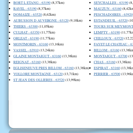
BORT L ETANG - 63190
(8,37km)
SEYCHALLES - 63190
(8
RAVEL - 63190
(8,37km)
MAUZUN - 63160
(8,42k
DOMAIZE - 63520
(8,62km)
PESCHADOIRES - 63920
AUBUSSON D AUVERGNE - 63120
(9,18km)
ESTANDEUIL - 63520
(10
THIERS - 63300
(11,05km)
TOURS SUR MEYMONT -
CULHAT - 63350
(11,77km)
LEMPTY - 63190
(11,77k
ORLEAT - 63190
(11,77km)
CEILLOUX - 63520
(12,2
MONTMORIN - 63160
(13,16km)
FAYET LE CHATEAU - 6
VASSEL - 63910
(13,24km)
BILLOM - 63160
(13,38k
GLAINE MONTAIGUT - 63160
(13,38km)
MONTAIGUT - 63700
(13
REIGNAT - 63160
(13,38km)
CHAS - 63160
(13,38km)
EGLISENEUVE PRES BILLOM - 63160
(13,38km)
ESPIRAT - 63160
(13,38k
VOLLORE MONTAGNE - 63120
(13,71km)
PERRIER - 63500
(13,96k
ST JEAN DES OLLIERES - 63520
(13,99km)