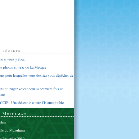
s récents
 si vous y étiez
ues photos en vrac de La Mecque
sons pour lesquelles vous devriez vous dépêcher de
s du Niger voient pour la première fois un
anc
CCIF : Une décennie contre l’islamophobie
e Musulman
lim
elle du Musulman
er Ramadan 2019