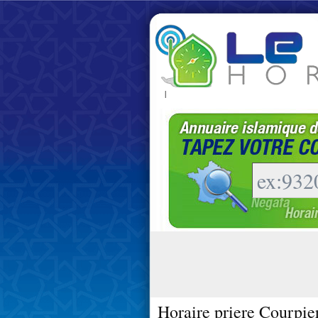
|
Horaire priere Courpie