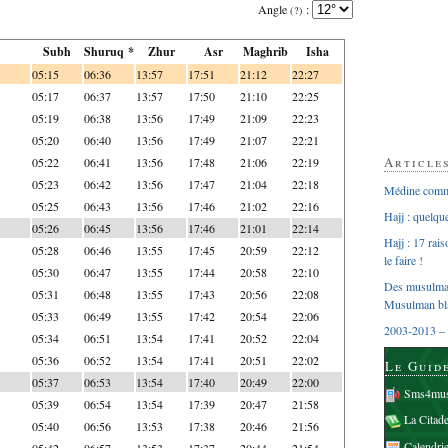
Angle
:
(?)
Subh
Shuruq *
Zhur
Asr
Maghrib
Isha
05:15
06:36
13:57
17:51
21:12
22:27
05:17
06:37
13:57
17:50
21:10
22:25
05:19
06:38
13:56
17:49
21:09
22:23
05:20
06:40
13:56
17:49
21:07
22:21
Article
05:22
06:41
13:56
17:48
21:06
22:19
05:23
06:42
13:56
17:47
21:04
22:18
Médine comme
05:25
06:43
13:56
17:46
21:02
22:16
Hajj : quelq
05:26
06:45
13:56
17:46
21:01
22:14
Hajj : 17 rai
05:28
06:46
13:55
17:45
20:59
22:12
le faire !
05:30
06:47
13:55
17:44
20:58
22:10
Des musulman
05:31
06:48
13:55
17:43
20:56
22:08
Musulman bl
05:33
06:49
13:55
17:42
20:54
22:06
2003-2013 – 
05:34
06:51
13:54
17:41
20:52
22:04
05:36
06:52
13:54
17:41
20:51
22:02
Le Guid
05:37
06:53
13:54
17:40
20:49
22:00
Sms4mus
05:39
06:54
13:54
17:39
20:47
21:58
La Citad
05:40
06:56
13:53
17:38
20:46
21:56
Calendri
05:42
06:57
13:53
17:37
20:44
21:54