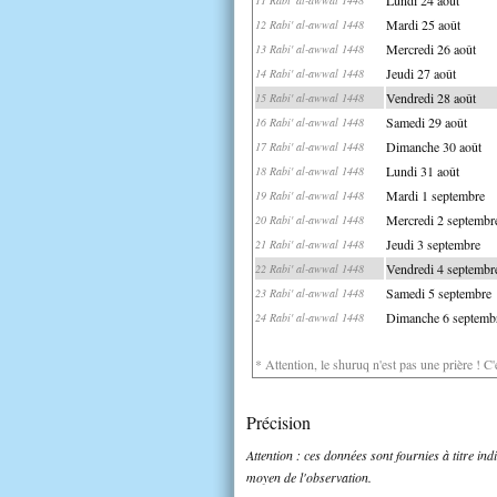
Mardi 25 août
12 Rabi' al-awwal 1448
Mercredi 26 août
13 Rabi' al-awwal 1448
Jeudi 27 août
14 Rabi' al-awwal 1448
Vendredi 28 août
15 Rabi' al-awwal 1448
Samedi 29 août
16 Rabi' al-awwal 1448
Dimanche 30 août
17 Rabi' al-awwal 1448
Lundi 31 août
18 Rabi' al-awwal 1448
Mardi 1 septembre
19 Rabi' al-awwal 1448
Mercredi 2 septembr
20 Rabi' al-awwal 1448
Jeudi 3 septembre
21 Rabi' al-awwal 1448
Vendredi 4 septembr
22 Rabi' al-awwal 1448
Samedi 5 septembre
23 Rabi' al-awwal 1448
Dimanche 6 septemb
24 Rabi' al-awwal 1448
* Attention, le shuruq n'est pas une prière ! C
Précision
Attention : ces données sont fournies à titre in
moyen de l'observation.