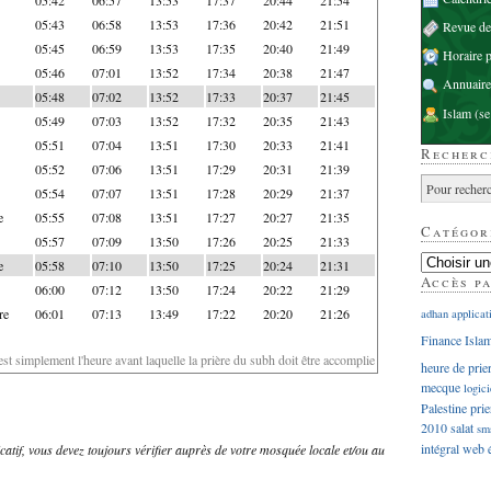
05:43
06:58
13:53
17:36
20:42
21:51
Revue d
05:45
06:59
13:53
17:35
20:40
21:49
Horaire p
05:46
07:01
13:52
17:34
20:38
21:47
Annuaire
05:48
07:02
13:52
17:33
20:37
21:45
Islam
(se
05:49
07:03
13:52
17:32
20:35
21:43
05:51
07:04
13:51
17:30
20:33
21:41
Recherc
05:52
07:06
13:51
17:29
20:31
21:39
05:54
07:07
13:51
17:28
20:29
21:37
e
05:55
07:08
13:51
17:27
20:27
21:35
Catégor
05:57
07:09
13:50
17:26
20:25
21:33
e
05:58
07:10
13:50
17:25
20:24
21:31
Accès p
06:00
07:12
13:50
17:24
20:22
21:29
re
06:01
07:13
13:49
17:22
20:20
21:26
adhan
applicat
Finance Isla
'est simplement l'heure avant laquelle la prière du subh doit être accomplie
heure de prie
mecque
logici
Palestine
prie
2010
salat
sm
intégral
web
dicatif, vous devez toujours vérifier auprès de votre mosquée locale et/ou au