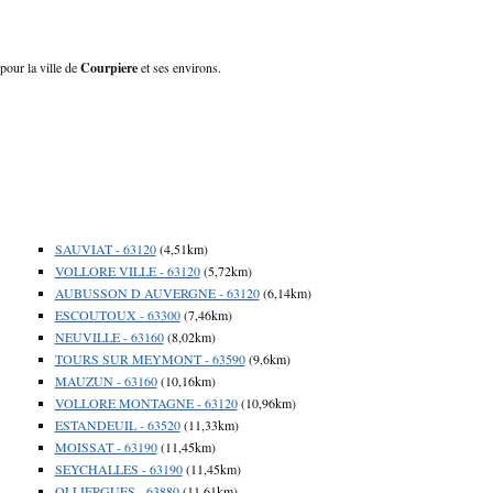
pour la ville de
Courpiere
et ses environs.
SAUVIAT - 63120
(4,51km)
VOLLORE VILLE - 63120
(5,72km)
AUBUSSON D AUVERGNE - 63120
(6,14km)
ESCOUTOUX - 63300
(7,46km)
NEUVILLE - 63160
(8,02km)
TOURS SUR MEYMONT - 63590
(9,6km)
MAUZUN - 63160
(10,16km)
VOLLORE MONTAGNE - 63120
(10,96km)
ESTANDEUIL - 63520
(11,33km)
MOISSAT - 63190
(11,45km)
SEYCHALLES - 63190
(11,45km)
OLLIERGUES - 63880
(11,61km)