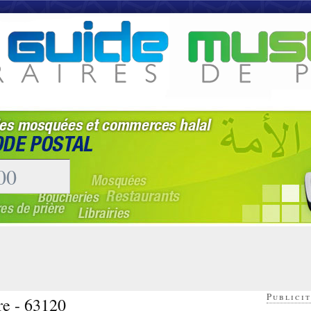
Publicit
re - 63120