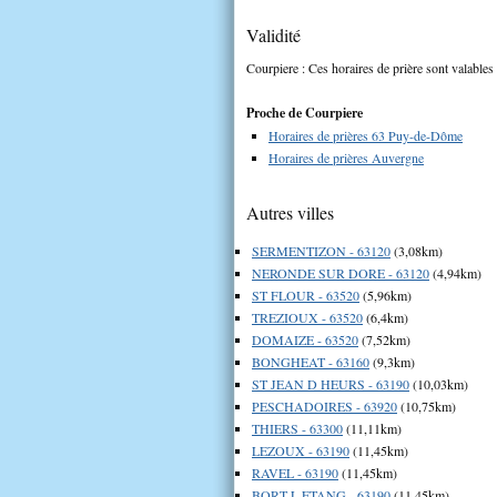
Validité
Courpiere : Ces horaires de prière sont valables 
Proche de Courpiere
Horaires de prières 63 Puy-de-Dôme
Horaires de prières Auvergne
Autres villes
SERMENTIZON - 63120
(3,08km)
NERONDE SUR DORE - 63120
(4,94km)
ST FLOUR - 63520
(5,96km)
TREZIOUX - 63520
(6,4km)
DOMAIZE - 63520
(7,52km)
BONGHEAT - 63160
(9,3km)
ST JEAN D HEURS - 63190
(10,03km)
PESCHADOIRES - 63920
(10,75km)
THIERS - 63300
(11,11km)
LEZOUX - 63190
(11,45km)
RAVEL - 63190
(11,45km)
BORT L ETANG - 63190
(11,45km)