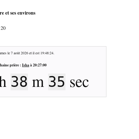
e et ses environs
120
mes le
7 août 2026
et il est
19:48:25
.
haine prière :
Isha
à
20:27:00
h
m
sec
38
34