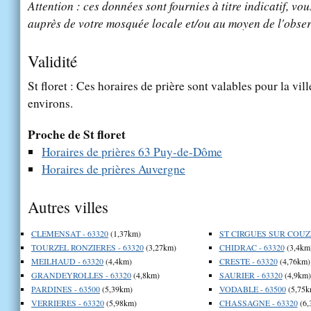
Attention : ces données sont fournies à titre indicatif, vou
auprès de votre mosquée locale et/ou au moyen de l'obser
Validité
St floret : Ces horaires de prière sont valables pour la vil
environs.
Proche de St floret
Horaires de prières 63 Puy-de-Dôme
Horaires de prières Auvergne
Autres villes
CLEMENSAT - 63320
(1,37km)
ST CIRGUES SUR COUZE
TOURZEL RONZIERES - 63320
(3,27km)
CHIDRAC - 63320
(3,4km
MEILHAUD - 63320
(4,4km)
CRESTE - 63320
(4,76km)
GRANDEYROLLES - 63320
(4,8km)
SAURIER - 63320
(4,9km)
PARDINES - 63500
(5,39km)
VODABLE - 63500
(5,75k
VERRIERES - 63320
(5,98km)
CHASSAGNE - 63320
(6,