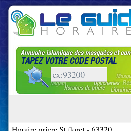
|
Horaire priere St floret - 63320