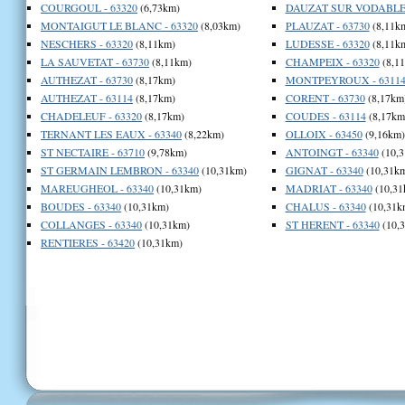
COURGOUL - 63320
(6,73km)
DAUZAT SUR VODABLE 
MONTAIGUT LE BLANC - 63320
(8,03km)
PLAUZAT - 63730
(8,11k
NESCHERS - 63320
(8,11km)
LUDESSE - 63320
(8,11k
LA SAUVETAT - 63730
(8,11km)
CHAMPEIX - 63320
(8,1
AUTHEZAT - 63730
(8,17km)
MONTPEYROUX - 6311
AUTHEZAT - 63114
(8,17km)
CORENT - 63730
(8,17km
CHADELEUF - 63320
(8,17km)
COUDES - 63114
(8,17km
TERNANT LES EAUX - 63340
(8,22km)
OLLOIX - 63450
(9,16km)
ST NECTAIRE - 63710
(9,78km)
ANTOINGT - 63340
(10,3
ST GERMAIN LEMBRON - 63340
(10,31km)
GIGNAT - 63340
(10,31k
MAREUGHEOL - 63340
(10,31km)
MADRIAT - 63340
(10,31
BOUDES - 63340
(10,31km)
CHALUS - 63340
(10,31k
COLLANGES - 63340
(10,31km)
ST HERENT - 63340
(10,
RENTIERES - 63420
(10,31km)