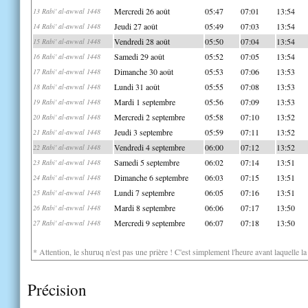
Mercredi 26 août
05:47
07:01
13:54
13 Rabi' al-awwal 1448
Jeudi 27 août
05:49
07:03
13:54
14 Rabi' al-awwal 1448
Vendredi 28 août
05:50
07:04
13:54
15 Rabi' al-awwal 1448
Samedi 29 août
05:52
07:05
13:54
16 Rabi' al-awwal 1448
Dimanche 30 août
05:53
07:06
13:53
17 Rabi' al-awwal 1448
Lundi 31 août
05:55
07:08
13:53
18 Rabi' al-awwal 1448
Mardi 1 septembre
05:56
07:09
13:53
19 Rabi' al-awwal 1448
Mercredi 2 septembre
05:58
07:10
13:52
20 Rabi' al-awwal 1448
Jeudi 3 septembre
05:59
07:11
13:52
21 Rabi' al-awwal 1448
Vendredi 4 septembre
06:00
07:12
13:52
22 Rabi' al-awwal 1448
Samedi 5 septembre
06:02
07:14
13:51
23 Rabi' al-awwal 1448
Dimanche 6 septembre
06:03
07:15
13:51
24 Rabi' al-awwal 1448
Lundi 7 septembre
06:05
07:16
13:51
25 Rabi' al-awwal 1448
Mardi 8 septembre
06:06
07:17
13:50
26 Rabi' al-awwal 1448
Mercredi 9 septembre
06:07
07:18
13:50
27 Rabi' al-awwal 1448
* Attention, le shuruq n'est pas une prière ! C'est simplement l'heure avant laquelle l
Précision