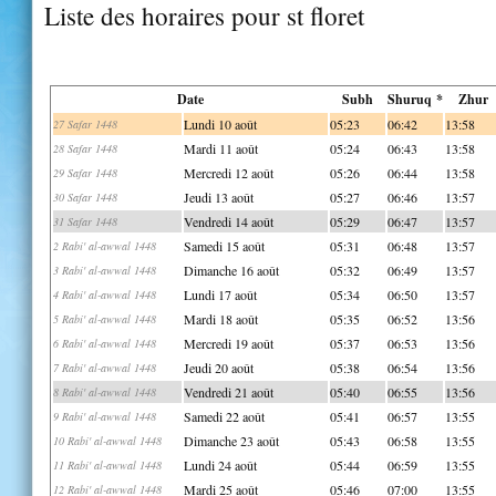
Liste des horaires pour st floret
Date
Subh
Shuruq *
Zhur
Lundi 10 août
05:23
06:42
13:58
27 Safar 1448
Mardi 11 août
05:24
06:43
13:58
28 Safar 1448
Mercredi 12 août
05:26
06:44
13:58
29 Safar 1448
Jeudi 13 août
05:27
06:46
13:57
30 Safar 1448
Vendredi 14 août
05:29
06:47
13:57
31 Safar 1448
Samedi 15 août
05:31
06:48
13:57
2 Rabi' al-awwal 1448
Dimanche 16 août
05:32
06:49
13:57
3 Rabi' al-awwal 1448
Lundi 17 août
05:34
06:50
13:57
4 Rabi' al-awwal 1448
Mardi 18 août
05:35
06:52
13:56
5 Rabi' al-awwal 1448
Mercredi 19 août
05:37
06:53
13:56
6 Rabi' al-awwal 1448
Jeudi 20 août
05:38
06:54
13:56
7 Rabi' al-awwal 1448
Vendredi 21 août
05:40
06:55
13:56
8 Rabi' al-awwal 1448
Samedi 22 août
05:41
06:57
13:55
9 Rabi' al-awwal 1448
Dimanche 23 août
05:43
06:58
13:55
10 Rabi' al-awwal 1448
Lundi 24 août
05:44
06:59
13:55
11 Rabi' al-awwal 1448
Mardi 25 août
05:46
07:00
13:55
12 Rabi' al-awwal 1448