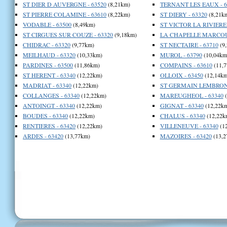
ST DIER D AUVERGNE - 63520
(8,21km)
TERNANT LES EAUX - 6
ST PIERRE COLAMINE - 63610
(8,22km)
ST DIERY - 63320
(8,21k
VODABLE - 63500
(8,49km)
ST VICTOR LA RIVIERE 
ST CIRGUES SUR COUZE - 63320
(9,18km)
LA CHAPELLE MARCOUS
CHIDRAC - 63320
(9,77km)
ST NECTAIRE - 63710
(9
MEILHAUD - 63320
(10,33km)
MUROL - 63790
(10,04km
PARDINES - 63500
(11,86km)
COMPAINS - 63610
(11,7
ST HERENT - 63340
(12,22km)
OLLOIX - 63450
(12,14km
MADRIAT - 63340
(12,22km)
ST GERMAIN LEMBRON 
COLLANGES - 63340
(12,22km)
MAREUGHEOL - 63340
(
ANTOINGT - 63340
(12,22km)
GIGNAT - 63340
(12,22k
BOUDES - 63340
(12,22km)
CHALUS - 63340
(12,22k
RENTIERES - 63420
(12,22km)
VILLENEUVE - 63340
(1
ARDES - 63420
(13,77km)
MAZOIRES - 63420
(13,2