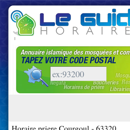
|
Horaire priere Courgoul - 63320