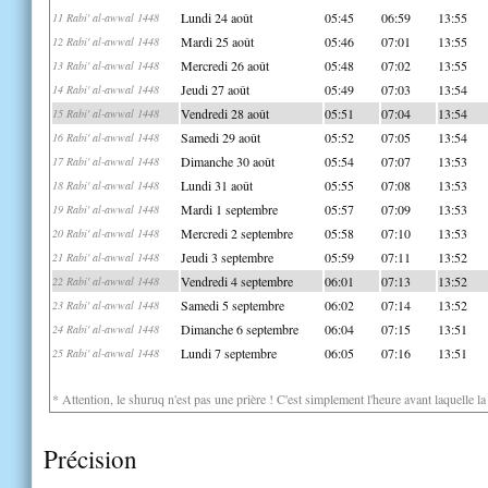
Lundi 24 août
05:45
06:59
13:55
11 Rabi' al-awwal 1448
Mardi 25 août
05:46
07:01
13:55
12 Rabi' al-awwal 1448
Mercredi 26 août
05:48
07:02
13:55
13 Rabi' al-awwal 1448
Jeudi 27 août
05:49
07:03
13:54
14 Rabi' al-awwal 1448
Vendredi 28 août
05:51
07:04
13:54
15 Rabi' al-awwal 1448
Samedi 29 août
05:52
07:05
13:54
16 Rabi' al-awwal 1448
Dimanche 30 août
05:54
07:07
13:53
17 Rabi' al-awwal 1448
Lundi 31 août
05:55
07:08
13:53
18 Rabi' al-awwal 1448
Mardi 1 septembre
05:57
07:09
13:53
19 Rabi' al-awwal 1448
Mercredi 2 septembre
05:58
07:10
13:53
20 Rabi' al-awwal 1448
Jeudi 3 septembre
05:59
07:11
13:52
21 Rabi' al-awwal 1448
Vendredi 4 septembre
06:01
07:13
13:52
22 Rabi' al-awwal 1448
Samedi 5 septembre
06:02
07:14
13:52
23 Rabi' al-awwal 1448
Dimanche 6 septembre
06:04
07:15
13:51
24 Rabi' al-awwal 1448
Lundi 7 septembre
06:05
07:16
13:51
25 Rabi' al-awwal 1448
* Attention, le shuruq n'est pas une prière ! C'est simplement l'heure avant laquelle l
Précision