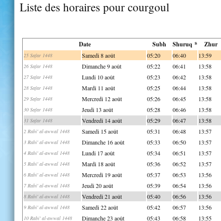
Liste des horaires pour courgoul
Date
Subh
Shuruq *
Zhur
Samedi 8 août
05:20
06:40
13:59
25 Safar 1448
Dimanche 9 août
05:22
06:41
13:58
26 Safar 1448
Lundi 10 août
05:23
06:42
13:58
27 Safar 1448
Mardi 11 août
05:25
06:44
13:58
28 Safar 1448
Mercredi 12 août
05:26
06:45
13:58
29 Safar 1448
Jeudi 13 août
05:28
06:46
13:58
30 Safar 1448
Vendredi 14 août
05:29
06:47
13:58
31 Safar 1448
Samedi 15 août
05:31
06:48
13:57
2 Rabi' al-awwal 1448
Dimanche 16 août
05:33
06:50
13:57
3 Rabi' al-awwal 1448
Lundi 17 août
05:34
06:51
13:57
4 Rabi' al-awwal 1448
Mardi 18 août
05:36
06:52
13:57
5 Rabi' al-awwal 1448
Mercredi 19 août
05:37
06:53
13:56
6 Rabi' al-awwal 1448
Jeudi 20 août
05:39
06:54
13:56
7 Rabi' al-awwal 1448
Vendredi 21 août
05:40
06:56
13:56
8 Rabi' al-awwal 1448
Samedi 22 août
05:42
06:57
13:56
9 Rabi' al-awwal 1448
Dimanche 23 août
05:43
06:58
13:55
10 Rabi' al-awwal 1448