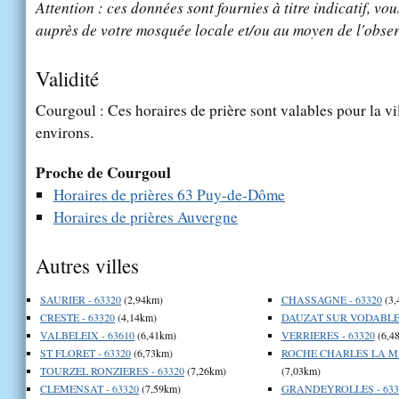
Attention : ces données sont fournies à titre indicatif, vou
auprès de votre mosquée locale et/ou au moyen de l'obser
Validité
Courgoul : Ces horaires de prière sont valables pour la vi
environs.
Proche de Courgoul
Horaires de prières 63 Puy-de-Dôme
Horaires de prières Auvergne
Autres villes
SAURIER - 63320
(2,94km)
CHASSAGNE - 63320
(3,
CRESTE - 63320
(4,14km)
DAUZAT SUR VODABLE 
VALBELEIX - 63610
(6,41km)
VERRIERES - 63320
(6,4
ST FLORET - 63320
(6,73km)
ROCHE CHARLES LA MA
TOURZEL RONZIERES - 63320
(7,26km)
(7,03km)
CLEMENSAT - 63320
(7,59km)
GRANDEYROLLES - 633